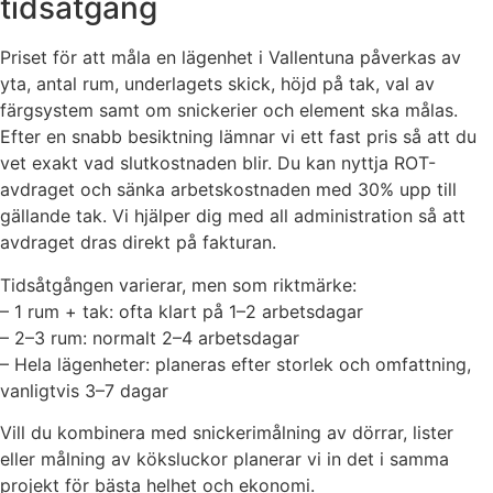
tidsåtgång
Priset för att måla en lägenhet i Vallentuna påverkas av
yta, antal rum, underlagets skick, höjd på tak, val av
färgsystem samt om snickerier och element ska målas.
Efter en snabb besiktning lämnar vi ett fast pris så att du
vet exakt vad slutkostnaden blir. Du kan nyttja ROT-
avdraget och sänka arbetskostnaden med 30% upp till
gällande tak. Vi hjälper dig med all administration så att
avdraget dras direkt på fakturan.
Tidsåtgången varierar, men som riktmärke:
– 1 rum + tak: ofta klart på 1–2 arbetsdagar
– 2–3 rum: normalt 2–4 arbetsdagar
– Hela lägenheter: planeras efter storlek och omfattning,
vanligtvis 3–7 dagar
Vill du kombinera med snickerimålning av dörrar, lister
eller målning av köksluckor planerar vi in det i samma
projekt för bästa helhet och ekonomi.