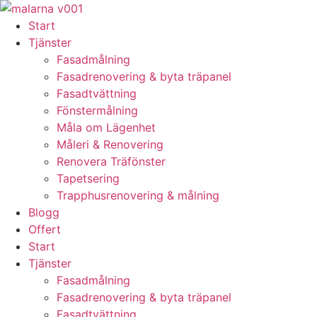
Skip
to
Start
content
Tjänster
Fasadmålning
Fasadrenovering & byta träpanel
Fasadtvättning
Fönstermålning
Måla om Lägenhet
Måleri & Renovering
Renovera Träfönster
Tapetsering
Trapphusrenovering & målning
Blogg
Offert
Start
Tjänster
Fasadmålning
Fasadrenovering & byta träpanel
Fasadtvättning