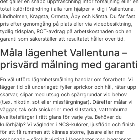
det gäller en snabb uppfräschning inför försäljning eller en
total kulörförändring i alla rum hjälper vi dig i Vallentuna,
Lindholmen, Kragsta, Ormsta, Åby och Kårsta. Du får fast
pris efter genomgång på plats eller via videobesiktning,
tydlig tidsplan, ROT-avdrag på arbetskostnaden och en
garanti som säkerställer att resultatet håller över tid.
Måla lägenhet Vallentuna –
prisvärd målning med garanti
En väl utförd lägenhetsmålning handlar om förarbete. Vi
lägger tid på underlaget: fyller sprickor och hål, rätar upp
skarvar, slipar med utsug och spärrgrundar vid behov
(t.ex. nikotin, sot eller missfärgningar). Därefter målar vi
väggar, tak och snickerier med slitstarka, vattenburna
kvalitetsfärger i rätt glans för varje yta. Behöver du
kulörhjälp? Vi vägleder i NCS-kulörer, ljusflöde och finish
för att få rummen att kännas större, ljusare eller mer
ombonade – särskilt viktigt i lägenheter med begränsat