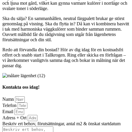
och ljusa mot gård, vilket kan gynna varmare kulörer i norrläge och
svalare toner i söderläge.
Ska du sälja? En sammanhållen, neutral färgpalett brukar ge störst
genomslag på visning. Ska du flytta in? Då kan vi kombinera basvitt
i tak med harmoniska väggkulörer som binder samman rummen.
Oavsett målbild får du rådgivning som utgår från lägenhetens
förutsättningar och din stil.
Redo att förvandla din bostad? Hör av dig idag för en kostnadsfri
offert och snabb start i Tallkrogen. Ring eller skicka en förfrågan –
vi återkommer vanligtvis samma dag och bokar in målning när det
passar dig.
Kontakta oss idag!
Namn
Telefon
Email
Adress + Ort
Beskriv ert behov, förutsättningar, antal m2 & önskat startdatum