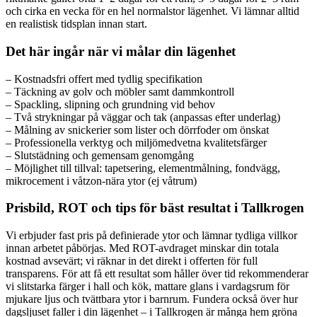
och cirka en vecka för en hel normalstor lägenhet. Vi lämnar alltid
en realistisk tidsplan innan start.
Det här ingår när vi målar din lägenhet
– Kostnadsfri offert med tydlig specifikation
– Täckning av golv och möbler samt dammkontroll
– Spackling, slipning och grundning vid behov
– Två strykningar på väggar och tak (anpassas efter underlag)
– Målning av snickerier som lister och dörrfoder om önskat
– Professionella verktyg och miljömedvetna kvalitetsfärger
– Slutstädning och gemensam genomgång
– Möjlighet till tillval: tapetsering, elementmålning, fondvägg,
mikrocement i våtzon-nära ytor (ej våtrum)
Prisbild, ROT och tips för bäst resultat i Tallkrogen
Vi erbjuder fast pris på definierade ytor och lämnar tydliga villkor
innan arbetet påbörjas. Med ROT-avdraget minskar din totala
kostnad avsevärt; vi räknar in det direkt i offerten för full
transparens. För att få ett resultat som håller över tid rekommenderar
vi slitstarka färger i hall och kök, mattare glans i vardagsrum för
mjukare ljus och tvättbara ytor i barnrum. Fundera också över hur
dagsljuset faller i din lägenhet – i Tallkrogen är många hem gröna