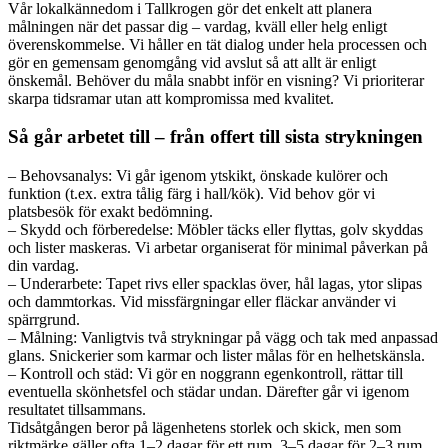
Vår lokalkännedom i Tallkrogen gör det enkelt att planera
målningen när det passar dig – vardag, kväll eller helg enligt
överenskommelse. Vi håller en tät dialog under hela processen och
gör en gemensam genomgång vid avslut så att allt är enligt
önskemål. Behöver du måla snabbt inför en visning? Vi prioriterar
skarpa tidsramar utan att kompromissa med kvalitet.
Så går arbetet till – från offert till sista strykningen
– Behovsanalys: Vi går igenom ytskikt, önskade kulörer och
funktion (t.ex. extra tålig färg i hall/kök). Vid behov gör vi
platsbesök för exakt bedömning.
– Skydd och förberedelse: Möbler täcks eller flyttas, golv skyddas
och lister maskeras. Vi arbetar organiserat för minimal påverkan på
din vardag.
– Underarbete: Tapet rivs eller spacklas över, hål lagas, ytor slipas
och dammtorkas. Vid missfärgningar eller fläckar använder vi
spärrgrund.
– Målning: Vanligtvis två strykningar på vägg och tak med anpassad
glans. Snickerier som karmar och lister målas för en helhetskänsla.
– Kontroll och städ: Vi gör en noggrann egenkontroll, rättar till
eventuella skönhetsfel och städar undan. Därefter går vi igenom
resultatet tillsammans.
Tidsåtgången beror på lägenhetens storlek och skick, men som
riktmärke gäller ofta 1–2 dagar för ett rum, 3–5 dagar för 2–3 rum