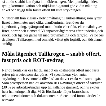
så att du snabbt kan flytta in möblerna igen. Med punktliga tider,
tydlig kommunikation och nöjd-kund-garanti gör vi din målning
enkel och trygg från första offert till sista strykningen.
Vi utför allt från klassisk helvit målning till kulörsättning som lyfter
ljuset i lägenheter med olika planlösningar. Behöver du
tapetborttagning, spärrgrund mot nikotin eller fukt, eller målning av
lister, dörrar och element? Vi anpassar åtgärderna efter underlag och
skick, och hjälper gärna till med provmålning och färgråd. Vi rör oss
dagligen i Tallkrogen med omnejd, vilket gör logistik och tidsplaner
smidiga.
Måla lägenhet Tallkrogen – snabb offert,
fast pris och ROT-avdrag
När du kontaktar oss får du snabbt en kostnadsfri offert med fasta
priser på arbetet som ska göras. Vi specificerar ytor, antal
strykningar och eventuella tillval så att du vet exakt vad som ingår.
Som privatperson kan du använda ROT-avdraget direkt på fakturan
(30 % på arbetskostnaden upp till gällande gränser), och vi sköter
hela hanteringen åt dig. Vi är försäkrade, följer branschens
rekommendationer och dokumenterar arbetet med foton när det är
relevant.