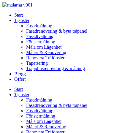
Skip
to
Start
content
Tjänster
Fasadmålning
Fasadrenovering & byta träpanel
Fasadtvättning
Fönstermålning
Måla om Lägenhet
Måleri & Renovering
Renovera Träfönster
Tapetsering
Trapphusrenovering & målning
Blogg
Offert
Start
Tjänster
Fasadmålning
Fasadrenovering & byta träpanel
Fasadtvättning
Fönstermålning
Måla om Lägenhet
Måleri & Renovering
Renovera Träfönster