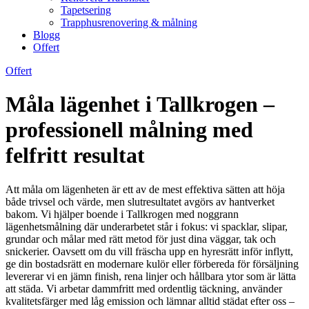
Tapetsering
Trapphusrenovering & målning
Blogg
Offert
Offert
Måla lägenhet i Tallkrogen –
professionell målning med
felfritt resultat
Att måla om lägenheten är ett av de mest effektiva sätten att höja
både trivsel och värde, men slutresultatet avgörs av hantverket
bakom. Vi hjälper boende i Tallkrogen med noggrann
lägenhetsmålning där underarbetet står i fokus: vi spacklar, slipar,
grundar och målar med rätt metod för just dina väggar, tak och
snickerier. Oavsett om du vill fräscha upp en hyresrätt inför inflytt,
ge din bostadsrätt en modernare kulör eller förbereda för försäljning
levererar vi en jämn finish, rena linjer och hållbara ytor som är lätta
att städa. Vi arbetar dammfritt med ordentlig täckning, använder
kvalitetsfärger med låg emission och lämnar alltid städat efter oss –