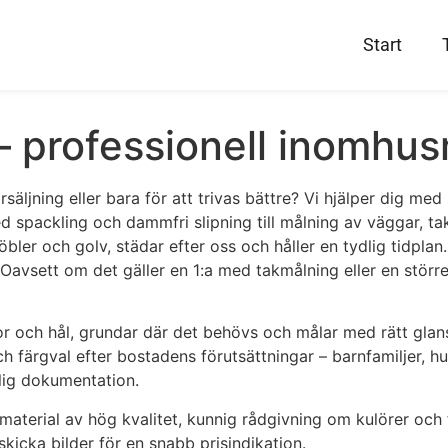
Start
 – professionell inomhu
försäljning eller bara för att trivas bättre? Vi hjälper dig m
d spackling och dammfri slipning till målning av väggar, ta
möbler och golv, städar efter oss och håller en tydlig tidpla
t. Oavsett om det gäller en 1:a med takmålning eller en stör
kor och hål, grundar där det behövs och målar med rätt glan
färgval efter bostadens förutsättningar – barnfamiljer, husd
lig dokumentation.
an, material av hög kvalitet, kunnig rådgivning om kulörer oc
skicka bilder för en snabb prisindikation.