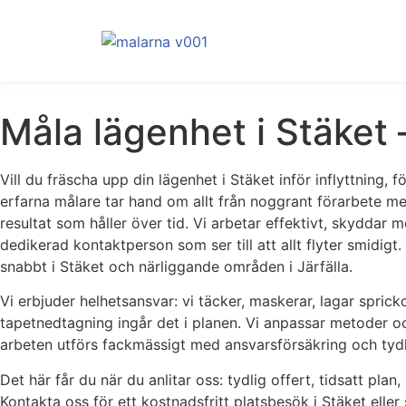
Måla lägenhet i Stäket
Vill du fräscha upp din lägenhet i Stäket inför inflyttning, 
erfarna målare tar hand om allt från noggrant förarbete me
resultat som håller över tid. Vi arbetar effektivt, skyddar 
dedikerad kontaktperson som ser till att allt flyter smidig
snabbt i Stäket och närliggande områden i Järfälla.
Vi erbjuder helhetsansvar: vi täcker, maskerar, lagar spric
tapetnedtagning ingår det i planen. Vi anpassar metoder och 
arbeten utförs fackmässigt med ansvarsförsäkring och tyd
Det här får du när du anlitar oss: tydlig offert, tidsatt pl
Kontakta oss för ett kostnadsfritt platsbesök i Stäket eller 