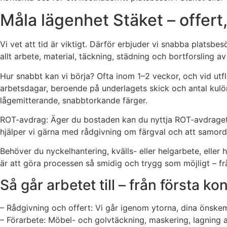
Måla lägenhet Stäket – offert,
Vi vet att tid är viktigt. Därför erbjuder vi snabba platsbe
allt arbete, material, täckning, städning och bortforsling
Hur snabbt kan vi börja? Ofta inom 1–2 veckor, och vid utf
arbetsdagar, beroende på underlagets skick och antal kulör
lågemitterande, snabbtorkande färger.
ROT-avdrag: Äger du bostaden kan du nyttja ROT-avdraget 
hjälper vi gärna med rådgivning om färgval och att samor
Behöver du nyckelhantering, kvälls- eller helgarbete, eller 
är att göra processen så smidig och trygg som möjligt – frå
Så går arbetet till – från första ko
– Rådgivning och offert: Vi går igenom ytorna, dina önskemå
– Förarbete: Möbel- och golvtäckning, maskering, lagning av