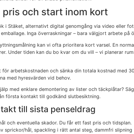
 pris och start inom kort
sök i Stäket, alternativt digital genomgång via video eller 
 av emballage. Inga överraskningar – bara välgjort arbete p
lyttningsmålning kan vi ofta prioritera kort varsel. En nor
er. Under tiden kan du bo kvar om du vill – vi planerar ru
för arbetskostnaden och sänka din totala kostnad med 30 %
dna med hyresvärden vid behov.
hjälp med enklare demontering av lister och täckplåtar? Säg 
n första kontakt till godkänd slutbesiktning.
ntakt till sista penseldrag
l och eventuella skador. Du får ett fast pris och tidsplan.
 sprickor/hål, spackling i rätt antal steg, dammfri slipnin