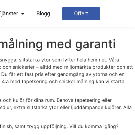
Tjänster
Blogg
Offert
smålning med garanti
ed snygga, slitstarka ytor som lyfter hela hemmet. Våra
k och snickerier – alltid med miljömärkta produkter och ett
n. Du får ett fast pris efter genomgång av ytorna och en
re 4:a med tapetsering och snickerimålning kan vi starta
s och kulör för dina rum. Behövs tapetsering eller
jur, extra slitstarka ytor eller ljuddämpande kulörer. Alla
h finish, samt trygg uppföljning. Vill du komma igång?