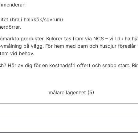
ommenderar:
itet (bra i hall/kök/sovrum).
nerdörrar.
märkta produkter. Kulörer tas fram via NCS – vill du ha hjäl
målning på vägg. För hem med barn och husdjur föreslår vi e
tem vid behov.
h? Hör av dig för en kostnadsfri offert och snabb start. Ri