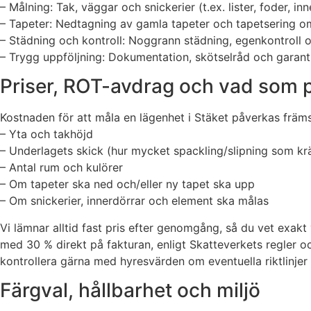
– Målning: Tak, väggar och snickerier (t.ex. lister, foder, i
– Tapeter: Nedtagning av gamla tapeter och tapetsering om
– Städning och kontroll: Noggrann städning, egenkontrol
– Trygg uppföljning: Dokumentation, skötselråd och garanti
Priser, ROT-avdrag och vad som 
Kostnaden för att måla en lägenhet i Stäket påverkas främs
– Yta och takhöjd
– Underlagets skick (hur mycket spackling/slipning som kr
– Antal rum och kulörer
– Om tapeter ska ned och/eller ny tapet ska upp
– Om snickerier, innerdörrar och element ska målas
Vi lämnar alltid fast pris efter genomgång, så du vet exak
med 30 % direkt på fakturan, enligt Skatteverkets regler o
kontrollera gärna med hyresvärden om eventuella riktlinjer k
Färgval, hållbarhet och miljö