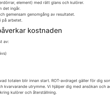
nnerdörrar, element) med rätt glans och kulörer.
 det ingår.
l och gemensam genomgång av resultatet.
 på arbetet.
påverkar kostnaden
t av:
ävs)
t vad totalen blir innan start. ROT-avdraget gäller för dig
ch kvarvarande utrymme. Vi hjälper dig med ansökan och admi
ring kulörer och återställning.