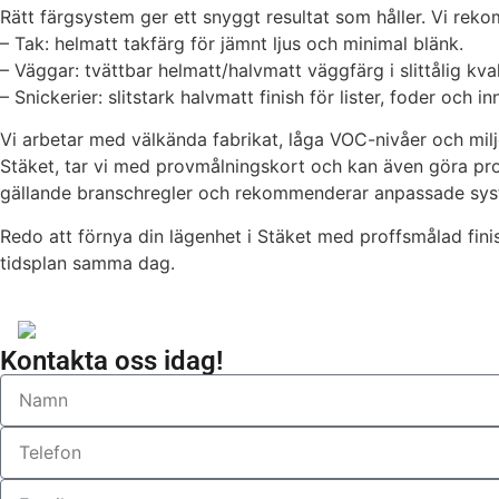
Rätt färgsystem ger ett snyggt resultat som håller. Vi rek
– Tak: helmatt takfärg för jämnt ljus och minimal blänk.
– Väggar: tvättbar helmatt/halvmatt väggfärg i slittålig kval
– Snickerier: slitstark halvmatt finish för lister, foder och in
Vi arbetar med välkända fabrikat, låga VOC-nivåer och miljö
Stäket, tar vi med provmålningskort och kan även göra prov
gällande branschregler och rekommenderar anpassade sys
Redo att förnya din lägenhet i Stäket med proffsmålad finis
tidsplan samma dag.
Kontakta oss idag!