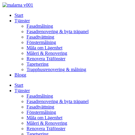
Skip
to
Start
content
Tjänster
Fasadmålning
Fasadrenovering & byta träpanel
Fasadtvättning
Fönstermålning
Måla om Lägenhet
Måleri & Renovering
Renovera Träfönster
Tapetsering
Trapphusrenovering & målning
Blogg
Start
Tjänster
Fasadmålning
Fasadrenovering & byta träpanel
Fasadtvättning
Fönstermålning
Måla om Lägenhet
Måleri & Renovering
Renovera Träfönster
Tapetsering