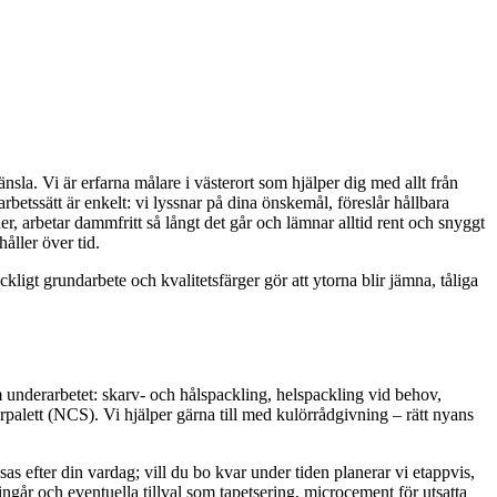
la. Vi är erfarna målare i västerort som hjälper dig med allt från
betssätt är enkelt: vi lyssnar på dina önskemål, föreslår hållbara
r, arbetar dammfritt så långt det går och lämnar alltid rent och snyggt
åller över tid.
gt grundarbete och kvalitetsfärger gör att ytorna blir jämna, tåliga
m underarbetet: skarv- och hålspackling, helspackling vid behov,
alett (NCS). Vi hjälper gärna till med kulörrådgivning – rätt nyans
s efter din vardag; vill du bo kvar under tiden planerar vi etappvis,
ngår och eventuella tillval som tapetsering, microcement för utsatta