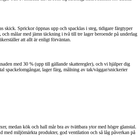
s skick. Sprickor öppnas upp och spacklas i steg, tidigare färgtyper
, och målar med jämn täckning i två till tre lager beroende på underlag
ställer att allt är enligt förväntan.
naden med 30 % (upp till gällande skatteregler), och vi hjälper dig
antal spackelomgångar, lager färg, målning av tak/väggar/snickerier
exer, medan kök och hall mår bra av tvättbara ytor med högre glanstal.
hand med miljömärkta produkter, god ventilation och så låg påverkan på