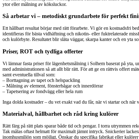
ytor eller målning av köksluckor.
Så arbetar vi – metodiskt grundarbete för perfekt fini
Ett hållbart resultat börjar med rätt förarbete. Vi gör en kostnadsfri
identifieras för bästa vidhäftning och nikotin- eller fuktrelaterade m
och kulörbyte. Resultatet blir släta väggar, skarpa kanter och en yta s
Priser, ROT och tydliga offerter
Vi lämnar fasta priser för lägenhetsmålning i Solhem baserat på yta, 
med administrationen så att allt blir rätt. För att ge en rättvis offer
samt eventuella tillval som:
– Borttagning av tapet och helspackling
– Målning av element, fönsterbågar och innerdörrar
– Tapetsering av fondvägg eller hela rum
Inga dolda kostnader – du vet exakt vad du får, när vi startar och när vi
Materialval, hållbarhet och råd kring kulörer
Rätt färg på rätt plats sparar både tid och pengar. I torra utrymmen 
Tak målas oftast helmatt för maximalt jämnt intryck. Snickerier lacker
inomhusmiljön som möjligt. Önskar du specifika fabrikat eller kulörer 