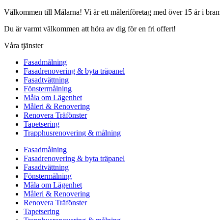
Välkommen till Målarna! Vi är ett måleriföretag med över 15 år i bra
Du är varmt välkommen att höra av dig för en fri offert!
Våra tjänster
Fasadmålning
Fasadrenovering & byta träpanel
Fasadtvättning
Fönstermålning
Måla om Lägenhet
Måleri & Renovering
Renovera Träfönster
Tapetsering
Trapphusrenovering & målning
Fasadmålning
Fasadrenovering & byta träpanel
Fasadtvättning
Fönstermålning
Måla om Lägenhet
Måleri & Renovering
Renovera Träfönster
Tapetsering