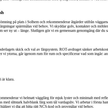
sh
 bedömning på plats i Solhem och rekommenderar åtgärder utifrån väggarna
issfärgningar spärrmålas vid behov. Vi skyddar golv, kontakter och möbler
om ser ny ut – länge. Slutligen gör vi en gemensam genomgång där du säker
underlagets skick och val av färgsystem. ROT-avdraget sänker arbetskost
t mäter vi ytorna, går igenom rum för rum och specificerar vad som ingår: 
 är klara.
rekommenderar vi helmatt väggfärg för mjuk lyster och minimalt med refl
as med slitstark halvblank färg som tål vardagsliv. Vi arbetar i första 
hjälper vi dig att hitta rätt NCS-kod och provmålar vid behov.