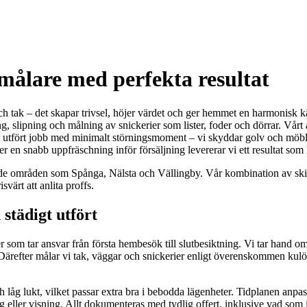
målare med perfekta resultat
tak – det skapar trivsel, höjer värdet och ger hemmet en harmonisk käns
slipning och målning av snickerier som lister, foder och dörrar. Vårt ar
igt utfört jobb med minimalt störningsmoment – vi skyddar golv och möble
er en snabb uppfräschning inför försäljning levererar vi ett resultat som h
e områden som Spånga, Nälsta och Vällingby. Vår kombination av skickli
värt att anlita proffs.
städigt utfört
r som tar ansvar från första hembesök till slutbesiktning. Vi tar hand o
efter målar vi tak, väggar och snickerier enligt överenskommen kulörp
g lukt, vilket passar extra bra i bebodda lägenheter. Tidplanen anpassa
 eller visning. Allt dokumenteras med tydlig offert, inklusive vad som i