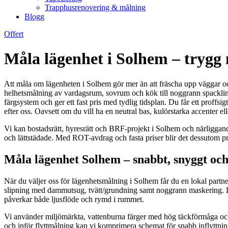
Trapphusrenovering & målning
Blogg
Offert
Måla lägenhet i Solhem – trygg 
Att måla om lägenheten i Solhem gör mer än att fräscha upp väggar och 
helhetsmålning av vardagsrum, sovrum och kök till noggrann spackling, 
färgsystem och ger ett fast pris med tydlig tidsplan. Du får ett proffs
efter oss. Oavsett om du vill ha en neutral bas, kulörstarka accenter ell
Vi kan bostadsrätt, hyresrätt och BRF-projekt i Solhem och närliggand
och lättstädade. Med ROT-avdrag och fasta priser blir det dessutom pris
Måla lägenhet Solhem – snabbt, snyggt och 
När du väljer oss för lägenhetsmålning i Solhem får du en lokal partne
slipning med dammutsug, tvätt/grundning samt noggrann maskering. Där
påverkar både ljusflöde och rymd i rummet.
Vi använder miljömärkta, vattenburna färger med hög täckförmåga och lå
och inför flyttmålning kan vi komprimera schemat för snabb inflyttning