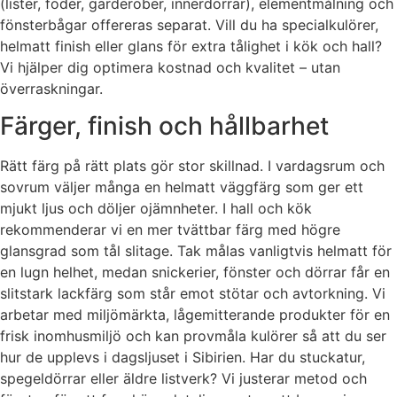
(lister, foder, garderober, innerdörrar), elementmålning och
fönsterbågar offereras separat. Vill du ha specialkulörer,
helmatt finish eller glans för extra tålighet i kök och hall?
Vi hjälper dig optimera kostnad och kvalitet – utan
överraskningar.
Färger, finish och hållbarhet
Rätt färg på rätt plats gör stor skillnad. I vardagsrum och
sovrum väljer många en helmatt väggfärg som ger ett
mjukt ljus och döljer ojämnheter. I hall och kök
rekommenderar vi en mer tvättbar färg med högre
glansgrad som tål slitage. Tak målas vanligtvis helmatt för
en lugn helhet, medan snickerier, fönster och dörrar får en
slitstark lackfärg som står emot stötar och avtorkning. Vi
arbetar med miljömärkta, lågemitterande produkter för en
frisk inomhusmiljö och kan provmåla kulörer så att du ser
hur de upplevs i dagsljuset i Sibirien. Har du stuckatur,
spegeldörrar eller äldre listverk? Vi justerar metod och