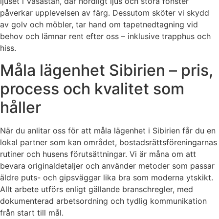
ljuset i Vasastan, där nordligt ljus och stora fönster
påverkar upplevelsen av färg. Dessutom sköter vi skydd
av golv och möbler, tar hand om tapetnedtagning vid
behov och lämnar rent efter oss – inklusive trapphus och
hiss.
Måla lägenhet Sibirien – pris,
process och kvalitet som
håller
När du anlitar oss för att måla lägenhet i Sibirien får du en
lokal partner som kan området, bostadsrättsföreningarnas
rutiner och husens förutsättningar. Vi är måna om att
bevara originaldetaljer och använder metoder som passar
äldre puts- och gipsväggar lika bra som moderna ytskikt.
Allt arbete utförs enligt gällande branschregler, med
dokumenterad arbetsordning och tydlig kommunikation
från start till mål.