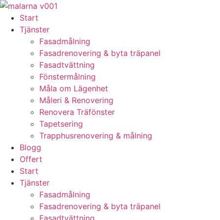
Skip
to
Start
content
Tjänster
Fasadmålning
Fasadrenovering & byta träpanel
Fasadtvättning
Fönstermålning
Måla om Lägenhet
Måleri & Renovering
Renovera Träfönster
Tapetsering
Trapphusrenovering & målning
Blogg
Offert
Start
Tjänster
Fasadmålning
Fasadrenovering & byta träpanel
Fasadtvättning