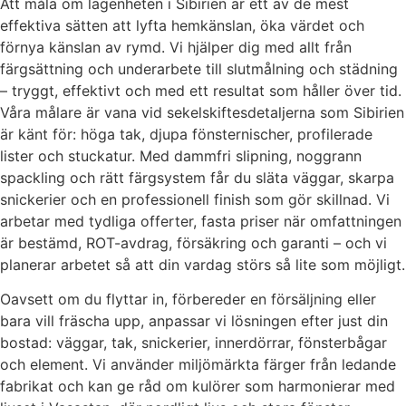
Att måla om lägenheten i Sibirien är ett av de mest
effektiva sätten att lyfta hemkänslan, öka värdet och
förnya känslan av rymd. Vi hjälper dig med allt från
färgsättning och underarbete till slutmålning och städning
– tryggt, effektivt och med ett resultat som håller över tid.
Våra målare är vana vid sekelskiftesdetaljerna som Sibirien
är känt för: höga tak, djupa fönsternischer, profilerade
lister och stuckatur. Med dammfri slipning, noggrann
spackling och rätt färgsystem får du släta väggar, skarpa
snickerier och en professionell finish som gör skillnad. Vi
arbetar med tydliga offerter, fasta priser när omfattningen
är bestämd, ROT-avdrag, försäkring och garanti – och vi
planerar arbetet så att din vardag störs så lite som möjligt.
Oavsett om du flyttar in, förbereder en försäljning eller
bara vill fräscha upp, anpassar vi lösningen efter just din
bostad: väggar, tak, snickerier, innerdörrar, fönsterbågar
och element. Vi använder miljömärkta färger från ledande
fabrikat och kan ge råd om kulörer som harmonierar med