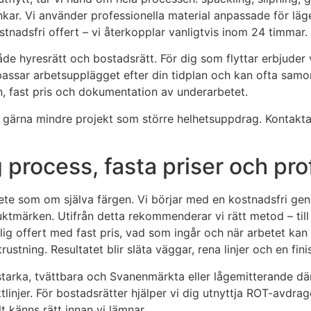
nkar. Vi använder professionella material anpassade för läg
tnadsfri offert – vi återkopplar vanligtvis inom 24 timmar.
åde hyresrätt och bostadsrätt. För dig som flyttar erbjuder 
anpassar arbetsupplägget efter din tidplan och kan ofta samo
an, fast pris och dokumentation av underarbetet.
ika gärna mindre projekt som större helhetsuppdrag. Kontakta
process, fasta priser och prof
ete som om själva färgen. Vi börjar med en kostnadsfri g
 fuktmärken. Utifrån detta rekommenderar vi rätt metod – till
ydlig offert med fast pris, vad som ingår och när arbetet ka
tning. Resultatet blir släta väggar, rena linjer och en fini
arka, tvättbara och Svanenmärkta eller lågemitterande där d
ktlinjer. För bostadsrätter hjälper vi dig utnyttja ROT-avdr
t känns rätt innan vi lämnar.