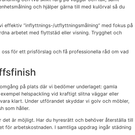
enhetsmålning och hjälper gärna till med kulörval så du
vi effektiv ”inflyttnings-/utflyttningsmålning” med fokus på
rdna arbetet med flyttstäd eller visning. Trygghet och
 oss för ett prisförslag och få professionella råd om vad
fsfinish
enomgång på plats där vi bedömer underlaget: gamla
 exempel helspackling vid kraftigt slitna väggar eller
n vara klart. Under utförandet skyddar vi golv och möbler,
sh som håller.
et är möjligt. Har du hyresrätt och behöver återställa till
aget för arbetskostnaden. I samtliga uppdrag ingår städning