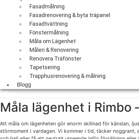
Fasadmålning
Fasadrenovering & byta träpanel
Fasadtvättning
Fönstermålning
Måla om Lägenhet
Måleri & Renovering
Renovera Träfönster
Tapetsering
Trapphusrenovering & målning
Blogg
Offert
Måla lägenhet i Rimbo –
Att måla om lägenheten gör enorm skillnad för känslan, lju
störmoment i vardagen. Vi kommer i tid, täcker noggrant, 
och hall eller få ett neutralt utseende inför försäljning ell