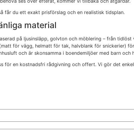
t behöva ses över efteråt, kommer vi tillbaka och åtgärdar.
får du ett exakt prisförslag och en realistisk tidsplan.
nliga material
baserad på ljusinsläpp, golvton och möblering – från tidlöst
(matt för vägg, helmatt för tak, halvblank för snickerier) f
mhusluft och är skonsamma i boendemiljöer med barn och h
 för en kostnadsfri rådgivning och offert. Vi gör det enkelt