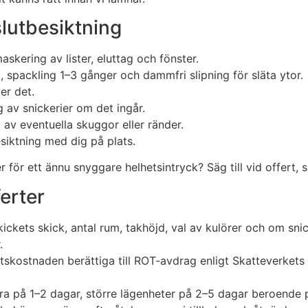
 slutbesiktning
skering av lister, eluttag och fönster.
, spackling 1–3 gånger och dammfri slipning för släta ytor.
er det.
 av snickerier om det ingår.
g av eventuella skuggor eller ränder.
siktning med dig på plats.
 för ett ännu snyggare helhetsintryck? Säg till vid offert, s
erter
ickets skick, antal rum, takhöjd, val av kulörer och om snic
.
skostnaden berättiga till ROT-avdrag enligt Skatteverkets r
ara på 1–2 dagar, större lägenheter på 2–5 dagar beroende 