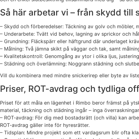
Så här arbetar vi – från skydd till
– Skydd och förberedelser: Täckning av golv och möbler, ma
– Underarbete: Tvätt vid behov, lagning av sprickor och hål
– Grundning: Fläckspärr eller häftgrund där underlaget kräv
– Målning: Två jämna skikt på väggar och tak, samt målning
– Kvalitetskontroll: Genomgång av ytor i olika ljus, justerin
– Städning och överlämning: Noggrann städning och slutbe
Vill du kombinera med mindre snickerirep eller byte av lister
Priser, ROT-avdrag och tydliga off
Priset för att måla en lägenhet i Rimbo beror främst på ytsk
material, täckning och städning ingår – inga överraskningar
– ROT-avdrag: För dig med bostadsrätt (och villa) kan arbet
ROT-avdrag gäller inte för hyresrätter.
– Tidsplan: Mindre projekt som ett vardagsrum blir ofta kl