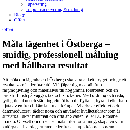
Tapetsering
Trapphusrenovering & målning
Blogg
Offert
Offert
Måla lägenhet i Östberga –
smidig, professionell målning
med hållbara resultat
Att måla om lägenheten i Östberga ska vara enkelt, tryggt och ge ett
resultat som håller över tid. Vi hjälper dig med allt från
färgrådgivning och materialval till noggranna förarbeten och en
prickfri finish på väggar, tak och snickerier. Med ordning och reda,
tydlig tidsplan och städning efteråt kan du flytta in, hyra ut eller bara
njuta av en fräsch känsla – utan krångel. Vi arbetar effektivt och
dammreducerat, täcker noga och använder kvalitetsfärger som är
slitstarka, luktar minimalt och ofta är Svanen- eller EU Ecolabel-
märkta. Oavsett om du vill vitmåla inför försäljning, skapa en varm
kulörpalett i vardagsrummet eller fräscha upp kök och sovrum,