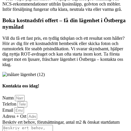
NCS-rekommendationer utifrån ljusinsläpp, golvton och möbler.
Inför försäljning fungerar ofta klara, neutrala vita eller varma grå.
Boka kostnadsfri offert – få din lägenhet i Östberga
nymålad
Vill du få ett fast pris, en tydlig tidsplan och ett resultat som håller?
Hör av dig för ett kostnadsfritt hembesök eller skicka foton och
rumsstorlek för snabb prisindikation. Vi svarar skyndsamt, hjälper
dig nyttja ROT-avdraget och kan ofta starta inom kort. Ta första
steget mot en ljusare, fräschare lägenhet i Östberga – kontakta oss
idag.
Kontakta oss idag!
Namn
Telefon
Email
Adress + Ort
Beskriv ert behov, förutsättningar, antal m2 & önskat startdatum