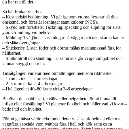
du har rätt till det.
Så här brukar vi arbeta:
– Kostnadsfri bedömning: Vi går igenom ytorna, lyssnar på dina
önskemål och föreslår lösningar samt kulörer (NCS).
– Skydd och förarbete: Täckning, spackling och slipning för släta
ytor. Grundfärg vid behov.
– Målning: Två jämna strykningar på väggar och tak, skarpa kanter
och släta övergångar.
– Snickerier: Lister, foder och dörrar målas med anpassad färg för
hållbarhet.
– Slutkontroll och städning: Tillsammans går vi igenom jobbet och
lämnar snyggt och rent.
Tidsåtgången varierar med omfattningen men som riktmärke:
– 1 rum: cirka 1–2 arbetsdagar
– 2–3 rum: cirka 2–4 arbetsdagar
– Hel lägenhet 40–80 kvm: cirka 3–6 arbetsdagar
Behöver du snabb start, kvälls- eller helgarbete för att hinna till
inflytt eller försäljning? Vi planerar flexibelt och håller vad vi lovar –
både i tid och kvalitet.
För att ge bästa värde rekommenderar vi slitstark helmatt eller matt
väggfärg i sociala ytor, tvättbar färg i hall och kök samt extra