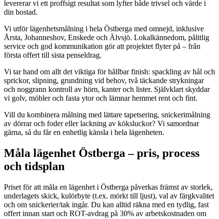
levererar vi ett proffsigt resultat som lyfter både trivsel och värde i
din bostad.
Vi utför lägenhetsmålning i hela Östberga med omnejd, inklusive
Årsta, Johanneshov, Enskede och Älvsjö. Lokalkännedom, pålitlig
service och god kommunikation gör att projektet flyter på – från
första offert till sista penseldrag.
Vi tar hand om allt det viktiga för hållbar finish: spackling av hål och
sprickor, slipning, grundning vid behov, två täckande strykningar
och noggrann kontroll av hörn, kanter och lister. Självklart skyddar
vi golv, möbler och fasta ytor och lämnar hemmet rent och fint.
Vill du kombinera målning med lättare tapetsering, snickerimålning
av dörrar och foder eller lackning av köksluckor? Vi samordnar
gärna, så du får en enhetlig känsla i hela lägenheten.
Måla lägenhet Östberga – pris, process
och tidsplan
Priset för att måla en lägenhet i Östberga påverkas främst av storlek,
underlagets skick, kulörbyte (t.ex. mörkt till ljust), val av färgkvalitet
och om snickerier/tak ingår. Du kan alltid räkna med en tydlig, fast
offert innan start och ROT-avdrag på 30% av arbetskostnaden om