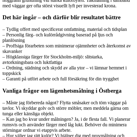
noggrann grundning vid starka kulörbyten. Takmålning i samband
med väggar ger ofta störst visuellt lyft per investerad krona.
Det här ingår – och därför blir resultatet bättre
– Tydlig offert med specificerat omfattning, material och tidsplan
– Personlig färg- och kulörrådgivning baserad på ljus och
planlösning
– Proffsiga förarbeten som minimerar ojämnheter och återkomst av
skavanker
– Högklassiga färger för Stockholm-miljö: slitstarka,
avtorkningsbara och luktfattiga
– Ordning, städning och skydd av alla ytor – vi lämnar hemmet i
toppskick
– Garanti på utfört arbete och full försäkring för din trygghet
Vanliga frågor om lägenhetsmålning i Östberga
– Måste jag förbereda något? Flytta småsaker och töm väggar på
tavlor. Vi skyddar golv och större möbler, men meddela gärna om
tunga eller känsliga objekt.
– Kan jag bo kvar under målningen? Ja, i de flesta fall. Vi planerar
rumsvis och använder färger med låg lukt. Behöver du minimera
störningar ordnar vi etappvis arbete.
– Hur väljer jag rätt kulör? Vi hjälper dig med provmålning och