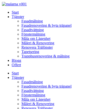
Skip
to
Start
content
Tjänster
Fasadmålning
Fasadrenovering & byta träpanel
Fasadtvättning
Fönstermålning
Måla om Lägenhet
Måleri & Renovering
Renovera Träfönster
Tapetsering
Trapphusrenovering & målning
Blogg
Offert
Start
Tjänster
Fasadmålning
Fasadrenovering & byta träpanel
Fasadtvättning
Fönstermålning
Måla om Lägenhet
Måleri & Renovering
Renovera Träfönster