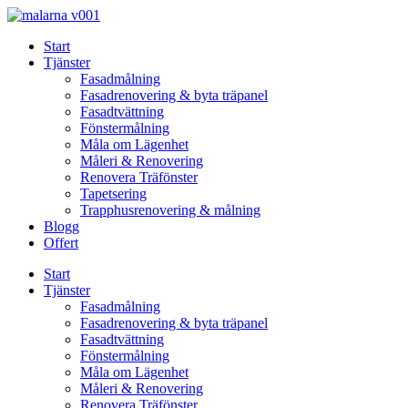
Skip
to
Start
content
Tjänster
Fasadmålning
Fasadrenovering & byta träpanel
Fasadtvättning
Fönstermålning
Måla om Lägenhet
Måleri & Renovering
Renovera Träfönster
Tapetsering
Trapphusrenovering & målning
Blogg
Offert
Start
Tjänster
Fasadmålning
Fasadrenovering & byta träpanel
Fasadtvättning
Fönstermålning
Måla om Lägenhet
Måleri & Renovering
Renovera Träfönster