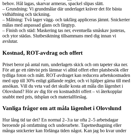
behov. Hål lagas, skarvar armeras, spackel slipas slätt.
– Grundning: Vi grundmålar där underlaget kräver det för bästa
vidhäftning och täckning.
– Målning: Två lager vägg- och takfärg appliceras jämnt. Snickerier
målas med anpassad glans och färgtyp.
– Finish och städ: Maskering tas ner, eventuella småskav justeras,
och ytor städas. Slutbesiktning tillsammans med dig innan vi
avslutar.
Kostnad, ROT-avdrag och offert
Priset beror på antal rum, underlagets skick och om tapeter ska ner.
För att ge ett rättvist pris lämnar vi alltid offert efter platsbesök eller
tydliga foton och mått. ROT-avdraget kan reducera arbetskostnaden
med upp till 30% enligt gällande regler, och vi hjälper gärna till med
ansökan. Vill du veta vad det skulle kosta att måla din lägenhet i
Olovslund? Hör av dig för en kostnadsfri offert – vi återkopplar
snabbt med pris, tidsplan och materialförslag.
Vanliga frågor om att måla lägenhet i Olovslund
Hur lång tid tar det? En normal 2–3:a tar ofta 2–5 arbetsdagar
beroende på omfattning och underarbete. Tapetnedtagning eller
många snickerier kan förlänga tiden något. Kan jag bo kvar under