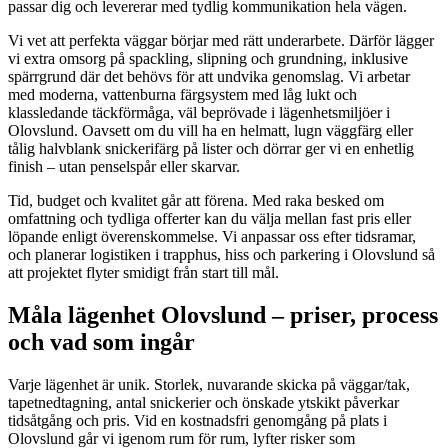
passar dig och levererar med tydlig kommunikation hela vägen.
Vi vet att perfekta väggar börjar med rätt underarbete. Därför lägger
vi extra omsorg på spackling, slipning och grundning, inklusive
spärrgrund där det behövs för att undvika genomslag. Vi arbetar
med moderna, vattenburna färgsystem med låg lukt och
klassledande täckförmåga, väl beprövade i lägenhetsmiljöer i
Olovslund. Oavsett om du vill ha en helmatt, lugn väggfärg eller
tålig halvblank snickerifärg på lister och dörrar ger vi en enhetlig
finish – utan penselspår eller skarvar.
Tid, budget och kvalitet går att förena. Med raka besked om
omfattning och tydliga offerter kan du välja mellan fast pris eller
löpande enligt överenskommelse. Vi anpassar oss efter tidsramar,
och planerar logistiken i trapphus, hiss och parkering i Olovslund så
att projektet flyter smidigt från start till mål.
Måla lägenhet Olovslund – priser, process
och vad som ingår
Varje lägenhet är unik. Storlek, nuvarande skicka på väggar/tak,
tapetnedtagning, antal snickerier och önskade ytskikt påverkar
tidsåtgång och pris. Vid en kostnadsfri genomgång på plats i
Olovslund går vi igenom rum för rum, lyfter risker som