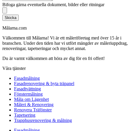
Bifoga gärna eventuella dokument, bilder eller ritningar
Skicka
Målarna.com
Välkommen till Målarna! Vi är ett måleriföretag med över 15 år i
branschen. Under den tiden har vi utfört mängder av måleriuppdrag,
renoveringar, tapetseringar och mycket annat.
Du är varmt välkommen att höra av dig för en fri offert!
Våra tjänster
Fasadmålning
Fasadrenovering & byta träpanel
Fasadtvättning
Fönstermålning
Måla om Lägenhet
Måleri & Renovering
Renovera Träfönster
Tapetsering
Trapphusrenovering & målning
Fasadmålning