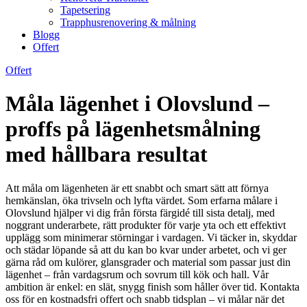
Tapetsering
Trapphusrenovering & målning
Blogg
Offert
Offert
Måla lägenhet i Olovslund –
proffs på lägenhetsmålning
med hållbara resultat
Att måla om lägenheten är ett snabbt och smart sätt att förnya
hemkänslan, öka trivseln och lyfta värdet. Som erfarna målare i
Olovslund hjälper vi dig från första färgidé till sista detalj, med
noggrant underarbete, rätt produkter för varje yta och ett effektivt
upplägg som minimerar störningar i vardagen. Vi täcker in, skyddar
och städar löpande så att du kan bo kvar under arbetet, och vi ger
gärna råd om kulörer, glansgrader och material som passar just din
lägenhet – från vardagsrum och sovrum till kök och hall. Vår
ambition är enkel: en slät, snygg finish som håller över tid. Kontakta
oss för en kostnadsfri offert och snabb tidsplan – vi målar när det