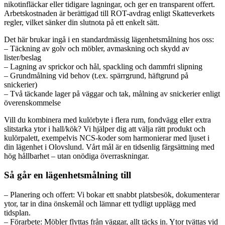
nikotinfläckar eller tidigare lagningar, och ger en transparent offert.
Arbetskostnaden är berättigad till ROT-avdrag enligt Skatteverkets
regler, vilket sänker din slutnota på ett enkelt sätt.
Det här brukar ingå i en standardmässig lägenhetsmålning hos oss:
– Täckning av golv och möbler, avmaskning och skydd av
lister/beslag
– Lagning av sprickor och hål, spackling och dammfri slipning
– Grundmålning vid behov (t.ex. spärrgrund, häftgrund på
snickerier)
– Två täckande lager på väggar och tak, målning av snickerier enligt
överenskommelse
Vill du kombinera med kulörbyte i flera rum, fondvägg eller extra
slitstarka ytor i hall/kök? Vi hjälper dig att välja rätt produkt och
kulörpalett, exempelvis NCS-koder som harmonierar med ljuset i
din lägenhet i Olovslund. Vårt mål är en tidsenlig färgsättning med
hög hållbarhet – utan onödiga överraskningar.
Så går en lägenhetsmålning till
– Planering och offert: Vi bokar ett snabbt platsbesök, dokumenterar
ytor, tar in dina önskemål och lämnar ett tydligt upplägg med
tidsplan.
– Förarbete: Möbler flyttas från väggar, allt täcks in. Ytor tvättas vid