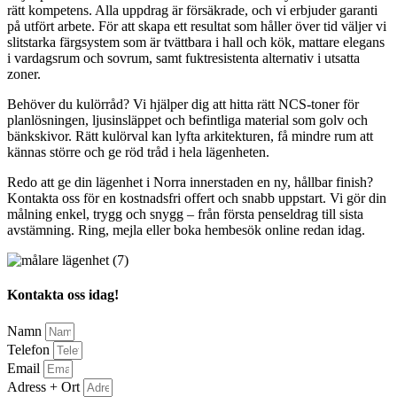
rätt kompetens. Alla uppdrag är försäkrade, och vi erbjuder garanti
på utfört arbete. För att skapa ett resultat som håller över tid väljer vi
slitstarka färgsystem som är tvättbara i hall och kök, mattare elegans
i vardagsrum och sovrum, samt fuktresistenta alternativ i utsatta
zoner.
Behöver du kulörråd? Vi hjälper dig att hitta rätt NCS-toner för
planlösningen, ljusinsläppet och befintliga material som golv och
bänkskivor. Rätt kulörval kan lyfta arkitekturen, få mindre rum att
kännas större och ge röd tråd i hela lägenheten.
Redo att ge din lägenhet i Norra innerstaden en ny, hållbar finish?
Kontakta oss för en kostnadsfri offert och snabb uppstart. Vi gör din
målning enkel, trygg och snygg – från första penseldrag till sista
avstämning. Ring, mejla eller boka hembesök online redan idag.
Kontakta oss idag!
Namn
Telefon
Email
Adress + Ort