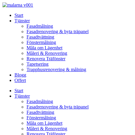
Skip
to
Start
content
Tjänster
Fasadmålning
Fasadrenovering & byta träpanel
Fasadtvättning
Fönstermålning
Måla om Lägenhet
Måleri & Renovering
Renovera Träfönster
Tapetsering
Trapphusrenovering & målning
Blogg
Offert
Start
Tjänster
Fasadmålning
Fasadrenovering & byta träpanel
Fasadtvättning
Fönstermålning
Måla om Lägenhet
Måleri & Renovering
Renovera Träfönster