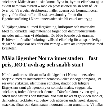
snickerier. Målet är att du ska kunna flytta in, hyra ut eller bara njuta
av ditt hem utan avbrott – med en professionell finish som håller
över tid. Vi arbetar strukturerat, håller tiderna och kommunicerar
tydligt från första offert till sista avstämning för att din
lägenhetsmålning i Norra innerstaden ska bli enkel och trygg.
Vi hjälper gärna till med färgsättning, kulörprov och materialval.
Med miljömärkta, lågemitterande färger och dammreducerande
metoder minimerar vi störningar för både boende och grannar.
Behöver du flexibel bokning kvällstid eller helg för att spara lediga
dagar? Vi anpassar oss efter din vardag – utan att kompromissa med
kvaliteten.
Måla lägenhet Norra innerstaden – fast
pris, ROT-avdrag och snabb start
När du anlitar oss för att måla din lägenhet i Norra innerstaden
börjar vi med ett kostnadsfritt hembesök eller videogenomgång. Vi
ser över ytskikten, identifierar sprickor, skador och tidigare
färgsystem samt går igenom ytor som ska målas: väggar, tak,
snickerier, foder, dörrar och element. Därefter lämnar vi en tydlig
offert med fast pris och tidsplan. Vid start täcker vi golv och möbler,
demonterar täcklister vid behov och åtgärdar underlaget: skrapar,
spacklar, slipar och dammsuger noggrant innan grundning. Vi målar