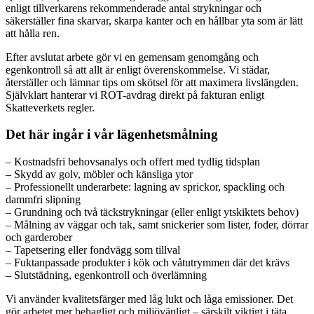
enligt tillverkarens rekommenderade antal strykningar och
säkerställer fina skarvar, skarpa kanter och en hållbar yta som är lätt
att hålla ren.
Efter avslutat arbete gör vi en gemensam genomgång och
egenkontroll så att allt är enligt överenskommelse. Vi städar,
återställer och lämnar tips om skötsel för att maximera livslängden.
Självklart hanterar vi ROT-avdrag direkt på fakturan enligt
Skatteverkets regler.
Det här ingår i vår lägenhetsmålning
– Kostnadsfri behovsanalys och offert med tydlig tidsplan
– Skydd av golv, möbler och känsliga ytor
– Professionellt underarbete: lagning av sprickor, spackling och
dammfri slipning
– Grundning och två täckstrykningar (eller enligt ytskiktets behov)
– Målning av väggar och tak, samt snickerier som lister, foder, dörrar
och garderober
– Tapetsering eller fondvägg som tillval
– Fuktanpassade produkter i kök och våtutrymmen där det krävs
– Slutstädning, egenkontroll och överlämning
Vi använder kvalitetsfärger med låg lukt och låga emissioner. Det
gör arbetet mer behagligt och miljövänligt – särskilt viktigt i täta