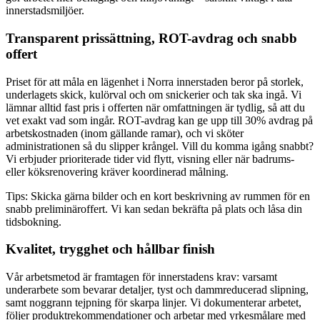
innerstadsmiljöer.
Transparent prissättning, ROT-avdrag och snabb
offert
Priset för att måla en lägenhet i Norra innerstaden beror på storlek,
underlagets skick, kulörval och om snickerier och tak ska ingå. Vi
lämnar alltid fast pris i offerten när omfattningen är tydlig, så att du
vet exakt vad som ingår. ROT-avdrag kan ge upp till 30% avdrag på
arbetskostnaden (inom gällande ramar), och vi sköter
administrationen så du slipper krångel. Vill du komma igång snabbt?
Vi erbjuder prioriterade tider vid flytt, visning eller när badrums-
eller köksrenovering kräver koordinerad målning.
Tips: Skicka gärna bilder och en kort beskrivning av rummen för en
snabb preliminäroffert. Vi kan sedan bekräfta på plats och låsa din
tidsbokning.
Kvalitet, trygghet och hållbar finish
Vår arbetsmetod är framtagen för innerstadens krav: varsamt
underarbete som bevarar detaljer, tyst och dammreducerad slipning,
samt noggrann tejpning för skarpa linjer. Vi dokumenterar arbetet,
följer produktrekommendationer och arbetar med yrkesmålare med