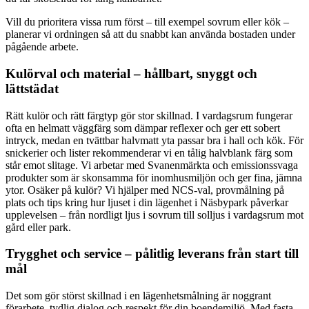
Vill du prioritera vissa rum först – till exempel sovrum eller kök –
planerar vi ordningen så att du snabbt kan använda bostaden under
pågående arbete.
Kulörval och material – hållbart, snyggt och
lättstädat
Rätt kulör och rätt färgtyp gör stor skillnad. I vardagsrum fungerar
ofta en helmatt väggfärg som dämpar reflexer och ger ett sobert
intryck, medan en tvättbar halvmatt yta passar bra i hall och kök. För
snickerier och lister rekommenderar vi en tålig halvblank färg som
står emot slitage. Vi arbetar med Svanenmärkta och emissionssvaga
produkter som är skonsamma för inomhusmiljön och ger fina, jämna
ytor. Osäker på kulör? Vi hjälper med NCS-val, provmålning på
plats och tips kring hur ljuset i din lägenhet i Näsbypark påverkar
upplevelsen – från nordligt ljus i sovrum till solljus i vardagsrum mot
gård eller park.
Trygghet och service – pålitlig leverans från start till
mål
Det som gör störst skillnad i en lägenhetsmålning är noggrant
förarbete, tydlig dialog och respekt för din boendemiljö. Med fasta