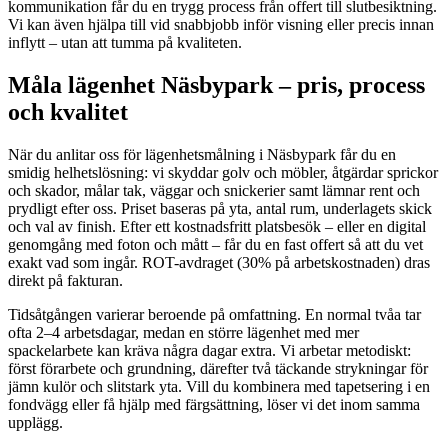
kommunikation får du en trygg process från offert till slutbesiktning.
Vi kan även hjälpa till vid snabbjobb inför visning eller precis innan
inflytt – utan att tumma på kvaliteten.
Måla lägenhet Näsbypark – pris, process
och kvalitet
När du anlitar oss för lägenhetsmålning i Näsbypark får du en
smidig helhetslösning: vi skyddar golv och möbler, åtgärdar sprickor
och skador, målar tak, väggar och snickerier samt lämnar rent och
prydligt efter oss. Priset baseras på yta, antal rum, underlagets skick
och val av finish. Efter ett kostnadsfritt platsbesök – eller en digital
genomgång med foton och mått – får du en fast offert så att du vet
exakt vad som ingår. ROT-avdraget (30% på arbetskostnaden) dras
direkt på fakturan.
Tidsåtgången varierar beroende på omfattning. En normal tvåa tar
ofta 2–4 arbetsdagar, medan en större lägenhet med mer
spackelarbete kan kräva några dagar extra. Vi arbetar metodiskt:
först förarbete och grundning, därefter två täckande strykningar för
jämn kulör och slitstark yta. Vill du kombinera med tapetsering i en
fondvägg eller få hjälp med färgsättning, löser vi det inom samma
upplägg.