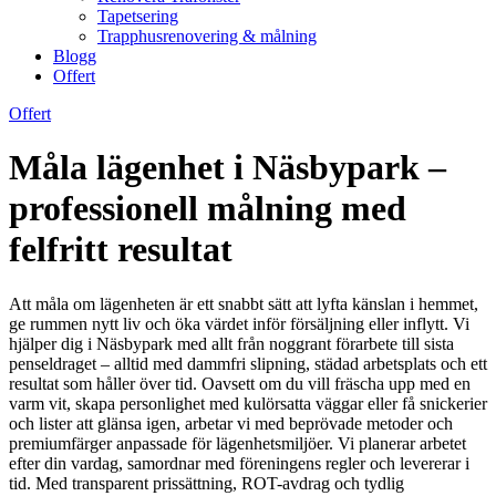
Tapetsering
Trapphusrenovering & målning
Blogg
Offert
Offert
Måla lägenhet i Näsbypark –
professionell målning med
felfritt resultat
Att måla om lägenheten är ett snabbt sätt att lyfta känslan i hemmet,
ge rummen nytt liv och öka värdet inför försäljning eller inflytt. Vi
hjälper dig i Näsbypark med allt från noggrant förarbete till sista
penseldraget – alltid med dammfri slipning, städad arbetsplats och ett
resultat som håller över tid. Oavsett om du vill fräscha upp med en
varm vit, skapa personlighet med kulörsatta väggar eller få snickerier
och lister att glänsa igen, arbetar vi med beprövade metoder och
premiumfärger anpassade för lägenhetsmiljöer. Vi planerar arbetet
efter din vardag, samordnar med föreningens regler och levererar i
tid. Med transparent prissättning, ROT-avdrag och tydlig