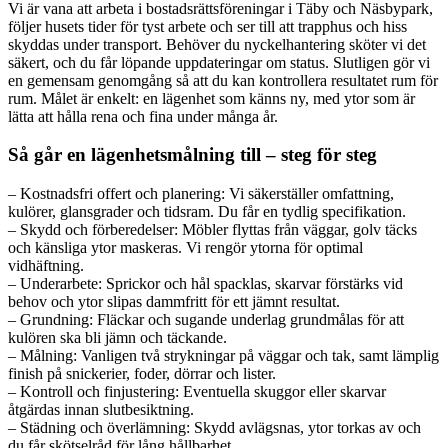
Vi är vana att arbeta i bostadsrättsföreningar i Täby och Näsbypark,
följer husets tider för tyst arbete och ser till att trapphus och hiss
skyddas under transport. Behöver du nyckelhantering sköter vi det
säkert, och du får löpande uppdateringar om status. Slutligen gör vi
en gemensam genomgång så att du kan kontrollera resultatet rum för
rum. Målet är enkelt: en lägenhet som känns ny, med ytor som är
lätta att hålla rena och fina under många år.
Så går en lägenhetsmålning till – steg för steg
– Kostnadsfri offert och planering: Vi säkerställer omfattning,
kulörer, glansgrader och tidsram. Du får en tydlig specifikation.
– Skydd och förberedelser: Möbler flyttas från väggar, golv täcks
och känsliga ytor maskeras. Vi rengör ytorna för optimal
vidhäftning.
– Underarbete: Sprickor och hål spacklas, skarvar förstärks vid
behov och ytor slipas dammfritt för ett jämnt resultat.
– Grundning: Fläckar och sugande underlag grundmålas för att
kulören ska bli jämn och täckande.
– Målning: Vanligen två strykningar på väggar och tak, samt lämplig
finish på snickerier, foder, dörrar och lister.
– Kontroll och finjustering: Eventuella skuggor eller skarvar
åtgärdas innan slutbesiktning.
– Städning och överlämning: Skydd avlägsnas, ytor torkas av och
du får skötselråd för lång hållbarhet.