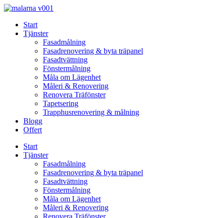
Skip
to
Start
content
Tjänster
Fasadmålning
Fasadrenovering & byta träpanel
Fasadtvättning
Fönstermålning
Måla om Lägenhet
Måleri & Renovering
Renovera Träfönster
Tapetsering
Trapphusrenovering & målning
Blogg
Offert
Start
Tjänster
Fasadmålning
Fasadrenovering & byta träpanel
Fasadtvättning
Fönstermålning
Måla om Lägenhet
Måleri & Renovering
Renovera Träfönster