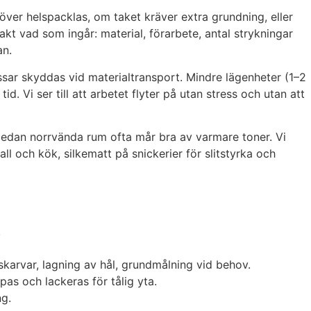
över helspacklas, om taket kräver extra grundning, eller
akt vad som ingår: material, förarbete, antal strykningar
an.
 hissar skyddas vid materialtransport. Mindre lägenheter (1–2
. Vi ser till att arbetet flyter på utan stress och utan att
, medan norrvända rum ofta mår bra av varmare toner. Vi
ll och kök, silkematt på snickerier för slitstyrka och
.
karvar, lagning av hål, grundmålning vid behov.
pas och lackeras för tålig yta.
ng.