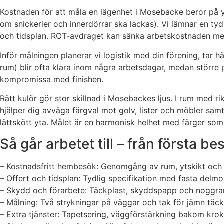
Kostnaden för att måla en lägenhet i Mosebacke beror på yt
om snickerier och innerdörrar ska lackas). Vi lämnar en tydl
och tidsplan. ROT-avdraget kan sänka arbetskostnaden med 3
Inför målningen planerar vi logistik med din förening, tar h
rum) blir ofta klara inom några arbetsdagar, medan större pr
kompromissa med finishen.
Rätt kulör gör stor skillnad i Mosebackes ljus. I rum med r
hjälper dig avväga färgval mot golv, lister och möbler samt
lättskött yta. Målet är en harmonisk helhet med färger som 
Så går arbetet till – från första be
– Kostnadsfritt hembesök: Genomgång av rum, ytskikt och m
– Offert och tidsplan: Tydlig specifikation med fasta delm
– Skydd och förarbete: Täckplast, skyddspapp och noggrann
– Målning: Två strykningar på väggar och tak för jämn täckni
– Extra tjänster: Tapetsering, väggförstärkning bakom krokar