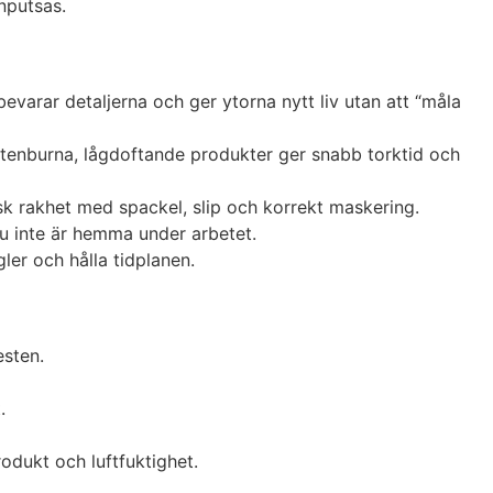
nputsas.
bevarar detaljerna och ger ytorna nytt liv utan att “måla
ttenburna, lågdoftande produkter ger snabb torktid och
isk rakhet med spackel, slip och korrekt maskering.
du inte är hemma under arbetet.
er och hålla tidplanen.
esten.
.
odukt och luftfuktighet.