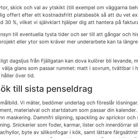
or, skick och val av ytskikt (till exempel om väggarna beh
ig offert efter ett kostnadsfritt platsbesök så att du vet ex
0 %, vilket vi självklart hjälper dig att hantera på faktur
änsyn till eventuella tysta tider och ser till att gångar och
ojekt eller ytor som kräver mer underarbete kan ta längre tid
ikligt dagsljus från Fjällgatan kan dova kulörer bli levande
 välja glans som passar rummet: matt i sovrum, tvättbar i ha
håller över tid.
sök till sista penseldrag
ålbild. Vi mäter, bedömer underlag och föreslår lösningar
oment, materialval och startdatum som passar din kalender.
 maskering. Dammfri slipning, spackling av sprickor och s
ng. Snickerier som foder, karmar, lister och innerdörrar sli
/hyllor, byte av silikonfogar i kök, samt lättare färgsättni