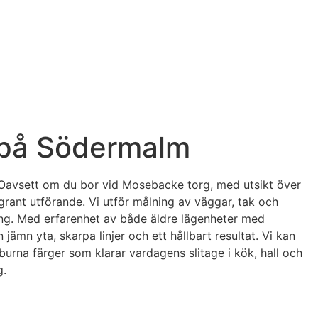
g på Södermalm
. Oavsett om du bor vid Mosebacke torg, med utsikt över
ggrant utförande. Vi utför målning av väggar, tak och
ning. Med erfarenhet av både äldre lägenheter med
ämn yta, skarpa linjer och ett hållbart resultat. Vi kan
urna färger som klarar vardagens slitage i kök, hall och
g.