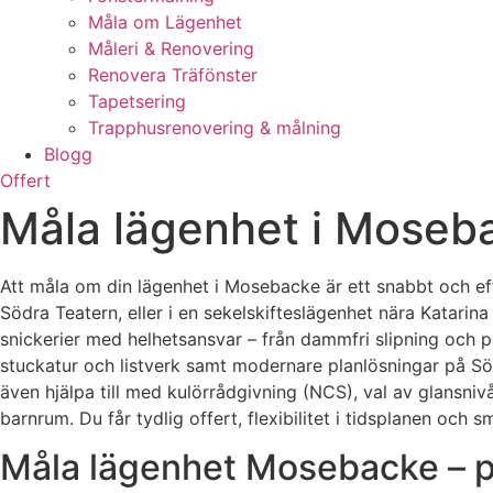
Måla om Lägenhet
Måleri & Renovering
Renovera Träfönster
Tapetsering
Trapphusrenovering & målning
Blogg
Offert
Måla lägenhet i Moseb
Att måla om din lägenhet i Mosebacke är ett snabbt och ef
Södra Teatern, eller i en sekelskifteslägenhet nära Katarin
snickerier med helhetsansvar – från dammfri slipning och p
stuckatur och listverk samt modernare planlösningar på Söde
även hjälpa till med kulörrådgivning (NCS), val av glansni
barnrum. Du får tydlig offert, flexibilitet i tidsplanen och 
Måla lägenhet Mosebacke – pri