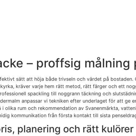
acke – proffsig målnin
fektivt sätt att höja både trivseln och värdet på bostaden
a kyrka, kräver varje hem rätt metod, rätt färger och ett no
rofessionell spackling till noggrann täckning och slutstäd
rmalm anpassar vi tekniken efter underlaget för att ge en j
vå i olika rum och rekommendation av Svanenmärkta, vattenb
smidig kommunikation från första kontakt till sista penseldra
s, planering och rätt kulörer