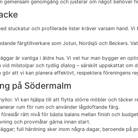
ör en gemensam genomgång och justerar om något behöver fi
backe
 med stuckatur och profilerade lister kräver varsam hand. Vi 
edande färgtillverkare som Jotun, Nordsjö och Beckers. Va
väggar är vanliga i äldre hus. Vi vet hur man bygger en opt
 vid milstolpar och tydlig dialog – särskilt uppskattat om 
att vi kan planera effektivt, respektera föreningens regl
ning på Södermalm
or. Vi kan hjälpa till att flytta större möbler och täcker r
 planerar rum för rum och använder lågdoftande färg.
 föreslår rätt nivå för bästa balans mellan finish och budget
ivning och provmålar gärna innan start.
väggar; full härdning sker inom några dagar, beroende på pr