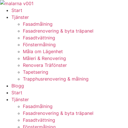
Skip
to
Start
content
Tjänster
Fasadmålning
Fasadrenovering & byta träpanel
Fasadtvättning
Fönstermålning
Måla om Lägenhet
Måleri & Renovering
Renovera Träfönster
Tapetsering
Trapphusrenovering & målning
Blogg
Start
Tjänster
Fasadmålning
Fasadrenovering & byta träpanel
Fasadtvättning
Fönstermålning