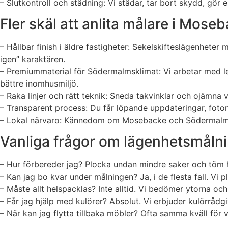
– Slutkontroll och städning: Vi städar, tar bort skydd, g
Fler skäl att anlita målare i Mose
– Hållbar finish i äldre fastigheter: Sekelskifteslägenheter
igen” karaktären.
– Premiummaterial för Södermalmsklimat: Vi arbetar med l
bättre inomhusmiljö.
– Raka linjer och rätt teknik: Sneda takvinklar och ojämna 
– Transparent process: Du får löpande uppdateringar, foton
– Lokal närvaro: Kännedom om Mosebacke och Södermalm gör 
Vanliga frågor om lägenhetsmål
– Hur förbereder jag? Plocka undan mindre saker och töm hyll
– Kan jag bo kvar under målningen? Ja, i de flesta fall. Vi
– Måste allt helspacklas? Inte alltid. Vi bedömer ytorna och
– Får jag hjälp med kulörer? Absolut. Vi erbjuder kulörrådg
– När kan jag flytta tillbaka möbler? Ofta samma kväll för 