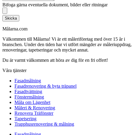
Bifoga gärna eventuella dokument, bilder eller ritningar
Skicka
Målarna.com
Välkommen till Målarna! Vi är ett måleriföretag med över 15 år i
branschen. Under den tiden har vi utfört mängder av måleriuppdrag,
renoveringar, tapetseringar och mycket annat.
Du är varmt välkommen att höra av dig för en fri offert!
Våra tjänster
Fasadmålning
Fasadrenovering & byta träpanel
Fasadtvättning
Fönstermålning
Måla om Lägenhet
Måleri & Renovering
Renovera Träfönster
Tapetsering
Trapphusrenovering & målning
Fasadmålning