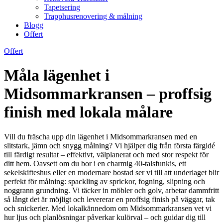
Tapetsering
Trapphusrenovering & målning
Blogg
Offert
Offert
Måla lägenhet i
Midsommarkransen – proffsig
finish med lokala målare
Vill du fräscha upp din lägenhet i Midsommarkransen med en
slitstark, jämn och snygg målning? Vi hjälper dig från första färgidé
till färdigt resultat – effektivt, välplanerat och med stor respekt för
ditt hem. Oavsett om du bor i en charmig 40-talsfunkis, ett
sekelskifteshus eller en modernare bostad ser vi till att underlaget blir
perfekt för målning: spackling av sprickor, fogning, slipning och
noggrann grundning. Vi täcker in möbler och golv, arbetar dammfritt
så långt det är möjligt och levererar en proffsig finish på väggar, tak
och snickerier. Med lokalkännedom om Midsommarkransen vet vi
hur ljus och planlösningar påverkar kulörval – och guidar dig till