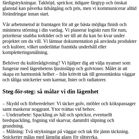
färdigstrykningar. Takhöjd, sprickor, tidigare färgtyp och önskat
glanstal kan påverka tidsåtgång och pris, men vi kommunicerar alltid
förändringar innan start.
Vår arbetsmetod är framtagen för att ge bästa möjliga finish och
minimera störning i din vardag. Vi planerar logiskt rum för rum,
prioriterar snabba torktider och ser till att du kan bo kvar under
projektet om du vill. Vi lämnar dokumentation på använda produkter
och kulörer, vilket underlättar framtida underhåll eller
kompletteringsmålning.
Behöver du kulörrådgivning? Vi hjälper dig att välja nyanser som
fungerar med lägenhetens ljusinsläpp och golvtoner. Målet är att
skapa en harmonisk helhet – från kritvitt tak till genomtänkta väggar
och tåliga snickerier som karmar, lister och radiatorer.
Steg-för-steg: så målar vi din lägenhet
– Skydd och förberedelser: Vi täcker golv, möbler och kökspassager
samt maskerar noggrant. Ytor tvättas vid behov.
– Underarbete: Spackling av hål och sprickor, eventuellt
bredspackling, fogning vid skarvar, dammfri slipning och
grundning.
– Målning: Två strykningar på väggar och tak för jämn täckning.
Snickerier målas med lämplig glans för slitstyrka.