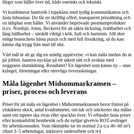
färger som håller över tid, både estetiskt och tekniskt.
Vi kombinerar hantverk i toppklass med tydlig kommunikation och
fasta tidsramar. Du får en skriftlig offert, transparent prissättning och
en tidsplan som håller. Vi använder beprövade premiumprodukter
(t.ex. Nordsjö, Jotun, Beckers) för att säkra täckning, tvättbarhet och
lång hållbarhet – särskilt viktigt i kök, hall och barnrum. Allt sker
enligt branschens bästa praxis och med full försäkring, så du kan
känna dig trygg från start till slut.
Vårt mål är att ge dig en smidig upplevelse: vi kan måla medan du är
på jobbet, hantera nycklar på ett säkert sätt och avsluta med
noggrann slutstädning. Resultatet? En lägenhet som känns ny – utan
krångel, förseningar eller otrevliga överraskningar.
Måla lägenhet Midsommarkransen –
priser, process och leverans
Priset för att måla en lägenhet i Midsommarkransen beror främst på
ytskiktens skick, antal kvadratmeter, om tak och snickerier ska målas
samt om tapeter ska rivas eller spacklas över. Vi erbjuder fasta priser
efter kostnadsfritt hembesök och du nyttjar givetvis ROT-avdraget
för arbetskostnaden. Som riktmärke tar en normal 2:a (ca 40–60 m²)
oftast 3–5 arbetsdagar, inklusive underarbete och två