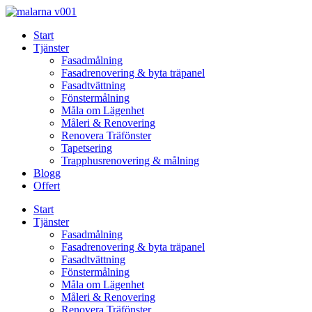
Skip
to
Start
content
Tjänster
Fasadmålning
Fasadrenovering & byta träpanel
Fasadtvättning
Fönstermålning
Måla om Lägenhet
Måleri & Renovering
Renovera Träfönster
Tapetsering
Trapphusrenovering & målning
Blogg
Offert
Start
Tjänster
Fasadmålning
Fasadrenovering & byta träpanel
Fasadtvättning
Fönstermålning
Måla om Lägenhet
Måleri & Renovering
Renovera Träfönster