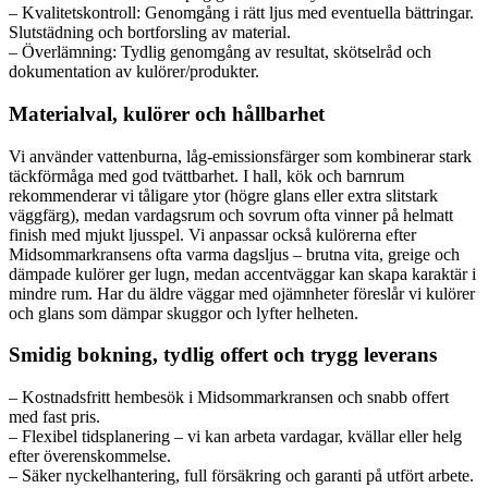
– Kvalitetskontroll: Genomgång i rätt ljus med eventuella bättringar.
Slutstädning och bortforsling av material.
– Överlämning: Tydlig genomgång av resultat, skötselråd och
dokumentation av kulörer/produkter.
Materialval, kulörer och hållbarhet
Vi använder vattenburna, låg-emissionsfärger som kombinerar stark
täckförmåga med god tvättbarhet. I hall, kök och barnrum
rekommenderar vi tåligare ytor (högre glans eller extra slitstark
väggfärg), medan vardagsrum och sovrum ofta vinner på helmatt
finish med mjukt ljusspel. Vi anpassar också kulörerna efter
Midsommarkransens ofta varma dagsljus – brutna vita, greige och
dämpade kulörer ger lugn, medan accentväggar kan skapa karaktär i
mindre rum. Har du äldre väggar med ojämnheter föreslår vi kulörer
och glans som dämpar skuggor och lyfter helheten.
Smidig bokning, tydlig offert och trygg leverans
– Kostnadsfritt hembesök i Midsommarkransen och snabb offert
med fast pris.
– Flexibel tidsplanering – vi kan arbeta vardagar, kvällar eller helg
efter överenskommelse.
– Säker nyckelhantering, full försäkring och garanti på utfört arbete.