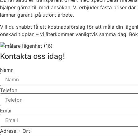
Du får alltid en transparent offert med specificerat mate
hjälper gärna till med ansökan. Vi erbjuder fasta priser dä
lämnar garanti på utfört arbete.
Vill du snabbt få ett kostnadsförslag för att måla din lägen
önskad tidplan – vi återkommer vanligtvis samma dag. Boka 
Kontakta oss idag!
Namn
Telefon
Email
Adress + Ort