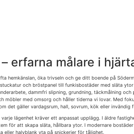
– erfarna målare i hjär
 lyfta hemkänslan, öka trivseln och ge ditt boende på Söderm
stuckatur och bröstpanel till funkisbostäder med släta ytor 
derarbete, dammfri slipning, grundning, täckmålning och pry
ch möbler med omsorg och håller tiderna vi lovar. Med fok
m det gäller vardagsrum, hall, sovrum, kök eller invändig 
rje lägenhet kräver ett anpassat upplägg. I äldre fastighete
 för att skapa släta, hållbara ytor. I modernare bostäder p
eller halvblank yta på snickerier för tålighet.