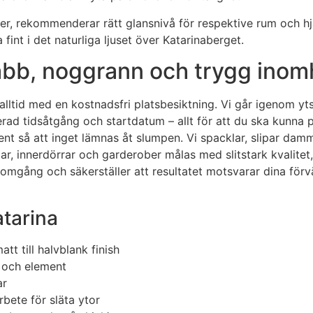
er, rekommenderar rätt glansnivå för respektive rum och hjä
fint i det naturliga ljuset över Katarinaberget.
nabb, noggrann och trygg ino
 alltid med en kostnadsfri platsbesiktning. Vi går igenom yts
nerad tidsåtgång och startdatum – allt för att du ska kunna 
t så att inget lämnas åt slumpen. Vi spacklar, slipar damm
rmar, innerdörrar och garderober målas med slitstark kvalitet
enomgång och säkerställer att resultatet motsvarar dina f
atarina
t till halvblank finish
r och element
ar
bete för släta ytor