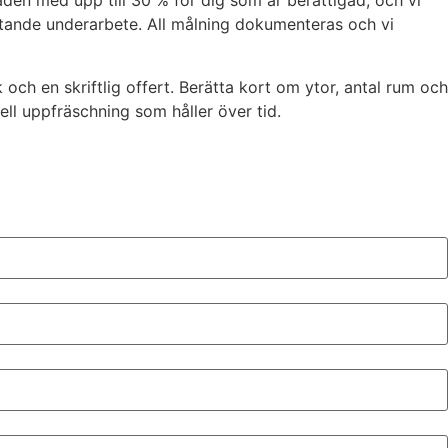
den med upp till 30 % för dig som är berättigad, och vi
fattande underarbete. All målning dokumenteras och vi
 och en skriftlig offert. Berätta kort om ytor, antal rum och
ll uppfräschning som håller över tid.