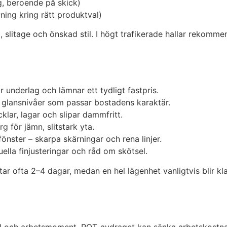
g, beroende på skick)
ing kring rätt produktval)
pp, slitage och önskad stil. I högt trafikerade hallar reko
 underlag och lämnar ett tydligt fastpris.
ch glansnivåer som passar bostadens karaktär.
lar, lagar och slipar dammfritt.
 för jämn, slitstark yta.
 fönster – skarpa skärningar och rena linjer.
lla finjusteringar och råd om skötsel.
 tar ofta 2–4 dagar, medan en hel lägenhet vanligtvis blir k