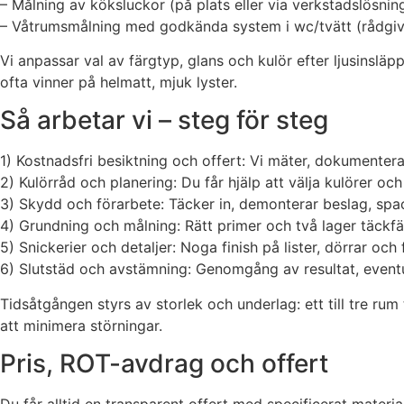
– Målning av köksluckor (på plats eller via verkstadslösnin
– Våtrumsmålning med godkända system i wc/tvätt (rådgivn
Vi anpassar val av färgtyp, glans och kulör efter ljusinslä
ofta vinner på helmatt, mjuk lyster.
Så arbetar vi – steg för steg
1) Kostnadsfri besiktning och offert: Vi mäter, dokumenterar
2) Kulörråd och planering: Du får hjälp att välja kulörer o
3) Skydd och förarbete: Täcker in, demonterar beslag, spack
4) Grundning och målning: Rätt primer och två lager täckfärg
5) Snickerier och detaljer: Noga finish på lister, dörrar och
6) Slutstäd och avstämning: Genomgång av resultat, eventue
Tidsåtgången styrs av storlek och underlag: ett till tre rum
att minimera störningar.
Pris, ROT-avdrag och offert