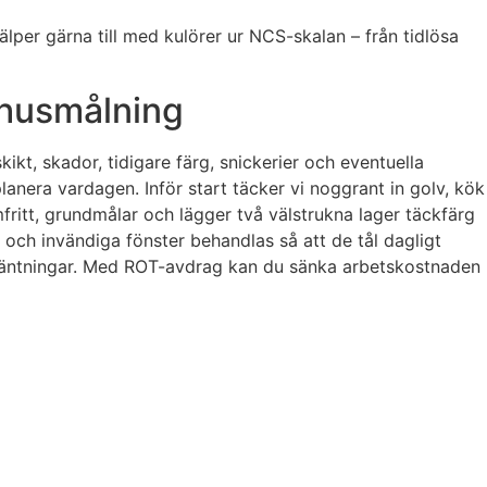
lper gärna till med kulörer ur NCS-skalan – från tidlösa
mhusmålning
kikt, skador, tidigare färg, snickerier och eventuella
planera vardagen. Inför start täcker vi noggrant in golv, kök
fritt, grundmålar och lägger två välstrukna lager täckfärg
, och invändiga fönster behandlas så att de tål dagligt
örväntningar. Med ROT-avdrag kan du sänka arbetskostnaden