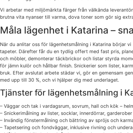
Vi arbetar med miljömärkta färger från välkända leverantör
brutna vita nyanser till varma, dova toner som gör sig extra 
Måla lägenhet i Katarina – s
När du anlitar oss för lägenhetsmålning i Katarina börjar vi
tapeter. Därefter får du en tydlig offert med fast pris, pla
och möbler, demonterar täckbrickor och listar styrda momen
för jämn kulör och hållbar finish. Snickerier som lister, ka
bruk. Efter avslutat arbete städar vi, gör en gemensam g
med upp till 30 %, och vi hjälper dig med underlaget.
Tjänster för lägenhetsmålning i K
– Väggar och tak i vardagsrum, sovrum, hall och kök – helmat
– Snickerimålning av lister, socklar, innerdörrar, garderobe
– Invändig fönstermålning och bättring av spröjs och karm
– Tapetsering och fondväggar, inklusive rivning och underar