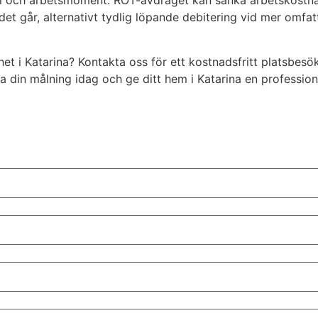
rial och arbetsmoment. ROT-avdraget kan sänka arbetskostna
r det går, alternativt tydlig löpande debitering vid mer om
het i Katarina? Kontakta oss för ett kostnadsfritt platsbesök
din målning idag och ge ditt hem i Katarina en professione