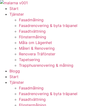
Skip
to
Start
content
Tjänster
Fasadmålning
Fasadrenovering & byta träpanel
Fasadtvättning
Fönstermålning
Måla om Lägenhet
Måleri & Renovering
Renovera Träfönster
Tapetsering
Trapphusrenovering & målning
Blogg
Start
Tjänster
Fasadmålning
Fasadrenovering & byta träpanel
Fasadtvättning
Fönstermålning