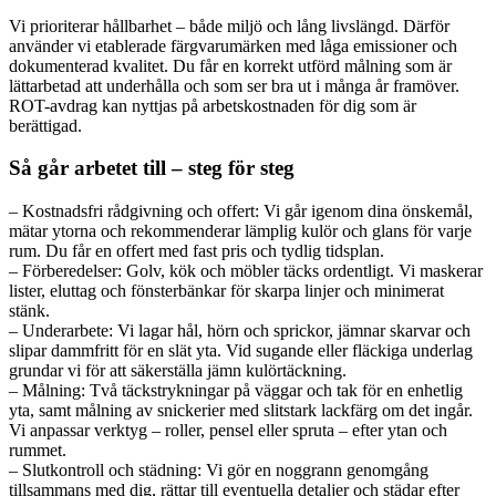
Vi prioriterar hållbarhet – både miljö och lång livslängd. Därför
använder vi etablerade färgvarumärken med låga emissioner och
dokumenterad kvalitet. Du får en korrekt utförd målning som är
lättarbetad att underhålla och som ser bra ut i många år framöver.
ROT-avdrag kan nyttjas på arbetskostnaden för dig som är
berättigad.
Så går arbetet till – steg för steg
– Kostnadsfri rådgivning och offert: Vi går igenom dina önskemål,
mätar ytorna och rekommenderar lämplig kulör och glans för varje
rum. Du får en offert med fast pris och tydlig tidsplan.
– Förberedelser: Golv, kök och möbler täcks ordentligt. Vi maskerar
lister, eluttag och fönsterbänkar för skarpa linjer och minimerat
stänk.
– Underarbete: Vi lagar hål, hörn och sprickor, jämnar skarvar och
slipar dammfritt för en slät yta. Vid sugande eller fläckiga underlag
grundar vi för att säkerställa jämn kulörtäckning.
– Målning: Två täckstrykningar på väggar och tak för en enhetlig
yta, samt målning av snickerier med slitstark lackfärg om det ingår.
Vi anpassar verktyg – roller, pensel eller spruta – efter ytan och
rummet.
– Slutkontroll och städning: Vi gör en noggrann genomgång
tillsammans med dig, rättar till eventuella detaljer och städar efter