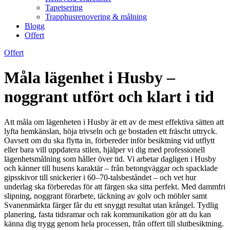
Tapetsering
Trapphusrenovering & målning
Blogg
Offert
Offert
Måla lägenhet i Husby –
noggrant utfört och klart i tid
Att måla om lägenheten i Husby är ett av de mest effektiva sätten att
lyfta hemkänslan, höja trivseln och ge bostaden ett fräscht uttryck.
Oavsett om du ska flytta in, förbereder inför besiktning vid utflytt
eller bara vill uppdatera stilen, hjälper vi dig med professionell
lägenhetsmålning som håller över tid. Vi arbetar dagligen i Husby
och känner till husens karaktär – från betongväggar och spacklade
gipsskivor till snickerier i 60–70-talsbeståndet – och vet hur
underlag ska förberedas för att färgen ska sitta perfekt. Med dammfri
slipning, noggrant förarbete, täckning av golv och möbler samt
Svanenmärkta färger får du ett snyggt resultat utan krångel. Tydlig
planering, fasta tidsramar och rak kommunikation gör att du kan
känna dig trygg genom hela processen, från offert till slutbesiktning.