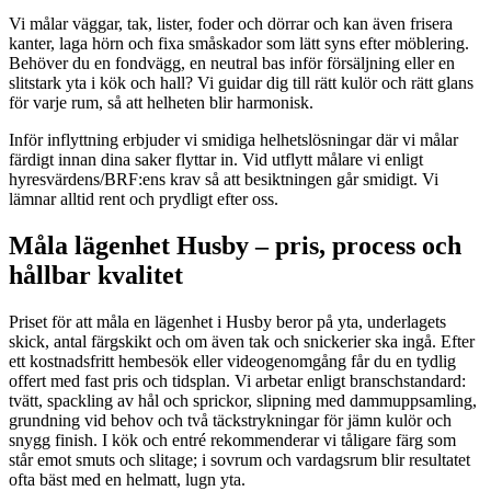
Vi målar väggar, tak, lister, foder och dörrar och kan även frisera
kanter, laga hörn och fixa småskador som lätt syns efter möblering.
Behöver du en fondvägg, en neutral bas inför försäljning eller en
slitstark yta i kök och hall? Vi guidar dig till rätt kulör och rätt glans
för varje rum, så att helheten blir harmonisk.
Inför inflyttning erbjuder vi smidiga helhetslösningar där vi målar
färdigt innan dina saker flyttar in. Vid utflytt målare vi enligt
hyresvärdens/BRF:ens krav så att besiktningen går smidigt. Vi
lämnar alltid rent och prydligt efter oss.
Måla lägenhet Husby – pris, process och
hållbar kvalitet
Priset för att måla en lägenhet i Husby beror på yta, underlagets
skick, antal färgskikt och om även tak och snickerier ska ingå. Efter
ett kostnadsfritt hembesök eller videogenomgång får du en tydlig
offert med fast pris och tidsplan. Vi arbetar enligt branschstandard:
tvätt, spackling av hål och sprickor, slipning med dammuppsamling,
grundning vid behov och två täckstrykningar för jämn kulör och
snygg finish. I kök och entré rekommenderar vi tåligare färg som
står emot smuts och slitage; i sovrum och vardagsrum blir resultatet
ofta bäst med en helmatt, lugn yta.