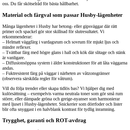
oss. Du får skötselråd för bästa hållbarhet.
Material och färgval som passar Husby-lägenheter
Många lägenheter i Husby har betong- eller gipsväggar där rätt
primer och spackel gör stor skillnad för slutresultatet. Vi
rekommenderar:
– Helmatt väggfärg i vardagsrum och sovrum för mjukt ljus och
mindre reflexer.
– Tvättbar färg med högre glans i hall och kök där slitage och stänk
är vanligare.
– Diffusionsöppna system i äldre konstruktioner för att låta väggarna
andas.
– Fuktresistent färg på väggar i närheten av våtzonsgränser
(observera särskilda regler för våtrum).
Vill du följa trender eller skapa tidlös bas? Vi hjälper dig med
kulörsättning – exempelvis varma neutrala toner som gör små rum
större, eller dämpade gröna och greige-nyanser som harmonierar
med ljuset i Husby-lägenheter. Snickerier som dörrfoder och lister
blir ofta snyggast i en halvblank kontrast för tydlig inramning.
Trygghet, garanti och ROT-avdrag