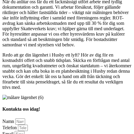
När du anlitar oss får du ett fackmässigt utfört arbete med tydlig
dokumentation och garanti. Vi arbetar försäkrat, följer gällande
riktlinjer och håller fastställda tider – viktigt när målningen behöver
ske inför inflyttning eller i samråd med föreningens regler. ROT-
avdrag kan sänka arbetskostnaden med upp till 30 % för dig som
uppfyller Skatteverkets krav; vi hjälper gärna till med underlaget.
För hyresrätter anpassar vi oss efter hyresvärdens krav på kulörer
och standard så att besiktningen blir smidig. För bostadsrätter
samordnar vi med styrelsen vid behov.
Redo att ge din lägenhet i Husby ett lyft? Hör av dig för en
kostnadsfri offert och snabb tidsplan. Skicka en förfrågan med antal
rum, ungefärlig kvadratmeter och önskat startdatum – vi återkommer
snabbt och kan ofta boka in en platsbesiktning i Husby redan denna
vecka. Gör det enkelt: låt oss ta hand om allt från täckning och
förarbete till sista penseldraget, så får du ett resultat du verkligen
trivs med.
Kontakta oss idag!
Namn
Telefon
Email