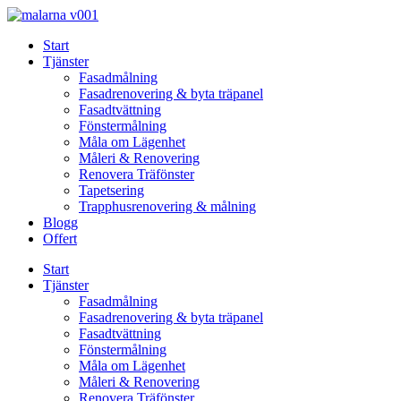
Skip
to
Start
content
Tjänster
Fasadmålning
Fasadrenovering & byta träpanel
Fasadtvättning
Fönstermålning
Måla om Lägenhet
Måleri & Renovering
Renovera Träfönster
Tapetsering
Trapphusrenovering & målning
Blogg
Offert
Start
Tjänster
Fasadmålning
Fasadrenovering & byta träpanel
Fasadtvättning
Fönstermålning
Måla om Lägenhet
Måleri & Renovering
Renovera Träfönster