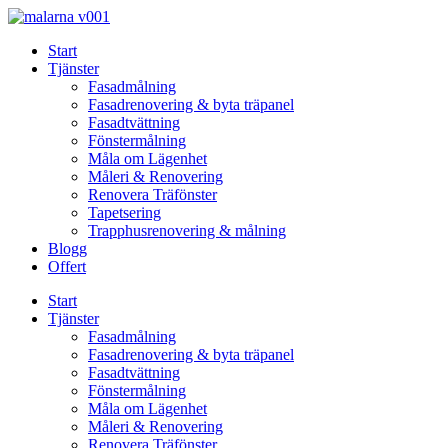
Skip
to
Start
content
Tjänster
Fasadmålning
Fasadrenovering & byta träpanel
Fasadtvättning
Fönstermålning
Måla om Lägenhet
Måleri & Renovering
Renovera Träfönster
Tapetsering
Trapphusrenovering & målning
Blogg
Offert
Start
Tjänster
Fasadmålning
Fasadrenovering & byta träpanel
Fasadtvättning
Fönstermålning
Måla om Lägenhet
Måleri & Renovering
Renovera Träfönster