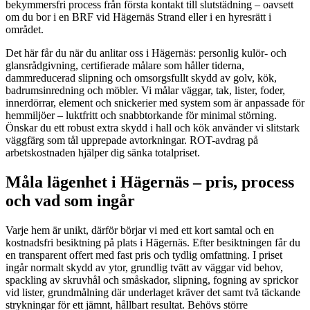
bekymmersfri process från första kontakt till slutstädning – oavsett
om du bor i en BRF vid Hägernäs Strand eller i en hyresrätt i
området.
Det här får du när du anlitar oss i Hägernäs: personlig kulör- och
glansrådgivning, certifierade målare som håller tiderna,
dammreducerad slipning och omsorgsfullt skydd av golv, kök,
badrumsinredning och möbler. Vi målar väggar, tak, lister, foder,
innerdörrar, element och snickerier med system som är anpassade för
hemmiljöer – luktfritt och snabbtorkande för minimal störning.
Önskar du ett robust extra skydd i hall och kök använder vi slitstark
väggfärg som tål upprepade avtorkningar. ROT-avdrag på
arbetskostnaden hjälper dig sänka totalpriset.
Måla lägenhet i Hägernäs – pris, process
och vad som ingår
Varje hem är unikt, därför börjar vi med ett kort samtal och en
kostnadsfri besiktning på plats i Hägernäs. Efter besiktningen får du
en transparent offert med fast pris och tydlig omfattning. I priset
ingår normalt skydd av ytor, grundlig tvätt av väggar vid behov,
spackling av skruvhål och småskador, slipning, fogning av sprickor
vid lister, grundmålning där underlaget kräver det samt två täckande
strykningar för ett jämnt, hållbart resultat. Behövs större