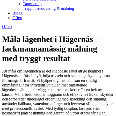
Tapetsering
Trapphusrenovering & målning
Blogg
Offert
Offert
Måla lägenhet i Hägernäs –
fackmannamässig målning
med tryggt resultat
Att måla om lägenheten är det snabbaste sättet att ge hemmet i
Hägernäs ett fräscht lyft, höja trivseln och samtidigt skydda ytorna
för många år framåt. Vi hjälper dig med allt från en smidig
ommålning inför inflytt/utflytt till en mer omfattande
lägenhetsmålning där väggar, tak och snickerier får en helt ny
känsla. Vår arbetsmetod är noggrann och effektiv: vi täcker, skyddar
och förbereder underlaget ordentligt med spackling och slipning,
använder hållbara, vattenburna färger och levererar släta, jämna ytor
med professionella avslut. Med tydlig tidsplan, fast pris efter
kostnadsfri platsbesiktning och garanti på utfört arbete får du en