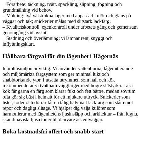
– Förarbete: täckning, tvätt, spackling, slipning, fogning och
grundmålning vid behov.
– Målning: två välstrukna lager med anpassad kulör och glans på
väggar och tak; snickerier målas med slitstark lackfärg.
– Kvalitetskontroll: egenkontroll under arbetets gång och gemensam
genomgång vid avslut.
– Städning och överlämning: vi lämnar rent, snyggt och
inflyttningsklart.
Hållbara färgval för din lägenhet i Hägernäs
Inomhusmiljön är viktig. Vi använder vattenburna, lågemitterande
och miljömärkta färgsystem som ger minimal lukt och
snabbtorkande ytor. I utsatta utrymmen som hall och kök
rekommenderar vi tvättbara väggfärger med högre slitstyrka. Tak i
kök får gärna en färg som klarar fukt och fett bättre, medan sovrum
ofta gör sig bäst i helmatt för ett mjukare uttryck. Snickerier som
lister, foder och dörrar får en tålig halvmatt lackfärg som står emot
repor och dagligt slitage. Vi hjälper dig välja kulörer som
harmonierar med lägenhetens ljusinsläpp och arkitektur – från lugna,
skandinaviskt ljusa toner till djärvare accentväggar.
Boka kostnadsfri offert och snabb start