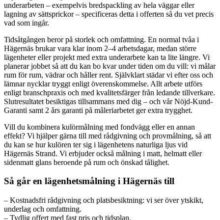
underarbeten – exempelvis bredspackling av hela väggar eller
lagning av sättsprickor – specificeras detta i offerten så du vet precis
vad som ingår.
Tidsåtgången beror på storlek och omfattning. En normal tvåa i
Hägernäs brukar vara klar inom 2–4 arbetsdagar, medan större
lägenheter eller projekt med extra underarbete kan ta lite längre. Vi
planerar jobbet så att du kan bo kvar under tiden om du vill: vi målar
rum för rum, vädrar och håller rent. Självklart städar vi efter oss och
lämnar nycklar tryggt enligt överenskommelse. Allt arbete utförs
enligt branschpraxis och med kvalitetsfärger från ledande tillverkare.
Slutresultatet besiktigas tillsammans med dig – och vår Nöjd-Kund-
Garanti samt 2 års garanti på måleriarbetet ger extra trygghet.
Vill du kombinera kulörmålning med fondvägg eller en annan
effekt? Vi hjälper gärna till med rådgivning och provmålning, så att
du kan se hur kulören ter sig i lägenhetens naturliga ljus vid
Hägernäs Strand. Vi erbjuder också målning i matt, helmatt eller
sidenmatt glans beroende på rum och önskad tålighet.
Så går en lägenhetsmålning i Hägernäs till
– Kostnadsfri rådgivning och platsbesiktning: vi ser över ytskikt,
underlag och omfattning.
– Tydlig offert med fast pris och tidsplan.