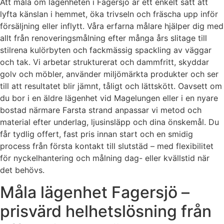
Att måla om lägenheten i Fagersjö är ett enkelt sätt att
lyfta känslan i hemmet, öka trivseln och fräscha upp inför
försäljning eller inflytt. Våra erfarna målare hjälper dig med
allt från renoveringsmålning efter många års slitage till
stilrena kulörbyten och fackmässig spackling av väggar
och tak. Vi arbetar strukturerat och dammfritt, skyddar
golv och möbler, använder miljömärkta produkter och ser
till att resultatet blir jämnt, tåligt och lättskött. Oavsett om
du bor i en äldre lägenhet vid Magelungen eller i en nyare
bostad närmare Farsta strand anpassar vi metod och
material efter underlag, ljusinsläpp och dina önskemål. Du
får tydlig offert, fast pris innan start och en smidig
process från första kontakt till slutstäd – med flexibilitet
för nyckelhantering och målning dag- eller kvällstid när
det behövs.
Måla lägenhet Fagersjö –
prisvärd helhetslösning från