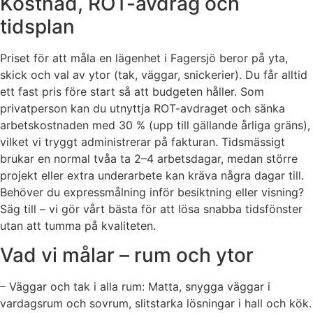
Kostnad, ROT-avdrag och
tidsplan
Priset för att måla en lägenhet i Fagersjö beror på yta,
skick och val av ytor (tak, väggar, snickerier). Du får alltid
ett fast pris före start så att budgeten håller. Som
privatperson kan du utnyttja ROT-avdraget och sänka
arbetskostnaden med 30 % (upp till gällande årliga gräns),
vilket vi tryggt administrerar på fakturan. Tidsmässigt
brukar en normal tvåa ta 2–4 arbetsdagar, medan större
projekt eller extra underarbete kan kräva några dagar till.
Behöver du expressmålning inför besiktning eller visning?
Säg till – vi gör vårt bästa för att lösa snabba tidsfönster
utan att tumma på kvaliteten.
Vad vi målar – rum och ytor
– Väggar och tak i alla rum: Matta, snygga väggar i
vardagsrum och sovrum, slitstarka lösningar i hall och kök.