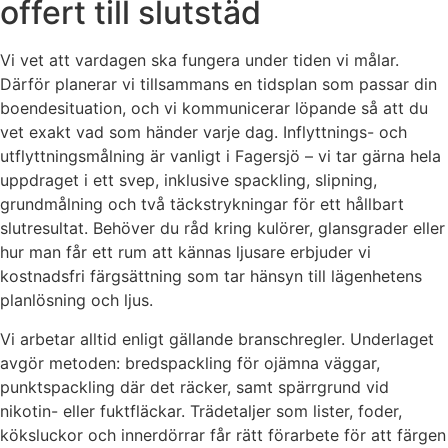
offert till slutstäd
Vi vet att vardagen ska fungera under tiden vi målar.
Därför planerar vi tillsammans en tidsplan som passar din
boendesituation, och vi kommunicerar löpande så att du
vet exakt vad som händer varje dag. Inflyttnings- och
utflyttningsmålning är vanligt i Fagersjö – vi tar gärna hela
uppdraget i ett svep, inklusive spackling, slipning,
grundmålning och två täckstrykningar för ett hållbart
slutresultat. Behöver du råd kring kulörer, glansgrader eller
hur man får ett rum att kännas ljusare erbjuder vi
kostnadsfri färgsättning som tar hänsyn till lägenhetens
planlösning och ljus.
Vi arbetar alltid enligt gällande branschregler. Underlaget
avgör metoden: bredspackling för ojämna väggar,
punktspackling där det räcker, samt spärrgrund vid
nikotin- eller fuktfläckar. Trädetaljer som lister, foder,
köksluckor och innerdörrar får rätt förarbete för att färgen