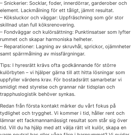
– Snickerier: Socklar, foder, innerdörrar, garderober och
element. Lackmålning för ett tåligt, jämnt resultat.
– Köksluckor och väggar: Uppfräschning som gör stor
skillnad utan full köksrenovering.
– Fondväggar och kulörsättning: Punktinsatser som lyfter
rummet och skapar harmoniska helheter.
– Reparationer: Lagning av skruvhål, sprickor, ojämnheter
samt spärrmålning av missfärgningar.
Tips: I hyresrätt krävs ofta godkännande för större
kulörbyten – vi hjälper gärna till att hitta lösningar som
uppfyller värdens krav. För bostadsrätt samarbetar vi
smidigt med styrelse och grannar när tidsplan och
trapphuslogistik behöver synkas.
Redan från första kontakt märker du vårt fokus på
tydlighet och trygghet. Vi kommer i tid, håller rent och
lämnar ett fackmannamässigt resultat som står sig över
tid. Vill du ha hjälp med att välja rätt vit kulör, skapa en
varm neutral bas eller våga färg i barnrummet? Vi guidar