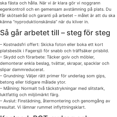
ska fästa och hålla. När vi är klara gör vi noggrann
egenkontroll och en gemensam avstämning på plats. Du
får skötselråd och garanti på arbetet – målet är att du ska
känna “nyproduktionskänsla” när du kliver in.
Så går arbetet till – steg för steg
– Kostnadsfri offert: Skicka foton eller boka ett kort
platsbesök i Fagersjö för snabb och träffsäker prisbild.
– Skydd och förarbete: Täcker golv och möbler,
demonterar enkla beslag, tvättar, skrapar, spacklar och
slipar dammreducerat.
– Grundning: Väljer rätt primer för underlag som gips,
betong eller tidigare målade ytor.
– Målning: Normalt två täckstrykningar med slitstark,
luktfattig och miljömärkt färg.
– Avslut: Finstädning, återmontering och genomgång av
resultat. Vi lämnar rummet inflyttningsklart.