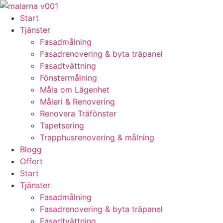
Skip
to
Start
content
Tjänster
Fasadmålning
Fasadrenovering & byta träpanel
Fasadtvättning
Fönstermålning
Måla om Lägenhet
Måleri & Renovering
Renovera Träfönster
Tapetsering
Trapphusrenovering & målning
Blogg
Offert
Start
Tjänster
Fasadmålning
Fasadrenovering & byta träpanel
Fasadtvättning