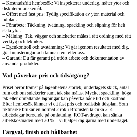
– Kostnadsfritt hembesök: Vi inspekterar underlag, mäter ytor och
diskuterar önskemål.
– Offert med fast pris: Tydlig specifikation av ytor, material och
tidplan.
– Förarbete: Täckning, tvättning, spackling och slipning för helt
släta ytor.
– Målning: Tak, väggar och snickerier målas i rätt ordning med rätt
verktyg och tekniker.
– Egenkontroll och avstämning: Vi går igenom resultatet med dig,
gör finjusteringar och lämnar rent efter oss.
– Garanti: Du får garanti på utfört arbete och dokumentation av
använda produkter.
Vad påverkar pris och tidsåtgång?
Priset beror främst på lägenhetens storlek, underlagets skick, antal
rum och om snickerier samt tak ska målas. Mycket spackling, höga
tak eller omfattande lagningar kan påverka både tid och kostnad.
Efter hembesök lämnar vi ett fast pris och realistisk tidsplan. Som
riktmärke brukar en normal 2 rok i Bromsten ta cirka 2–4
arbetsdagar beroende på omfattning. ROT-avdraget kan sänka
arbetskostnaden med 30 % – vi hjälper dig gärna med underlaget.
Färgval, finish och hållbarhet