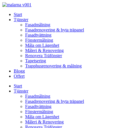
Skip
to
Start
content
Tjänster
Fasadmålning
Fasadrenovering & byta träpanel
Fasadtvättning
Fönstermålning
Måla om Lägenhet
Måleri & Renovering
Renovera Träfönster
Tapetsering
Trapphusrenovering & målning
Blogg
Offert
Start
Tjänster
Fasadmålning
Fasadrenovering & byta träpanel
Fasadtvättning
Fönstermålning
Måla om Lägenhet
Måleri & Renovering
Renovera Träfönster