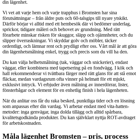
din lägenhet.
Vi vet att varje hem och varje trapphus i Bromsten har sina
förutsättningar – från äldre puts och 60-talsgips till nyare ytskikt.
Därför börjar vi alltid med ett hembesök där vi bedömer underlag,
sprickor, tidigare måleri och behovet av grundning. Med rätt
förarbete minskar risken för skuggor, släpp och ojämnheter, och du
slipper överraskningar. Vi skyddar golv och möbler, täcker
ordentligt, och lämnar rent och prydligt efter oss. Vårt mål är att göra
din lägenhetsmålning enkel, trygg och precis som du vill ha den.
Du kan välja helhetsmålning (tak, väggar och snickerier), endast
väggar, eller kombinera med tapetsering på en fondvägg. I kök och
hall rekommenderar vi tvättbara färger med rätt glans för att stå emot
fläckar, medan vardagsrum ofta vinner på helmatt för ett mjukt,
exklusivt intryck. Vi erbjuder även målning av innerdörrar, lister,
fönsterbågar och element för en enhetlig finish i hela lägenheten.
När du anlitar oss får du raka besked, punktliga tider och en lösning
som anpassas efter din vardag. Vi arbetar endast med vita-hatten-
metoder: inga genvägar, inga dolda tillägg och alltid spårbara,
kvalitetsgodkända produkter. Du kan självklart nyttja ROT-avdraget
för arbetskostnaden.
Måla lägenhet Bromsten – pris, process