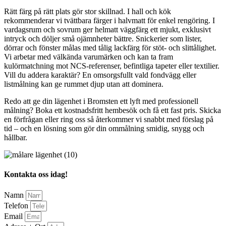
Rätt färg på rätt plats gör stor skillnad. I hall och kök
rekommenderar vi tvättbara färger i halvmatt för enkel rengöring. I
vardagsrum och sovrum ger helmatt väggfärg ett mjukt, exklusivt
intryck och döljer små ojämnheter bättre. Snickerier som lister,
dörrar och fönster målas med tålig lackfärg för stöt- och slittålighet.
Vi arbetar med välkända varumärken och kan ta fram
kulörmatchning mot NCS-referenser, befintliga tapeter eller textilier.
Vill du addera karaktär? En omsorgsfullt vald fondvägg eller
listmålning kan ge rummet djup utan att dominera.
Redo att ge din lägenhet i Bromsten ett lyft med professionell
målning? Boka ett kostnadsfritt hembesök och få ett fast pris. Skicka
en förfrågan eller ring oss så återkommer vi snabbt med förslag på
tid – och en lösning som gör din ommålning smidig, snygg och
hållbar.
Kontakta oss idag!
Namn
Telefon
Email