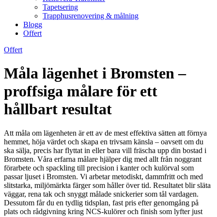
Tapetsering
Trapphusrenovering & målning
Blogg
Offert
Offert
Måla lägenhet i Bromsten –
proffsiga målare för ett
hållbart resultat
Att måla om lägenheten är ett av de mest effektiva sätten att förnya
hemmet, höja värdet och skapa en trivsam känsla – oavsett om du
ska sälja, precis har flyttat in eller bara vill fräscha upp din bostad i
Bromsten. Våra erfarna målare hjälper dig med allt från noggrant
förarbete och spackling till precision i kanter och kulörval som
passar ljuset i Bromsten. Vi arbetar metodiskt, dammfritt och med
slitstarka, miljömärkta färger som håller över tid. Resultatet blir släta
väggar, rena tak och snyggt målade snickerier som tål vardagen.
Dessutom får du en tydlig tidsplan, fast pris efter genomgång på
plats och rådgivning kring NCS-kulörer och finish som lyfter just