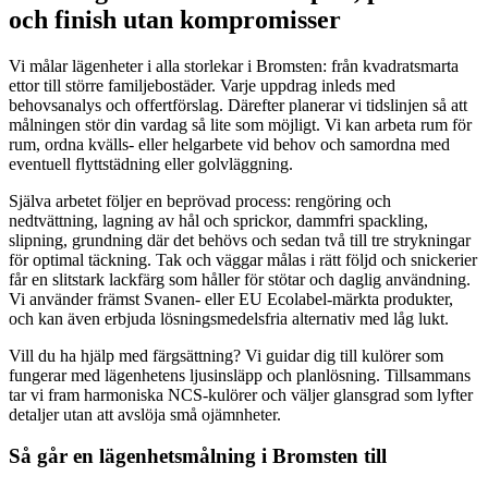
och finish utan kompromisser
Vi målar lägenheter i alla storlekar i Bromsten: från kvadratsmarta
ettor till större familjebostäder. Varje uppdrag inleds med
behovsanalys och offertförslag. Därefter planerar vi tidslinjen så att
målningen stör din vardag så lite som möjligt. Vi kan arbeta rum för
rum, ordna kvälls- eller helgarbete vid behov och samordna med
eventuell flyttstädning eller golvläggning.
Själva arbetet följer en beprövad process: rengöring och
nedtvättning, lagning av hål och sprickor, dammfri spackling,
slipning, grundning där det behövs och sedan två till tre strykningar
för optimal täckning. Tak och väggar målas i rätt följd och snickerier
får en slitstark lackfärg som håller för stötar och daglig användning.
Vi använder främst Svanen- eller EU Ecolabel-märkta produkter,
och kan även erbjuda lösningsmedelsfria alternativ med låg lukt.
Vill du ha hjälp med färgsättning? Vi guidar dig till kulörer som
fungerar med lägenhetens ljusinsläpp och planlösning. Tillsammans
tar vi fram harmoniska NCS-kulörer och väljer glansgrad som lyfter
detaljer utan att avslöja små ojämnheter.
Så går en lägenhetsmålning i Bromsten till