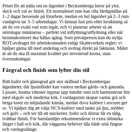
Priset för att måla om en lägenhet i Beckomberga beror på ytor,
skick och val av finish. Ett normalstort rum kan ofta färdigställas på
1–2 dagar beroende på förarbete, medan en hel lägenhet på 2–3 rum
vanligtvis tar 3–5 arbetsdagar. Vi lämnar fast pris efter besiktning så
att du vet exakt vad som ingår, och vi planerar arbetet så att
störningar minimeras – perfekt vid inflyttning/utflyttning eller när
hemmakontoret ska hållas igång. Som privatperson kan du nyttja
ROT-avdraget för arbetskostnaden enligt Skatteverkets regler; vi
hjälper gärna till med underlag och avdrag direkt på fakturan. Målet
är att du ska få maximal kvalitet per investerad krona, utan
överraskningar.
Färgval och finish som lyfter din stil
Rätt kulör och glansgrad gör stor skillnad i Beckombergas
lägenheter, där ljusinflödet kan variera mellan gårds- och gatusida.
Ljusare, brutna vittoner öppnar upp mindre rum och harmonierar fint
med ekgolv och moderna kök. I vardagsrum skapar varma grå och
beiga toner en inbjudande känsla, medan dova kulörer i sovrum ger
ro. Vi hjälper dig att välja NCS-kulörer med tanke på ljus, möbler
och golv – och ser till att snickerier, foder och dörrar får en tålig,
tvättbar finish. För barnfamiljer rekommenderar vi extra slitstarka
färger i hall och kök, där väggarna behöver tåla både små fingrar
och vardagsslitage.