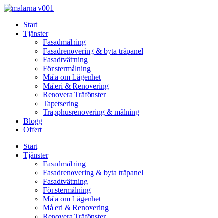
Skip
to
Start
content
Tjänster
Fasadmålning
Fasadrenovering & byta träpanel
Fasadtvättning
Fönstermålning
Måla om Lägenhet
Måleri & Renovering
Renovera Träfönster
Tapetsering
Trapphusrenovering & målning
Blogg
Offert
Start
Tjänster
Fasadmålning
Fasadrenovering & byta träpanel
Fasadtvättning
Fönstermålning
Måla om Lägenhet
Måleri & Renovering
Renovera Träfönster