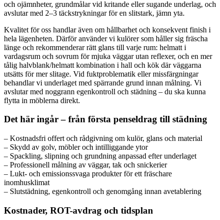
och ojämnheter, grundmålar vid kritande eller sugande underlag, och
avslutar med 2–3 täckstrykningar för en slitstark, jämn yta.
Kvalitet för oss handlar även om hållbarhet och konsekvent finish i
hela lägenheten. Därför använder vi kulörer som håller sig fräscha
länge och rekommenderar rätt glans till varje rum: helmatt i
vardagsrum och sovrum för mjuka väggar utan reflexer, och en mer
tålig halvblank/helmatt kombination i hall och kök där väggarna
utsätts för mer slitage. Vid fuktproblematik eller missfärgningar
behandlar vi underlaget med spärrande grund innan målning. Vi
avslutar med noggrann egenkontroll och städning – du ska kunna
flytta in möblerna direkt.
Det här ingår – från första penseldrag till städning
– Kostnadsfri offert och rådgivning om kulör, glans och material
– Skydd av golv, möbler och intilliggande ytor
– Spackling, slipning och grundning anpassad efter underlaget
– Professionell målning av väggar, tak och snickerier
– Lukt- och emissionssvaga produkter för ett fräschare
inomhusklimat
– Slutstädning, egenkontroll och genomgång innan avetablering
Kostnader, ROT-avdrag och tidsplan