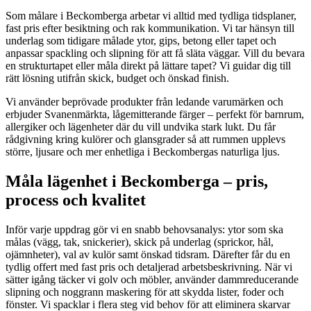
Som målare i Beckomberga arbetar vi alltid med tydliga tidsplaner,
fast pris efter besiktning och rak kommunikation. Vi tar hänsyn till
underlag som tidigare målade ytor, gips, betong eller tapet och
anpassar spackling och slipning för att få släta väggar. Vill du bevara
en strukturtapet eller måla direkt på lättare tapet? Vi guidar dig till
rätt lösning utifrån skick, budget och önskad finish.
Vi använder beprövade produkter från ledande varumärken och
erbjuder Svanenmärkta, lågemitterande färger – perfekt för barnrum,
allergiker och lägenheter där du vill undvika stark lukt. Du får
rådgivning kring kulörer och glansgrader så att rummen upplevs
större, ljusare och mer enhetliga i Beckombergas naturliga ljus.
Måla lägenhet i Beckomberga – pris,
process och kvalitet
Inför varje uppdrag gör vi en snabb behovsanalys: ytor som ska
målas (vägg, tak, snickerier), skick på underlag (sprickor, hål,
ojämnheter), val av kulör samt önskad tidsram. Därefter får du en
tydlig offert med fast pris och detaljerad arbetsbeskrivning. När vi
sätter igång täcker vi golv och möbler, använder dammreducerande
slipning och noggrann maskering för att skydda lister, foder och
fönster. Vi spacklar i flera steg vid behov för att eliminera skarvar