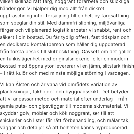
vilken skillnad rätt färg, noggrant förarbete och skickliga
händer gör. Vi hjälper dig med allt från diskret
uppfräschning inför försäljning till en helt ny färgsättning
som speglar din stil. Med dammfri slipning, miljövänliga
färger och välplanerad logistik arbetar vi snabbt, rent och
säkert i din bostad. Du får tydlig offert, fast tidsplan och
en dedikerad kontaktperson som håller dig uppdaterad
från första besök till slutbesiktning. Oavsett om det gäller
en funkislägenhet med originalsnickerier eller en modern
bostad med öppna ytor levererar vi en jämn, slitstark finish
– i rätt kulör och med minsta möjliga störning i vardagen.
Vi kan Ålsten och är vana vid områdets variation av
planlösningar, takhöjder och byggnadsskikt. Det betyder
att vi anpassar metod och material efter underlag – från
gamla puts- och gipsväggar till moderna skivmaterial. Vi
skyddar golv, möbler och kök noggrant, ser till att
snickerier och lister får rätt förbehandling, och målar tak,
väggar och detaljer så att helheten känns nyproducerad.