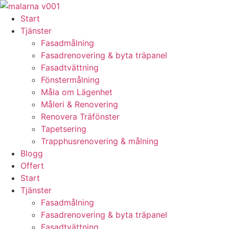
Skip
to
Start
content
Tjänster
Fasadmålning
Fasadrenovering & byta träpanel
Fasadtvättning
Fönstermålning
Måla om Lägenhet
Måleri & Renovering
Renovera Träfönster
Tapetsering
Trapphusrenovering & målning
Blogg
Offert
Start
Tjänster
Fasadmålning
Fasadrenovering & byta träpanel
Fasadtvättning