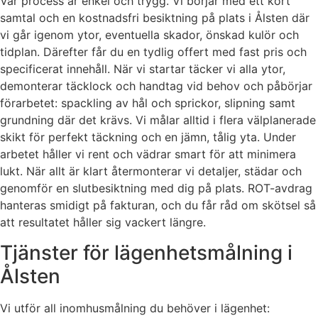
Vår process är enkel och trygg. Vi börjar med ett kort
samtal och en kostnadsfri besiktning på plats i Ålsten där
vi går igenom ytor, eventuella skador, önskad kulör och
tidplan. Därefter får du en tydlig offert med fast pris och
specificerat innehåll. När vi startar täcker vi alla ytor,
demonterar täcklock och handtag vid behov och påbörjar
förarbetet: spackling av hål och sprickor, slipning samt
grundning där det krävs. Vi målar alltid i flera välplanerade
skikt för perfekt täckning och en jämn, tålig yta. Under
arbetet håller vi rent och vädrar smart för att minimera
lukt. När allt är klart återmonterar vi detaljer, städar och
genomför en slutbesiktning med dig på plats. ROT-avdrag
hanteras smidigt på fakturan, och du får råd om skötsel så
att resultatet håller sig vackert längre.
Tjänster för lägenhetsmålning i
Ålsten
Vi utför all inomhusmålning du behöver i lägenhet: