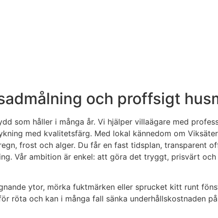
asadmålning och proffsigt husm
ydd som håller i många år. Vi hjälper villaägare med profess
strykning med kvalitetsfärg. Med lokal kännedom om Viksäte
regn, frost och alger. Du får en fast tidsplan, transparent
ning. Vår ambition är enkel: att göra det tryggt, prisvärt och 
nande ytor, mörka fuktmärken eller sprucket kitt runt fönste
för röta och kan i många fall sänka underhållskostnaden p