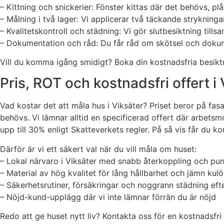
– Kittning och snickerier: Fönster kittas där det behövs, pl
– Målning i två lager: Vi applicerar två täckande strykninga
– Kvalitetskontroll och städning: Vi gör slutbesiktning till
– Dokumentation och råd: Du får råd om skötsel och dokume
Vill du komma igång smidigt? Boka din kostnadsfria besiktni
Pris, ROT och kostnadsfri offert i
Vad kostar det att måla hus i Viksäter? Priset beror på fas
behövs. Vi lämnar alltid en specificerad offert där arbet
upp till 30% enligt Skatteverkets regler. På så vis får du k
Därför är vi ett säkert val när du vill måla om huset:
– Lokal närvaro i Viksäter med snabb återkoppling och pun
– Material av hög kvalitet för lång hållbarhet och jämn kulö
– Säkerhetsrutiner, försäkringar och noggrann städning efte
– Nöjd-kund-upplägg där vi inte lämnar förrän du är nöjd
Redo att ge huset nytt liv? Kontakta oss för en kostnadsfri 