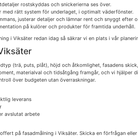
åtdetaljer rostskyddas och snickerierna ses över.
r med rätt system för underlaget, i optimalt väderfönster.
sammans, justerar detaljer och lämnar rent och snyggt efter o
ntation på kulörer och produkter för framtida underhåll.
ng i Viksäter redan idag så säkrar vi en plats i vår planeri
 Viksäter
adtyp (trä, puts, plåt), höjd och åtkomlighet, fasadens skic
smoment, materialval och tidsåtgång framgår, och vi hjälpe
ontroll över budgeten utan överraskningar.
ktlig leverans
r
r avslutat arbete
offert på fasadmålning i Viksäter. Skicka en förfrågan eller 