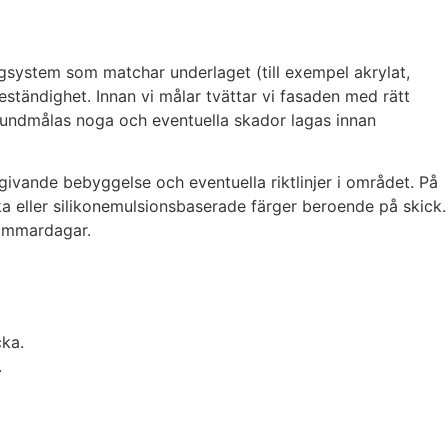
rgsystem som matchar underlaget (till exempel akrylat,
ständighet. Innan vi målar tvättar vi fasaden med rätt
grundmålas noga och eventuella skador lagas innan
mgivande bebyggelse och eventuella riktlinjer i området. På
a eller silikonemulsionsbaserade färger beroende på skick.
sommardagar.
cka.
.