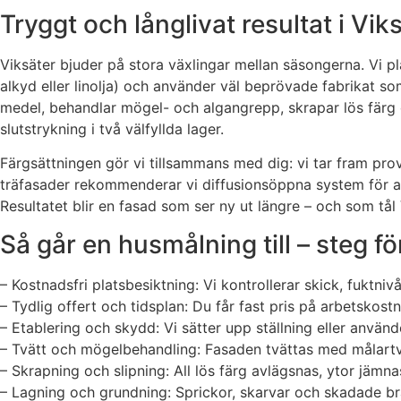
Tryggt och långlivat resultat i Vik
Viksäter bjuder på stora växlingar mellan säsongerna. Vi pl
alkyd eller linolja) och använder väl beprövade fabrikat so
medel, behandlar mögel- och algangrepp, skrapar lös färg o
slutstrykning i två välfyllda lager.
Färgsättningen gör vi tillsammans med dig: vi tar fram prov
träfasader rekommenderar vi diffusionsöppna system för at
Resultatet blir en fasad som ser ny ut längre – och som tå
Så går en husmålning till – steg fö
– Kostnadsfri platsbesiktning: Vi kontrollerar skick, fuktni
– Tydlig offert och tidsplan: Du får fast pris på arbetskost
– Etablering och skydd: Vi sätter upp ställning eller använd
– Tvätt och mögelbehandling: Fasaden tvättas med målartvä
– Skrapning och slipning: All lös färg avlägsnas, ytor jämnas
– Lagning och grundning: Sprickor, skarvar och skadade br