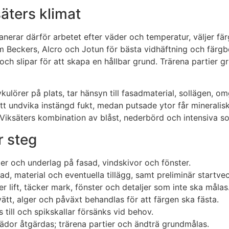
säters klimat
anerar därför arbetet efter väder och temperatur, väljer fä
m Beckers, Alcro och Jotun för bästa vidhäftning och färgbe
ch slipar för att skapa en hållbar grund. Trärena partier 
kulörer på plats, tar hänsyn till fasadmaterial, sollägen, o
t undvika instängd fukt, medan putsade ytor får mineralisk
l Viksäters kombination av blåst, nederbörd och intensiva 
r steg
våer och underlag på fasad, vindskivor och fönster.
nad, material och eventuella tillägg, samt preliminär startve
er lift, täcker mark, fönster och detaljer som inte ska målas
tt, alger och påväxt behandlas för att färgen ska fästa.
 till och spikskallar försänks vid behov.
ädor åtgärdas; trärena partier och ändträ grundmålas.