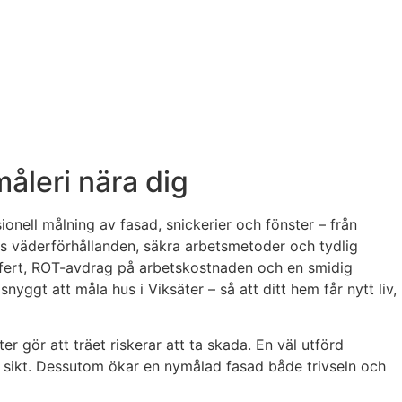
åleri nära dig
ionell målning av fasad, snickerier och fönster – från
rs väderförhållanden, säkra arbetsmetoder och tydlig
 offert, ROT-avdrag på arbetskostnaden och en smidig
snyggt att måla hus i Viksäter – så att ditt hem får nytt liv,
r gör att träet riskerar att ta skada. En väl utförd
å sikt. Dessutom ökar en nymålad fasad både trivseln och