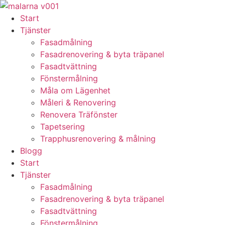
Skip
to
Start
content
Tjänster
Fasadmålning
Fasadrenovering & byta träpanel
Fasadtvättning
Fönstermålning
Måla om Lägenhet
Måleri & Renovering
Renovera Träfönster
Tapetsering
Trapphusrenovering & målning
Blogg
Start
Tjänster
Fasadmålning
Fasadrenovering & byta träpanel
Fasadtvättning
Fönstermålning