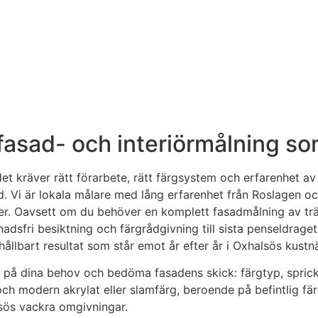
 fasad- och interiörmålning so
det kräver rätt förarbete, rätt färgsystem och erfarenhet a
d. Vi är lokala målare med lång erfarenhet från Roslagen o
mter. Oavsett om du behöver en komplett fasadmålning av trä
nadsfri besiktning och färgrådgivning till sista penseldraget
 hållbart resultat som står emot år efter år i Oxhalsös kustnä
sna på dina behov och bedöma fasadens skick: färgtyp, sprick
 och modern akrylat eller slamfärg, beroende på befintlig fä
sös vackra omgivningar.