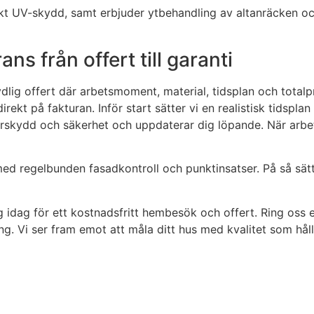
kt UV-skydd, samt erbjuder ytbehandling av altanräcken och
s från offert till garanti
tydlig offert där arbetsmoment, material, tidsplan och tota
rekt på fakturan. Inför start sätter vi en realistisk tidspla
äderskydd och säkerhet och uppdaterar dig löpande. När ar
r med regelbunden fasadkontroll och punktinsatser. På så sä
ig idag för ett kostnadsfritt hembesök och offert. Ring oss 
ng. Vi ser fram emot att måla ditt hus med kvalitet som håll