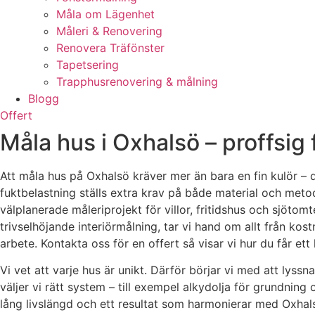
Måla om Lägenhet
Måleri & Renovering
Renovera Träfönster
Tapetsering
Trapphusrenovering & målning
Blogg
Offert
Måla hus i Oxhalsö – proffsig
Att måla hus på Oxhalsö kräver mer än bara en fin kulör – 
fuktbelastning ställs extra krav på både material och meto
välplanerade måleriprojekt för villor, fritidshus och sjöto
trivselhöjande interiörmålning, tar vi hand om allt från kost
arbete. Kontakta oss för en offert så visar vi hur du får ett
Vi vet att varje hus är unikt. Därför börjar vi med att lys
väljer vi rätt system – till exempel alkydolja för grundning
lång livslängd och ett resultat som harmonierar med Oxhal