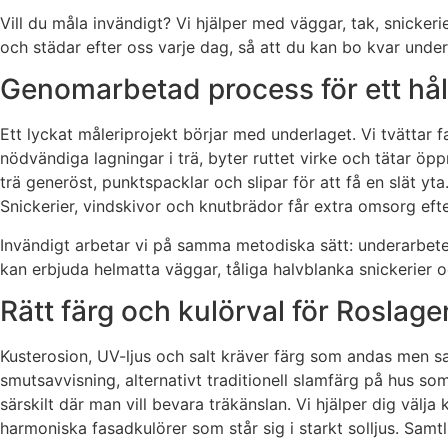
Vill du måla invändigt? Vi hjälper med väggar, tak, snicke
och städar efter oss varje dag, så att du kan bo kvar unde
Genomarbetad process för ett håll
Ett lyckat måleriprojekt börjar med underlaget. Vi tvättar
nödvändiga lagningar i trä, byter ruttet virke och tätar öp
trä generöst, punktspacklar och slipar för att få en slät yta
Snickerier, vindskivor och knutbrädor får extra omsorg efte
Invändigt arbetar vi på samma metodiska sätt: underarbete,
kan erbjuda helmatta väggar, tåliga halvblanka snickerier oc
Rätt färg och kulörval för Roslage
Kusterosion, UV-ljus och salt kräver färg som andas men sam
smutsavvisning, alternativt traditionell slamfärg på hus so
särskilt där man vill bevara träkänslan. Vi hjälper dig välja
harmoniska fasadkulörer som står sig i starkt solljus. S