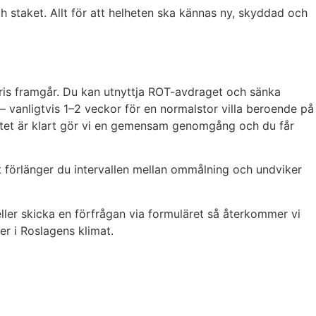
 staket. Allt för att helheten ska kännas ny, skyddad och
lpris framgår. Du kan utnyttja ROT-avdraget och sänka
n – vanligtvis 1–2 veckor för en normalstor villa beroende på
betet är klart gör vi en gemensam genomgång och du får
tt förlänger du intervallen mellan ommålning och undviker
eller skicka en förfrågan via formuläret så återkommer vi
er i Roslagens klimat.