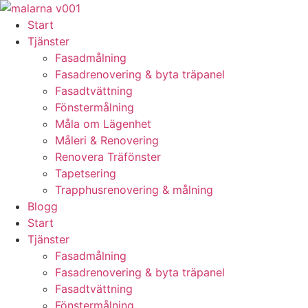
Skip
to
Start
content
Tjänster
Fasadmålning
Fasadrenovering & byta träpanel
Fasadtvättning
Fönstermålning
Måla om Lägenhet
Måleri & Renovering
Renovera Träfönster
Tapetsering
Trapphusrenovering & målning
Blogg
Start
Tjänster
Fasadmålning
Fasadrenovering & byta träpanel
Fasadtvättning
Fönstermålning