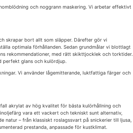
genomblödning och noggrann maskering. Vi arbetar effektivt
h skrapar bort allt som släpper. Därefter gör vi
ställa optimala förhållanden. Sedan grundmålar vi blottlagt
arens rekommendationer, med rätt skikttjocklek och torktider.
d perfekt glans och kulördjup.
ningar. Vi använder lågemitterande, luktfattiga färger och
ll akrylat av hög kvalitet för bästa kulörhållning och
oljefärg vara ett vackert och tekniskt sunt alternativ,
natur – från klassiskt roslagssvart på snickerier till ljusa,
umenterad prestanda, anpassade för kustklimat.