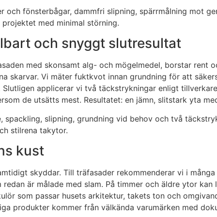
rier och fönsterbågar, dammfri slipning, spärrmålning mot 
r projektet med minimal störning.
bart och snyggt slutresultat
 fasaden med skonsamt alg- och mögelmedel, borstar rent oc
pna skarvar. Vi mäter fuktkvot innan grundning för att säker
. Slutligen applicerar vi två täckstrykningar enligt tillverk
rsom de utsätts mest. Resultatet: en jämn, slitstark yta me
 spackling, slipning, grundning vid behov och två täckstryk
h stilrena takytor.
ns kust
tidigt skyddar. Till träfasader rekommenderar vi i många fa
m redan är målade med slam. På timmer och äldre ytor kan lin
 kulör som passar husets arkitektur, takets ton och omgivande 
amtliga produkter kommer från välkända varumärken med dok