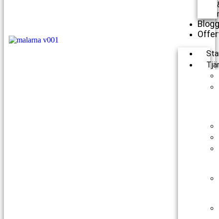
Blog
Offer
Sta
Tjä