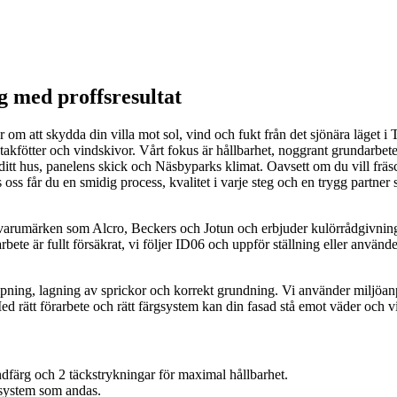
g med proffsresultat
om att skydda din villa mot sol, vind och fukt från det sjönära läget i
kfötter och vindskivor. Vårt fokus är hållbarhet, noggrant grundarbete oc
tt hus, panelens skick och Näsbyparks klimat. Oavsett om du vill fräscha
s oss får du en smidig process, kvalitet i varje steg och en trygg partner 
arumärken som Alcro, Beckers och Jotun och erbjuder kulörrådgivning m
te är fullt försäkrat, vi följer ID06 och uppför ställning eller använder 
, slipning, lagning av sprickor och korrekt grundning. Vi använder miljö
 rätt förarbete och rätt färgsystem kan din fasad stå emot väder och vi
undfärg och 2 täckstrykningar för maximal hållbarhet.
gsystem som andas.