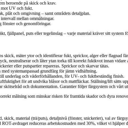
stem beroende på skick och krav.
s mot UV och fukt.
k, plåt och omgivning – samt områdets detaljplan.
e intervall mellan ommålningar.
ng fönster och genomföringar.
kt, fjällpanel, puts eller tegelinslag – varje material kräver sitt system 
kick, mäter ytor och identifierar fukt, sprickor, alger eller flagnad färg
k, neutraliserar och låter ytan torka till korrekt fuktkvot innan vidare 
kerier eller putspartier repareras. Sprickor och skarvar tätas.
den med systemanpassad grundfärg för jämn vidhäftning.
ll underlag och väderförhållanden, för UV- och fuktbeständig finish.
tfuktighet för att undvika blåsor och mattfläckar. Ställning/lift sätts up
ar skötselråd och dokumentation. Garantier följer färgsystem och vårt u
korrekt målning som minskar risken för framtida skador och dyra renove
kick, material (trä/puts), detaljnivå (fönster, snickerier), val av färgsy
Med ROT-avdraget reduceras arbetskostnaden med 30%, vilket vi hjälper dig