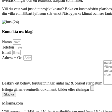
överraskningar och en realistisk tidsplan som håller.
Vill du veta vad just ditt projekt kostar? Boka ett kostnadsfritt platsb
din villa ett hållbart lyft som står emot Näsbyparks klimat och ser fan
Kontakta oss idag!
Namn
Telefon
Email
Adress + Ort
Beskriv ert behov, förutsättningar, antal m2 & önskat startdatum
Bifoga gärna eventuella dokument, bilder eller ritningar
Skicka
Målarna.com
Välkommen till Målarna! Vi är ett måleriföretag med över 15 år i bra