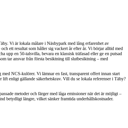
 Täby. Vi är lokala målare i Näsbypark med lång erfarenhet av
h ett resultat som håller sig vackert år efter år. Vi börjar alltid med
 upp en 50-talsvilla, bevara en klassisk träfasad eller ge en putsad
som tar ansvar från första besiktning till slutbesiktning – med
ed NCS-kulörer. Vi lämnar en fast, transparent offert innan start
lift enligt gällande säkerhetskrav. Vill du se lokala referenser i Täby?
anpassade metoder och färger med låga emissioner när det är möjligt –
nd betydligt längre, vilket sänker framtida underhållskostnader.