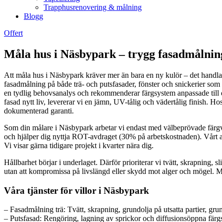
Trapphusrenovering & målning
Blogg
Offert
Måla hus i Näsbypark – trygg fasadmålnin
Att måla hus i Näsbypark kräver mer än bara en ny kulör – det handlar 
fasadmålning på både trä- och putsfasader, fönster och snickerier som ta
en tydlig behovsanalys och rekommenderar färgsystem anpassade till di
fasad nytt liv, levererar vi en jämn, UV-tålig och vädertålig finish. Ho
dokumenterad garanti.
Som din målare i Näsbypark arbetar vi endast med välbeprövade färgv
och hjälper dig nyttja ROT-avdraget (30% på arbetskostnaden). Vårt arbe
Vi visar gärna tidigare projekt i kvarter nära dig.
Hållbarhet börjar i underlaget. Därför prioriterar vi tvätt, skrapning
utan att kompromissa på livslängd eller skydd mot alger och mögel. Med
Våra tjänster för villor i Näsbypark
– Fasadmålning trä: Tvätt, skrapning, grundolja på utsatta partier, gr
– Putsfasad: Rengöring, lagning av sprickor och diffusionsöppna fär