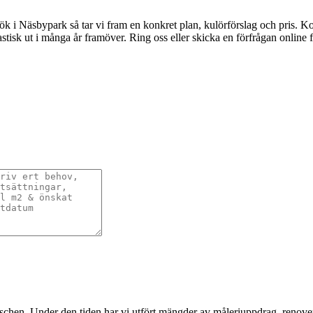
esök i Näsbypark så tar vi fram en konkret plan, kulörförslag och pris. Ko
tastisk ut i många år framöver. Ring oss eller skicka en förfrågan online
nschen. Under den tiden har vi utfört mängder av måleriuppdrag, renover