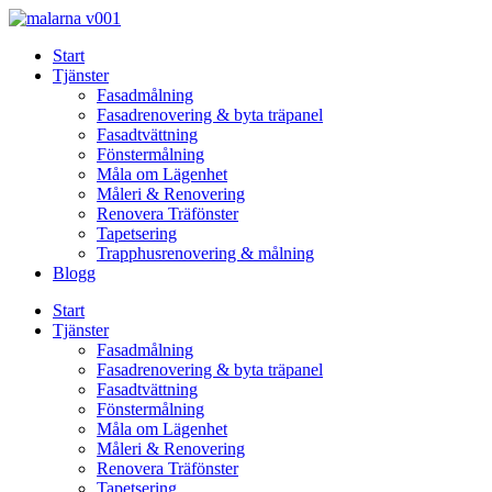
Skip
to
Start
content
Tjänster
Fasadmålning
Fasadrenovering & byta träpanel
Fasadtvättning
Fönstermålning
Måla om Lägenhet
Måleri & Renovering
Renovera Träfönster
Tapetsering
Trapphusrenovering & målning
Blogg
Start
Tjänster
Fasadmålning
Fasadrenovering & byta träpanel
Fasadtvättning
Fönstermålning
Måla om Lägenhet
Måleri & Renovering
Renovera Träfönster
Tapetsering