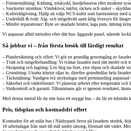
– Fönstermålning: Kittning, träskydd, linoljebaserat eller modernt sy
– Snickerier utomhus: Vindskivor, takfot, räcken och staket – skydda
– Kulörrådgivning: Hjälp att välja NCS-kulör som harmonierar med ta
– Underhåll & tvätt: Alg- och mögeltvätt samt årlig översyn för längr
– Mindre reparationer: Byte av skadade brädor, laga puts, tätning kri
Vi anpassar alltid metoden efter ditt hus: liggande panel, stående locklä
Så jobbar vi – från första besök till färdigt resultat
– Platsbesiktning och offert: Vi gör en grundlig genomgång av fasadens s
– Tvätt och mögelbehandling: Vi tvättar fasaden med rätt medel och tryc
– Skrapning och lagning: Lös färg tas bort, ytor slipas och skadade snic
– Grundning: Utsatta träytor oljas in, därefter grundmålas hela fasa
– Täckmålning: Vanligen två strykningar med premiumfärg anpassad ti
– Säkerhet och väderfönster: Vi planerar arbetet efter temperatur och luf
– Slutkontroll och garanti: Tillsammans går vi igenom resultatet, lämn
Med denna metod får du inte bara ett snyggt hus – du får en tekniskt 
Pris, tidsplan och kostnadsfri offert
Kostnaden för att måla hus i Näsbypark beror på fasadens storlek, höjd, s
10 arbetsdagar från start till mål under säsong, förutsatt rätt väder. 