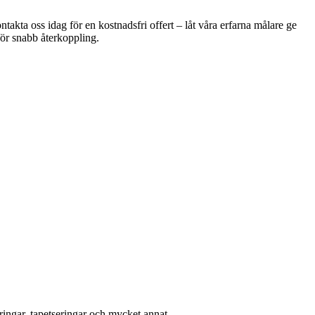
ntakta oss idag för en kostnadsfri offert – låt våra erfarna målare ge
 för snabb återkoppling.
ingar, tapetseringar och mycket annat.