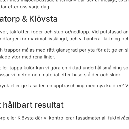
ädar efter oss varje dag.
datorp & Klövsta
ivor, takfötter, foder och stuprör/nedlopp. Vid putsfasad 
idfärger för maximal livslängd, och vi hanterar kittning oc
h trappor målas med rätt glansgrad per yta för att ge en sli
lade ytor med rena linjer.
ller tappa kulör kan vi göra en riktad underhållsmålning so
assar vi metod och material efter husets ålder och skick.
ttryck eller ge fasaden en uppfräschning med nya kulörer? V
t hållbart resultat
p eller Klövsta där vi kontrollerar fasadmaterial, fuktnivåe