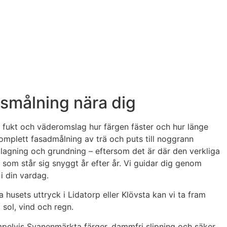
usmålning nära dig
, fukt och väderomslag hur färgen fäster och hur länge
omplett fasadmålning av trä och puts till noggrann
g, lagning och grundning – eftersom det är där den verkliga
 som står sig snyggt år efter år. Vi guidar dig genom
i din vardag.
husets uttryck i Lidatorp eller Klövsta kan vi ta fram
ol, vind och regn.
xempelvis Svanenmärkta färger, dammfri slipning och säker