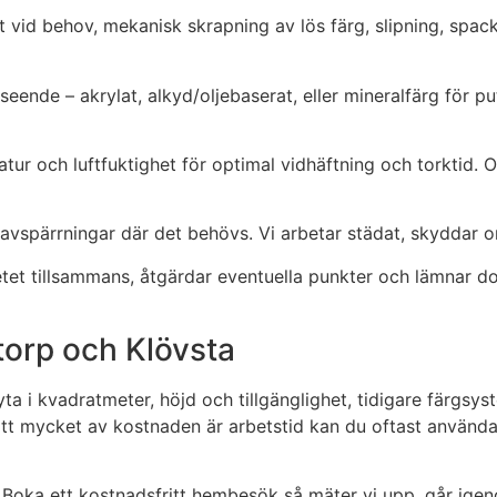
id behov, mekanisk skrapning av lös färg, slipning, spackl
seende – akrylat, alkyd/oljebaserat, eller mineralfärg för p
tur och luftfuktighet för optimal vidhäftning och torktid. 
avspärrningar där det behövs. Vi arbetar städat, skyddar om
rbetet tillsammans, åtgärdar eventuella punkter och lämnar d
atorp och Klövsta
 yta i kvadratmeter, höjd och tillgänglighet, tidigare färgsy
t att mycket av kostnaden är arbetstid kan du oftast anvä
ar? Boka ett kostnadsfritt hembesök så mäter vi upp, går ig