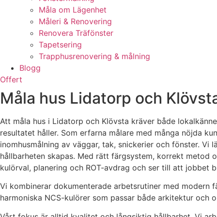
Måla om Lägenhet
Måleri & Renovering
Renovera Träfönster
Tapetsering
Trapphusrenovering & målning
Blogg
Offert
Måla hus Lidatorp och Klövst
Att måla hus i Lidatorp och Klövsta kräver både lokalkänne
resultatet håller. Som erfarna målare med många nöjda kun
inomhusmålning av väggar, tak, snickerier och fönster. Vi l
hållbarheten skapas. Med rätt färgsystem, korrekt metod oc
kulörval, planering och ROT-avdrag och ser till att jobbet b
Vi kombinerar dokumenterade arbetsrutiner med modern färgt
harmoniska NCS-kulörer som passar både arkitektur och o
Vårt fokus är alltid kvalitet och långsiktig hållbarhet. Vi