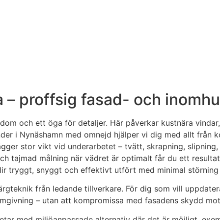
a – proffsig fasad- och inomh
dom och ett öga för detaljer. Här påverkar kustnära vindar
der i Nynäshamn med omnejd hjälper vi dig med allt från k
ägger stor vikt vid underarbetet – tvätt, skrapning, slipnin
h tajmad målning när vädret är optimalt får du ett resultat
lir tryggt, snyggt och effektivt utfört med minimal störning 
eknik från ledande tillverkare. För dig som vill uppdatera 
mgivning – utan att kompromissa med fasadens skydd mot s
 arbetar med miljöanpassade alternativ där det är möjligt, e