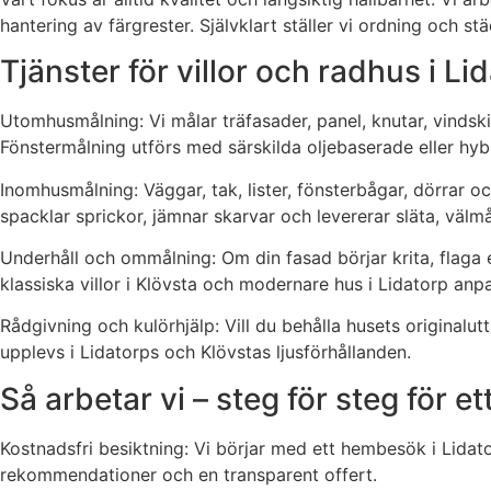
hantering av färgrester. Självklart ställer vi ordning och st
Tjänster för villor och radhus i Li
Utomhusmålning: Vi målar träfasader, panel, knutar, vindsk
Fönstermålning utförs med särskilda oljebaserade eller hybr
Inomhusmålning: Väggar, tak, lister, fönsterbågar, dörrar oc
spacklar sprickor, jämnar skarvar och levererar släta, välmå
Underhåll och ommålning: Om din fasad börjar krita, flaga e
klassiska villor i Klövsta och modernare hus i Lidatorp anp
Rådgivning och kulörhjälp: Vill du behålla husets originalu
upplevs i Lidatorps och Klövstas ljusförhållanden.
Så arbetar vi – steg för steg för et
Kostnadsfri besiktning: Vi börjar med ett hembesök i Lidator
rekommendationer och en transparent offert.