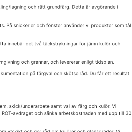
ing/lagning och rätt grundfärg. Detta är avgörande i
uts. På snickerier och fönster använder vi produkter som tål
Ofta innebär det två täckstrykningar för jämn kulör och
givning och grannar, och levererar enligt tidsplan.
okumentation på färgval och skötselråd. Du får ett resultat
stem, skick/underarbete samt val av färg och kulör. Vi
nda ROT-avdraget och sänka arbetskostnaden med upp till 30
enom ytskikt och ger råd om kulörer och glansgrader. Vi