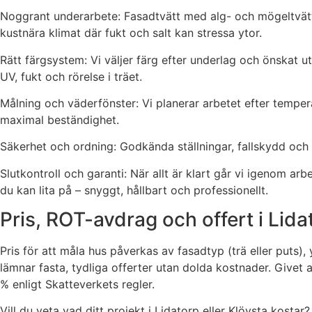
Noggrant underarbete: Fasadtvätt med alg- och mögeltvätt v
kustnära klimat där fukt och salt kan stressa ytor.
Rätt färgsystem: Vi väljer färg efter underlag och önskat ut
UV, fukt och rörelse i träet.
Målning och väderfönster: Vi planerar arbetet efter tempera
maximal beständighet.
Säkerhet och ordning: Godkända ställningar, fallskydd och 
Slutkontroll och garanti: När allt är klart går vi igenom a
du kan lita på – snyggt, hållbart och professionellt.
Pris, ROT-avdrag och offert i Lid
Pris för att måla hus påverkas av fasadtyp (trä eller puts),
lämnar fasta, tydliga offerter utan dolda kostnader. Give
% enligt Skatteverkets regler.
Vill du veta vad ditt projekt i Lidatorp eller Klövsta kost