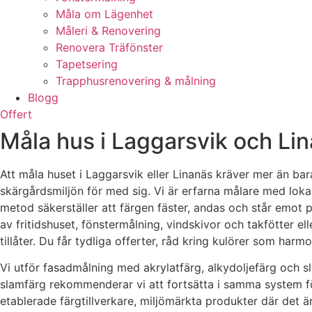
Måla om Lägenhet
Måleri & Renovering
Renovera Träfönster
Tapetsering
Trapphusrenovering & målning
Blogg
Offert
Måla hus i Laggarsvik och Lin
Att måla huset i Laggarsvik eller Linanäs kräver mer än ba
skärgårdsmiljön för med sig. Vi är erfarna målare med lokal
metod säkerställer att färgen fäster, andas och står emot p
av fritidshuset, fönstermålning, vindskivor och takfötter e
tillåter. Du får tydliga offerter, råd kring kulörer som har
Vi utför fasadmålning med akrylatfärg, alkydoljefärg och s
slamfärg rekommenderar vi att fortsätta i samma system för
etablerade färgtillverkare, miljömärkta produkter där det är 