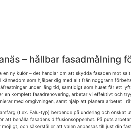
anäs – hållbar fasadmålning f
ra en ny kulör – det handlar om att skydda fasaden mot sal
 kännedom som hjälper dig med allt från noggrann förbehandl
åfrestningar under lång tid, samtidigt som huset får ett ly
ller en komplett fasadrenovering, arbetar vi effektivt och t
monierar med omgivningen, samt hjälp att planera arbetet i rä
lamfärg (t.ex. Falu-typ) beroende på underlag och önskat u
 att behålla fasadens diffusionsöppenhet. På puts arbetar 
möjligt, och säkerställer att valen anpassas till just din fa