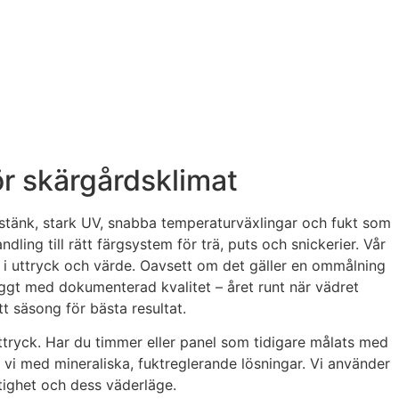
ör skärgårdsklimat
tstänk, stark UV, snabba temperaturväxlingar och fukt som
ing till rätt färgsystem för trä, puts och snickerier. Vår
ft i uttryck och värde. Oavsett om det gäller en ommålning
ryggt med dokumenterad kvalitet – året runt när vädret
tt säsong för bästa resultat.
ttryck. Har du timmer eller panel som tidigare målats med
vi med mineraliska, fuktreglerande lösningar. Vi använder
stighet och dess väderläge.