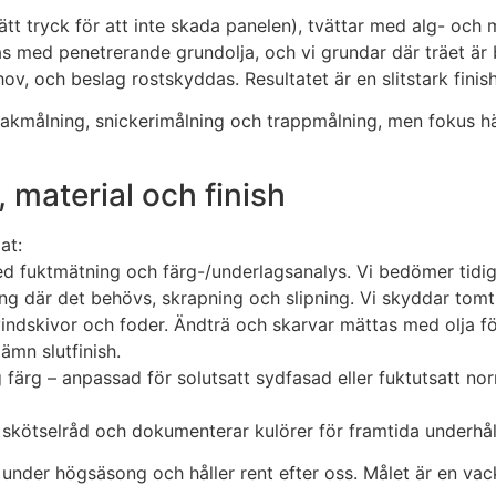
t tryck för att inte skada panelen), tvättar med alg- och m
s med penetrerande grundolja, och vi grundar där träet är bl
v, och beslag rostskyddas. Resultatet är en slitstark finis
 takmålning, snickerimålning och trappmålning, men fokus h
 material och finish
at:
med fuktmätning och färg-/underlagsanalys. Vi bedömer tidig
ing där det behövs, skrapning och slipning. Vi skyddar tom
vindskivor och foder. Ändträ och skarvar mättas med olja fö
ämn slutfinish.
rg – anpassad för solutsatt sydfasad eller fuktutsatt norrfa
 skötselråd och dokumenterar kulörer för framtida underhål
under högsäsong och håller rent efter oss. Målet är en vack