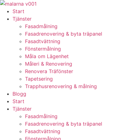
Skip
to
Start
content
Tjänster
Fasadmålning
Fasadrenovering & byta träpanel
Fasadtvättning
Fönstermålning
Måla om Lägenhet
Måleri & Renovering
Renovera Träfönster
Tapetsering
Trapphusrenovering & målning
Blogg
Start
Tjänster
Fasadmålning
Fasadrenovering & byta träpanel
Fasadtvättning
Fönstermålning