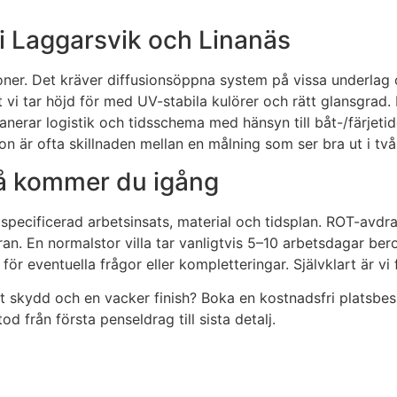
i Laggarsvik och Linanäs
tioner. Det kräver diffusionsöppna system på vissa underlag
 vi tar höjd för med UV-stabila kulörer och rätt glansgrad. 
anerar logistik och tidsschema med hänsyn till båt-/färjet
ion är ofta skillnaden mellan en målning som ser bra ut i tv
så kommer du igång
ed specificerad arbetsinsats, material och tidsplan. ROT-av
kturan. En normalstor villa tar vanligtvis 5–10 arbetsdagar b
t för eventuella frågor eller kompletteringar. Självklart är v
igt skydd och en vacker finish? Boka en kostnadsfri platsbes
d från första penseldrag till sista detalj.