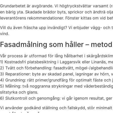
Grundarbetet är avgörande. Vi högtryckstvättar varsamt (rät
en bärig yta. Skadade brädor byts, sprickor och ändträ olja
leverantörens rekommendationer. Fönster kittas om vid beho
Vill du även fräscha upp invändigt? Vi erbjuder vägg- och
vind.
Fasadmålning som håller – metod,
Vår process är utformad för lång hållbarhet i skärgårdsklim
1) Kostnadsfri platsbesiktning i Laggarsvik eller Linanäs, 
2) Tvätt och förbehandling: fasadtvätt, mögel-/algbehandl
3) Reparationer: byte av skadad panel, lagningar av hörn, 
4) Grundning: rätt primer/grundfärg för optimalt fäste och j
5) Målning: två noggranna strykningar med väderbeständig fä
slitstyrka och glans.
6) Slutkontroll och genomgång: vi går igenom resultat, ger
Vi använder godkänd ställning och fallskydd, stör minimalt 