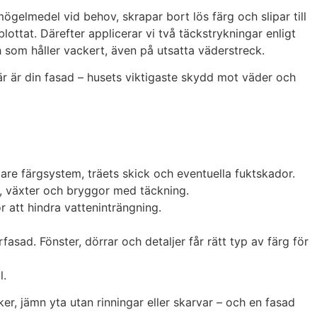
ögelmedel vid behov, skrapar bort lös färg och slipar till
ottat. Därefter applicerar vi två täckstrykningar enligt
h som håller vackert, även på utsatta väderstreck.
är är din fasad – husets viktigaste skydd mot väder och
are färgsystem, träets skick och eventuella fuktskador.
t, växter och bryggor med täckning.
r att hindra vatteninträngning.
sad. Fönster, dörrar och detaljer får rätt typ av färg för
l.
er, jämn yta utan rinningar eller skarvar – och en fasad