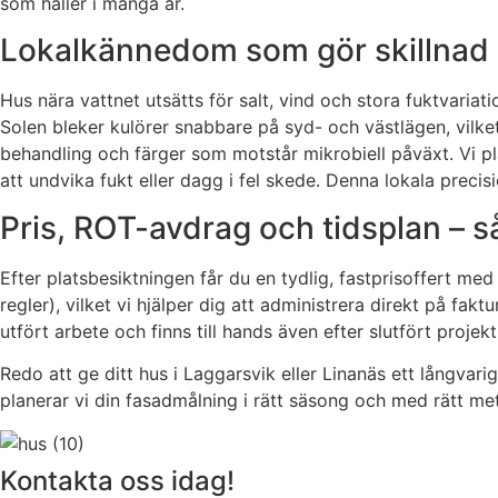
som håller i många år.
Lokalkännedom som gör skillnad 
Hus nära vattnet utsätts för salt, vind och stora fuktvaria
Solen bleker kulörer snabbare på syd- och västlägen, vilket
behandling och färger som motstår mikrobiell påväxt. Vi pl
att undvika fukt eller dagg i fel skede. Denna lokala precis
Pris, ROT-avdrag och tidsplan – 
Efter platsbesiktningen får du en tydlig, fastprisoffert m
regler), vilket vi hjälper dig att administrera direkt på fa
utfört arbete och finns till hands även efter slutfört projek
Redo att ge ditt hus i Laggarsvik eller Linanäs ett långvar
planerar vi din fasadmålning i rätt säsong och med rätt meto
Kontakta oss idag!