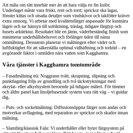
Att måla om rätt innebär mer än att bara välja en fin kulör.
Underlaget måste vara friskt, rent och torrt; sprickor ska lagas,
fönster kittas och utsatta detaljer som vindskivor och takfötter kräver
extra omsorg. Vi arbetar med kvalitetsfärger anpassade för kustnära
lägen och tar hänsyn till solriktning, träslag, tidigare färgtyp och
husets arkitektur. Resultatet blir en jämn, väderbeständig finish som
minimerar underhållsbehovet och förlänger tiden till nästa
ommålning. Dessutom planerar vi målningen efter väder och
luftfuktighet för att säkerställa optimal vidhäftning och torktid – en
avgörande faktor i områden nära vatten som Kagghamra.
Våra tjänster i Kagghamra tomtområde
– Fasadmålning trä: Noggrann tvätt, skrapning, slipning och
punktlagning följs av grundfärg och två täckstrykningar med
akrylat- eller alkydsystem beroende på tidigare måleri. För timmer
och äldre panel kan linoljebaserade system vara rätt väg – vi guidar
dig.
– Puts- och sockelmålning: Diffusionsöppna färger som andas och
motverkar avflagning, med reparation av sprickor och skador innan
målning.
– Slamfärg/klassisk Falu: Vi underhåller eller byter färgsystem på