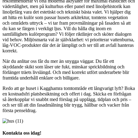
rekommenderar vi ofta moderna akrylater för maximal elasticitet och
vädertålighet, men på kulturhus eller panel med linoljehistorik kan
linoljefärg vara det estetiskt och tekniskt bästa valet. Vi hjälper dig
att hitta en kulör som passar husets arkitektur, tomtens vegetation
och områdets uttryck – vi tar fram provmålningar på fasaden så att
du kan se färgen i verkligt ljus. Vill du hålla dig inom en
samfällighets kulörprogram? Vi följer riktlinjer och sköter dialogen
vid behov. Miljösmarta val är självklarhet: vi prioriterar vattenburna,
låg-VOC-produkter där det är lämpligt och ser till att avfall hanteras
korrekt.
När du anlitar oss får du mer än snygga väggar. Du får ett
skyddande skikt som låser ute fukt, minskar sprickbildning och
förlänger träets livslängd. Och med korrekt utfört underarbete blir
framtida underhåll enklare och billigare.
Redo att ge huset i Kagghamra tomtområde ett långvarigt lyft? Boka
en kostnadsfri platsbesiktning och offert i dag. Skicka en förfrågan
så återkopplar vi snabbt med förslag på upplägg, tidplan och pris –
och ser till att din fasadmålning blir trygg, hållbar och vacker från
första penseldrag.
Kontakta oss idag!