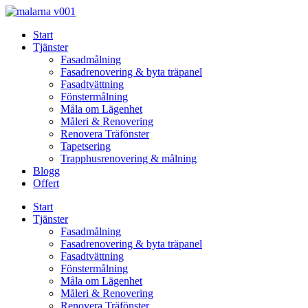
Skip
to
Start
content
Tjänster
Fasadmålning
Fasadrenovering & byta träpanel
Fasadtvättning
Fönstermålning
Måla om Lägenhet
Måleri & Renovering
Renovera Träfönster
Tapetsering
Trapphusrenovering & målning
Blogg
Offert
Start
Tjänster
Fasadmålning
Fasadrenovering & byta träpanel
Fasadtvättning
Fönstermålning
Måla om Lägenhet
Måleri & Renovering
Renovera Träfönster