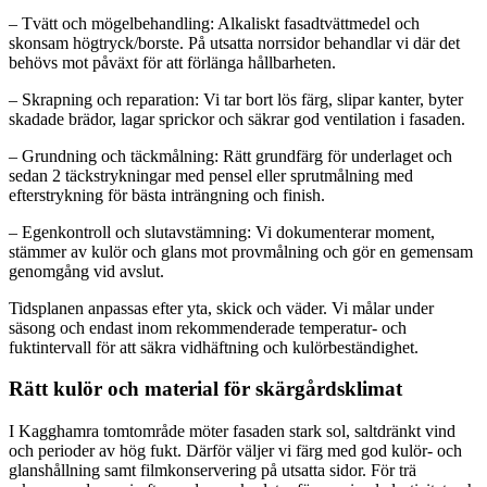
– Tvätt och mögelbehandling: Alkaliskt fasadtvättmedel och
skonsam högtryck/borste. På utsatta norrsidor behandlar vi där det
behövs mot påväxt för att förlänga hållbarheten.
– Skrapning och reparation: Vi tar bort lös färg, slipar kanter, byter
skadade brädor, lagar sprickor och säkrar god ventilation i fasaden.
– Grundning och täckmålning: Rätt grundfärg för underlaget och
sedan 2 täckstrykningar med pensel eller sprutmålning med
efterstrykning för bästa inträngning och finish.
– Egenkontroll och slutavstämning: Vi dokumenterar moment,
stämmer av kulör och glans mot provmålning och gör en gemensam
genomgång vid avslut.
Tidsplanen anpassas efter yta, skick och väder. Vi målar under
säsong och endast inom rekommenderade temperatur- och
fuktintervall för att säkra vidhäftning och kulörbeständighet.
Rätt kulör och material för skärgårdsklimat
I Kagghamra tomtområde möter fasaden stark sol, saltdränkt vind
och perioder av hög fukt. Därför väljer vi färg med god kulör- och
glanshållning samt filmkonservering på utsatta sidor. För trä