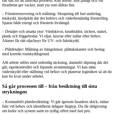
rätt sätt för att undvika problem. Rätt borste, tunt pålagt och väl
förarbetat ger vacker, matt yta som åldras fint.
– Fönsterrenovering och målning: Skrapning till fast underlag,
träskydd, linoljekitt där det behövs och väderbeständig fönsterfärg.
Sparar både energi och fönstrets livslängd.
– Detaljer och utsatta ytor: Vindskivor, knutbrädor, räcken, staket,
plank och friggebodar. Vi oljar, lasyrar eller målar efter behov.
Altaner får rätt olja/lasyr för UV- och fuktskydd.
– Plåtdetaljer: Målning av hängrännor, plåttakskanter och beslag
med korrekt rostskyddsgrund.
Allt arbete utförs med ordentlig täckning, dammfri slipning där det
går, egenkontroller och löpande avstämningar. Vi kan sätta
väderskydd eller ställning vid behov och planerar logistiken så att du
kan bo kvar under arbetet.
Så går processen till – från besiktning till sista
strykningen
– Kostnadsfri platsbesiktning: Vi går igenom fasadens skick, mätar
fukt vid behov och identifierar tidigare färgtyp. Du får rådgivning
om kulör och system samt en tydlig offert med fast pris.