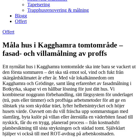
Tapetsering
Trapphusrenovering & målning
Blogg
Offert
Offert
Måla hus i Kagghamra tomtområde –
fasad- och villamålning av proffs
Ett nymålat hus i Kagghamra tomtområde ska inte bara se vackert ut
den första sommaren – det ska stå emot sol, vind och fukt från
skärgårdsklimatet år efter år. Med vår lokalkännedom om
Kagghamra och Grödinge, samt lång erfarenhet av fasadmålning i
Botkyrka, skapar vi en hållbar lösning för just ditt hus. Vi
kombinerar noggrann förbehandling, rätt färgsystem för underlaget
(trä, puts eller timmer) och proffsiga arbetsmetoder för att ge en
slitstark yta som skyddar träet, lyfter helhetsintrycket och höjer
husets värde. Oavsett om du vill fräscha upp sommarstugan med
slamfärg, byta kulör på villan eller återställa en väderbiten fasad till
nyskick, får du en trygg, planerad process – från kostnadsfri
platsbesiktning till sista strykningen och städad tomt. Självklart
hjälper vi också till med ROT-avdrag på arbetskostnaden.