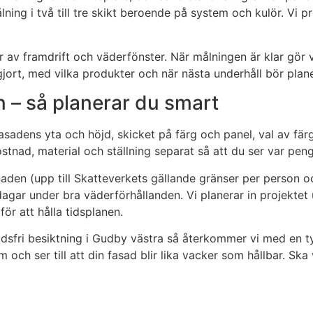
ålning i två till tre skikt beroende på system och kulör. Vi
 av framdrift och väderfönster. När målningen är klar gö
jort, med vilka produkter och när nästa underhåll bör planer
 – så planerar du smart
fasadens yta och höjd, skicket på färg och panel, val av fä
ostnad, material och ställning separat så att du ser var pen
 (upp till Skatteverkets gällande gränser per person och å
dagar under bra väderförhållanden. Vi planerar in projektet
ör att hålla tidsplanen.
nadsfri besiktning i Gudby västra så återkommer vi med en tyd
em och ser till att din fasad blir lika vacker som hållbar. Sk