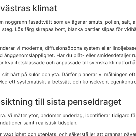
västras klimat
 en noggrann fasadtvätt som avlägsnar smuts, pollen, salt,
ta steg. Lös färg skrapas bort, blanka partier slipas för vi
nderar vi moderna, diffusionsöppna system eller linoljebase
d ånggenomsläpplighet. Har du plåt- eller smidesdetaljer r
r kvalitetsklassade och anpassade till svenska klimatförhå
slit hårt på kulör och yta. Därför planerar vi målningen e
Med ett systematiskt arbetssätt och konsekvent egenkontro
siktning till sista penseldraget
a. Vi mäter ytor, bedömer underlag, identifierar tidigare fä
dationer samt realistisk tidsplan.
r växtlighet och uteplats, och säkerställer att grannar påver