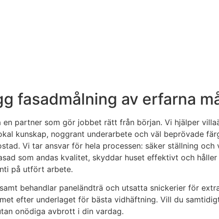
gg fasadmålning av erfarna må
 en partner som gör jobbet rätt från början. Vi hjälper vil
lokal kunskap, noggrant underarbete och väl beprövade färg
ostad. Vi tar ansvar för hela processen: säker ställning och
 fasad som andas kvalitet, skyddar huset effektivt och hålle
ti på utfört arbete.
r, samt behandlar paneländträ och utsatta snickerier för ext
stemet efter underlaget för bästa vidhäftning. Vill du samti
 utan onödiga avbrott i din vardag.