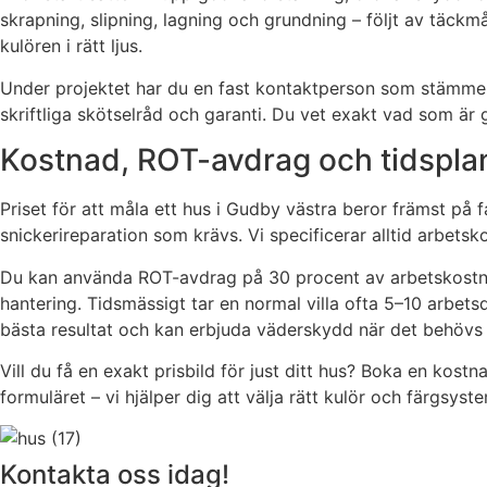
skrapning, slipning, lagning och grundning – följt av täckm
kulören i rätt ljus.
Under projektet har du en fast kontaktperson som stämmer
skriftliga skötselråd och garanti. Du vet exakt vad som är g
Kostnad, ROT-avdrag och tidsplan
Priset för att måla ett hus i Gudby västra beror främst på 
snickerireparation som krävs. Vi specificerar alltid arbetsk
Du kan använda ROT-avdrag på 30 procent av arbetskostnaden
hantering. Tidsmässigt tar en normal villa ofta 5–10 arbets
bästa resultat och kan erbjuda väderskydd när det behövs f
Vill du få en exakt prisbild för just ditt hus? Boka en kost
formuläret – vi hjälper dig att välja rätt kulör och färgsyst
Kontakta oss idag!