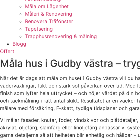
Måla om Lägenhet
Måleri & Renovering
Renovera Träfönster
Tapetsering
Trapphusrenovering & målning
Blogg
Offert
Måla hus i Gudby västra – try
När det är dags att måla om huset i Gudby västra vill du ha
väderväxlingar, fukt och stark sol påverkan över tid. Med 
finish som lyfter hela uttrycket – och höjer värdet på din b
och täckmålning i rätt antal skikt. Resultatet är en vacker
målare med försäkring, F-skatt, tydliga tidsplaner och garan
Vi målar fasader, knutar, foder, vindskivor och plåtdetalje
akrylat, oljefärg, slamfärg eller linoljefärg anpassar vi sy
gärna detaljerna så att helheten blir enhetlig och hållbar –