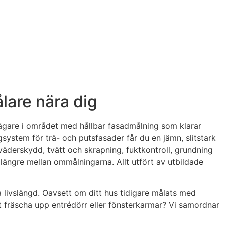
lare nära dig
laägare i området med hållbar fasadmålning som klarar
system för trä- och putsfasader får du en jämn, slitstark
 väderskydd, tvätt och skrapning, fuktkontroll, grundning
r längre mellan ommålningarna. Allt utfört av utbildade
ra livslängd. Oavsett om ditt hus tidigare målats med
digt fräscha upp entrédörr eller fönsterkarmar? Vi samordnar