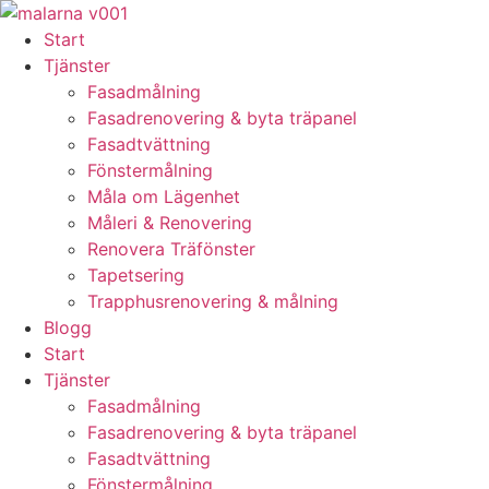
Skip
to
Start
content
Tjänster
Fasadmålning
Fasadrenovering & byta träpanel
Fasadtvättning
Fönstermålning
Måla om Lägenhet
Måleri & Renovering
Renovera Träfönster
Tapetsering
Trapphusrenovering & målning
Blogg
Start
Tjänster
Fasadmålning
Fasadrenovering & byta träpanel
Fasadtvättning
Fönstermålning