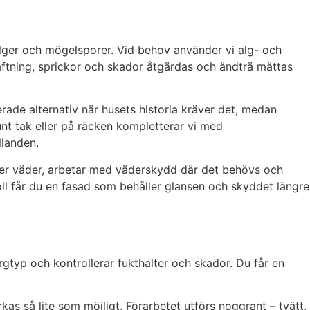
 alger och mögelsporer. Vid behov använder vi alg- och
dhäftning, sprickor och skador åtgärdas och ändträ mättas
rade alternativ när husets historia kräver det, medan
unt tak eller på räcken kompletterar vi med
llanden.
fter väder, arbetar med väderskydd där det behövs och
ll får du en fasad som behåller glansen och skyddet längre
rgtyp och kontrollerar fukthalter och skador. Du får en
kas så lite som möjligt. Förarbetet utförs noggrant – tvätt,