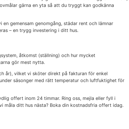
 provmålar gärna en yta så att du tryggt kan godkänna
r vi en gemensam genomgång, städar rent och lämnar
as – en trygg investering i ditt hus.
rgsystem, åtkomst (ställning) och hur mycket
garna gör mest nytta.
r), vilket vi sköter direkt på fakturan för enkel
 under säsonger med rätt temperatur och luftfuktighet för
lig offert inom 24 timmar. Ring oss, mejla eller fyll i
a vi måla ditt hus nästa? Boka din kostnadsfria offert idag.