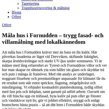
Tapetsering
Trapphusrenovering & målning
Blogg
Offert
Offert
Måla hus i Fornudden – trygg fasad- och
villamålning med lokalkännedom
Att måla hus i Fornudden kräver mer än bara en fin kulör. Här
påverkas fasaderna av läget vid Drevviken, skiftande fuktighet,
skarpa årstidsväxlingar och starkt UV-ljus under sommaren. Vi är
målare med lång erfarenhet av Tyresö och Fornuddens villor och vet
hur man skapar en slitstark yta som håller sin glans och skyddar trä
och puts i många år framöver. Med rätt analys av underlaget,
noggrant förarbete och premiumfärger anpassade för klimatet får du
ett resultat som står emot sprickor, flagning, mögelpåväxt och
missfärgning. Vi erbjuder kostnadsfri platsbesiktning, tydlig offert
med fast pris och tidsplan, samt garanti på utfört arbete. Oavsett om
du vill fräscha upp en träfasad, byta kulör på puts eller ge fönster
och vindskivor nytt liv, gör vi jobbet effektivt, snyggt och enligt
branschens bästa praxis – så att ditt hem i Fornudden både skyddas