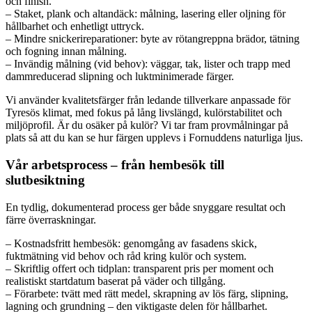
och finish.
– Staket, plank och altandäck: målning, lasering eller oljning för
hållbarhet och enhetligt uttryck.
– Mindre snickerireparationer: byte av rötangreppna brädor, tätning
och fogning innan målning.
– Invändig målning (vid behov): väggar, tak, lister och trapp med
dammreducerad slipning och luktminimerade färger.
Vi använder kvalitetsfärger från ledande tillverkare anpassade för
Tyresös klimat, med fokus på lång livslängd, kulörstabilitet och
miljöprofil. Är du osäker på kulör? Vi tar fram provmålningar på
plats så att du kan se hur färgen upplevs i Fornuddens naturliga ljus.
Vår arbetsprocess – från hembesök till
slutbesiktning
En tydlig, dokumenterad process ger både snyggare resultat och
färre överraskningar.
– Kostnadsfritt hembesök: genomgång av fasadens skick,
fuktmätning vid behov och råd kring kulör och system.
– Skriftlig offert och tidplan: transparent pris per moment och
realistiskt startdatum baserat på väder och tillgång.
– Förarbete: tvätt med rätt medel, skrapning av lös färg, slipning,
lagning och grundning – den viktigaste delen för hållbarhet.