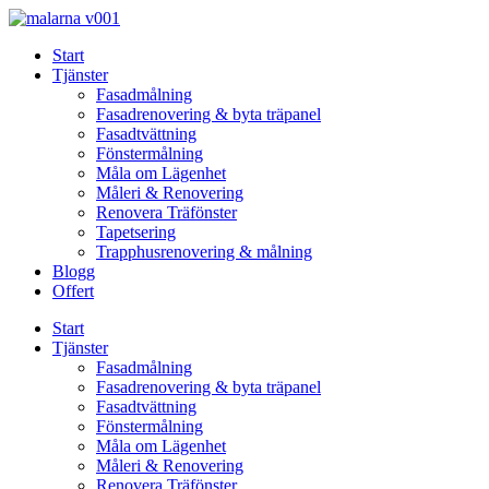
Skip
to
Start
content
Tjänster
Fasadmålning
Fasadrenovering & byta träpanel
Fasadtvättning
Fönstermålning
Måla om Lägenhet
Måleri & Renovering
Renovera Träfönster
Tapetsering
Trapphusrenovering & målning
Blogg
Offert
Start
Tjänster
Fasadmålning
Fasadrenovering & byta träpanel
Fasadtvättning
Fönstermålning
Måla om Lägenhet
Måleri & Renovering
Renovera Träfönster