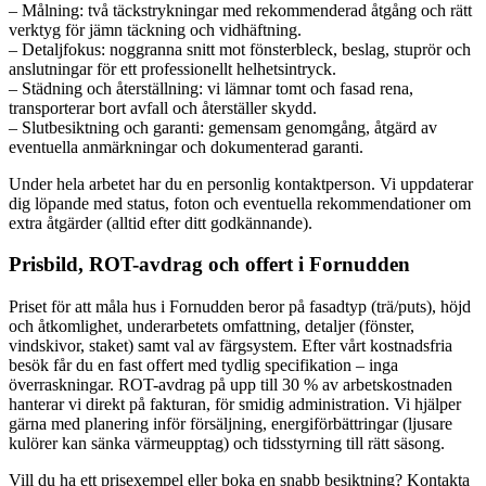
– Målning: två täckstrykningar med rekommenderad åtgång och rätt
verktyg för jämn täckning och vidhäftning.
– Detaljfokus: noggranna snitt mot fönsterbleck, beslag, stuprör och
anslutningar för ett professionellt helhetsintryck.
– Städning och återställning: vi lämnar tomt och fasad rena,
transporterar bort avfall och återställer skydd.
– Slutbesiktning och garanti: gemensam genomgång, åtgärd av
eventuella anmärkningar och dokumenterad garanti.
Under hela arbetet har du en personlig kontaktperson. Vi uppdaterar
dig löpande med status, foton och eventuella rekommendationer om
extra åtgärder (alltid efter ditt godkännande).
Prisbild, ROT-avdrag och offert i Fornudden
Priset för att måla hus i Fornudden beror på fasadtyp (trä/puts), höjd
och åtkomlighet, underarbetets omfattning, detaljer (fönster,
vindskivor, staket) samt val av färgsystem. Efter vårt kostnadsfria
besök får du en fast offert med tydlig specifikation – inga
överraskningar. ROT-avdrag på upp till 30 % av arbetskostnaden
hanterar vi direkt på fakturan, för smidig administration. Vi hjälper
gärna med planering inför försäljning, energiförbättringar (ljusare
kulörer kan sänka värmeupptag) och tidsstyrning till rätt säsong.
Vill du ha ett prisexempel eller boka en snabb besiktning? Kontakta