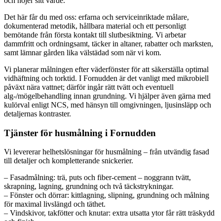
och höjer sitt värde.
Det här får du med oss: erfarna och serviceinriktade målare,
dokumenterad metodik, hållbara material och ett personligt
bemötande från första kontakt till slutbesiktning. Vi arbetar
dammfritt och ordningsamt, täcker in altaner, rabatter och marksten,
samt lämnar gården lika välstädad som när vi kom.
Vi planerar målningen efter väderfönster för att säkerställa optimal
vidhäftning och torktid. I Fornudden är det vanligt med mikrobiell
påväxt nära vattnet; därför ingår rätt tvätt och eventuell
alg-/mögelbehandling innan grundning. Vi hjälper även gärna med
kulörval enligt NCS, med hänsyn till omgivningen, ljusinsläpp och
detaljernas kontraster.
Tjänster för husmålning i Fornudden
Vi levererar helhetslösningar för husmålning – från utvändig fasad
till detaljer och kompletterande snickerier.
– Fasadmålning: trä, puts och fiber-cement – noggrann tvätt,
skrapning, lagning, grundning och två täckstrykningar.
– Fönster och dörrar: kittlagning, slipning, grundning och målning
för maximal livslängd och täthet.
– Vindskivor, takfötter och knutar: extra utsatta ytor får rätt träskydd