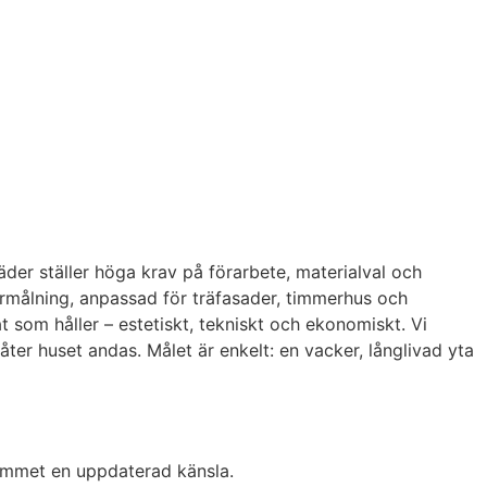
der ställer höga krav på förarbete, materialval och
iörmålning, anpassad för träfasader, timmerhus och
at som håller – estetiskt, tekniskt och ekonomiskt. Vi
er huset andas. Målet är enkelt: en vacker, långlivad yta
 hemmet en uppdaterad känsla.