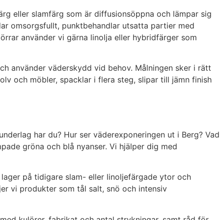
färg eller slamfärg som är diffusionsöppna och lämpar sig
ndar omsorgsfullt, punktbehandlar utsatta partier med
örrar använder vi gärna linolja eller hybridfärger som
och använder väderskydd vid behov. Målningen sker i rätt
 och möbler, spacklar i flera steg, slipar till jämn finish
t underlag har du? Hur ser väderexponeringen ut i Berg? Vad
ämpade gröna och blå nyanser. Vi hjälper dig med
 lager på tidigare slam- eller linoljefärgade ytor och
er vi produkter som tål salt, snö och intensiv
 med kulörer, fabrikat och antal strykningar, samt råd för