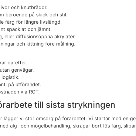
kivor och knutbrädor.
em beroende på skick och stil.
e färg för längre livslängd.
rant spacklat och jämnt.
g, eller diffusionsöppna akrylater.
tningar och kittning före målning.
ar därefter.
– utan genvägar.
logistik.
nti på utförandet.
kostnaden via ROT.
rarbete till sista strykningen
ör lägger vi stor omsorg på förarbetet. Vi startar med en 
med alg- och mögelbehandling, skrapar bort lös färg, slipar