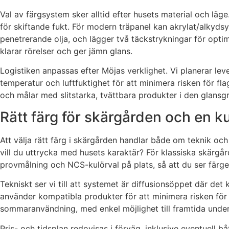
Val av färgsystem sker alltid efter husets material och läg
för skiftande fukt. För modern träpanel kan akrylat/alkydsy
penetrerande olja, och lägger två täckstrykningar för optim
klarar rörelser och ger jämn glans.
Logistiken anpassas efter Möjas verklighet. Vi planerar le
temperatur och luftfuktighet för att minimera risken för flag
och målar med slitstarka, tvättbara produkter i den glans
Rätt färg för skärgården och en k
Att välja rätt färg i skärgården handlar både om teknik oc
vill du uttrycka med husets karaktär? För klassiska skärgår
provmålning och NCS-kulörval på plats, så att du ser färgen 
Tekniskt ser vi till att systemet är diffusionsöppet där det 
använder kompatibla produkter för att minimera risken för m
sommaranvändning, med enkel möjlighet till framtida under
Pris- och tidsplan redovisas i förväg, inklusive eventuell b