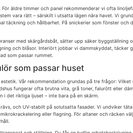
e. För äldre timmer och panel rekommenderar vi ofta linolje
stem vara rätt – särskilt i utsatta lägen nära havet. Vi gru
al täckning och hållbarhet. På snickerier som fönster och d
veranser med skärgårdsbåt, sätter upp säker byggställning 
ning och blåsor. Interiört jobbar vi dammskyddat, täcker golv
grad som passar rummet.
ulör som passar huset
h estetik. Vår rekommendation grundas på tre frågor: Vilke
dshus fungerar ofta brutna vita, grå toner, falurött eller d
i det riktiga ljuset – inte bara på en skärm.
krävs, och UV-stabilt på solutsatta fasader. Vi undviker täta
ikrokrackelering eller flagning. För altaner och räcken välj
håll.
åttransport och ställning. Du får en tydlig arbetsbeskrivning