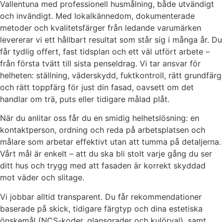
Vallentuna med professionell husmålning, både utvändigt
och invändigt. Med lokalkännedom, dokumenterade
metoder och kvalitetsfärger från ledande varumärken
levererar vi ett hållbart resultat som står sig i många år. Du
får tydlig offert, fast tidsplan och ett väl utfört arbete –
från första tvätt till sista penseldrag. Vi tar ansvar för
helheten: ställning, väderskydd, fuktkontroll, rätt grundfärg
och rätt toppfärg för just din fasad, oavsett om det
handlar om trä, puts eller tidigare målad plåt.
När du anlitar oss får du en smidig helhetslösning: en
kontaktperson, ordning och reda på arbetsplatsen och
målare som arbetar effektivt utan att tumma på detaljerna.
Vårt mål är enkelt – att du ska bli stolt varje gång du ser
ditt hus och trygg med att fasaden är korrekt skyddad
mot väder och slitage.
Vi jobbar alltid transparent. Du får rekommendationer
baserade på skick, tidigare färgtyp och dina estetiska
önskemål (NCS-koder, glansgrader och kulörval), samt