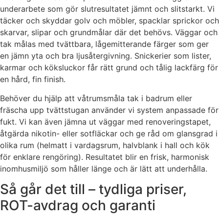
underarbete som gör slutresultatet jämnt och slitstarkt. Vi
täcker och skyddar golv och möbler, spacklar sprickor och
skarvar, slipar och grundmålar där det behövs. Väggar och
tak målas med tvättbara, lågemitterande färger som ger
en jämn yta och bra ljusåtergivning. Snickerier som lister,
karmar och köksluckor får rätt grund och tålig lackfärg för
en hård, fin finish.
Behöver du hjälp att våtrumsmåla tak i badrum eller
fräscha upp tvättstugan använder vi system anpassade för
fukt. Vi kan även jämna ut väggar med renoveringstapet,
åtgärda nikotin- eller sotfläckar och ge råd om glansgrad i
olika rum (helmatt i vardagsrum, halvblank i hall och kök
för enklare rengöring). Resultatet blir en frisk, harmonisk
inomhusmiljö som håller länge och är lätt att underhålla.
Så går det till – tydliga priser,
ROT-avdrag och garanti