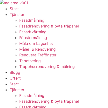
Skip
to
Start
content
Tjänster
Fasadmålning
Fasadrenovering & byta träpanel
Fasadtvättning
Fönstermålning
Måla om Lägenhet
Måleri & Renovering
Renovera Träfönster
Tapetsering
Trapphusrenovering & målning
Blogg
Offert
Start
Tjänster
Fasadmålning
Fasadrenovering & byta träpanel
Fasadtvättning