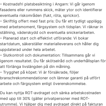
– Kostnadsfri platsbesiktning i Angarn: Vi går igenom
fasadens eller rummens skick, mäter ytor och identifierar
eventuella riskområden (fukt, röta, sprickor).
– Skriftlig offert med fast pris: Du får ett tydligt upplägg
med arbetsmoment, färgsystem och tidsplan. Vi räknar in
ställning, väderskydd och eventuella snickeriarbeten.
– Planerad start och effektivt utförande: Vi bokar
startdatum, säkerställer materialleverans och håller dig
uppdaterad under hela arbetet.
– Slutkontroll och dokumentation: Tillsammans går vi
igenom resultatet. Du får skötselråd och underhållsplan för
att förlänga livslängden på din målning.
– Trygghet på köpet: Vi är försäkrade, följer
branschrekommendationer och lämnar garanti på utfört
arbete och färgsystem enligt överenskommelse.
Du kan nyttja ROT-avdraget och sänka arbetskostnaden
med upp till 30% (gäller privatpersoner med ROT-
utrymme). Vi hjälper dig med avdraget direkt på fakturan