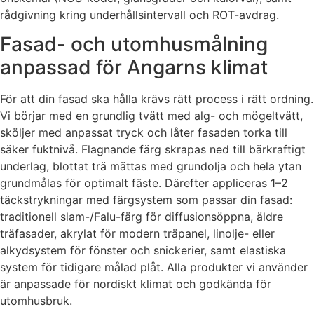
rådgivning kring underhållsintervall och ROT-avdrag.
Fasad- och utomhusmålning
anpassad för Angarns klimat
För att din fasad ska hålla krävs rätt process i rätt ordning.
Vi börjar med en grundlig tvätt med alg- och mögeltvätt,
sköljer med anpassat tryck och låter fasaden torka till
säker fuktnivå. Flagnande färg skrapas ned till bärkraftigt
underlag, blottat trä mättas med grundolja och hela ytan
grundmålas för optimalt fäste. Därefter appliceras 1–2
täckstrykningar med färgsystem som passar din fasad:
traditionell slam-/Falu-färg för diffusionsöppna, äldre
träfasader, akrylat för modern träpanel, linolje- eller
alkydsystem för fönster och snickerier, samt elastiska
system för tidigare målad plåt. Alla produkter vi använder
är anpassade för nordiskt klimat och godkända för
utomhusbruk.