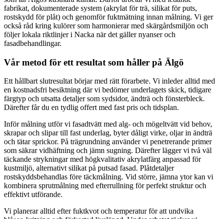
fabrikat, dokumenterade system (akrylat för trä, silikat för puts,
rostskydd för plåt) och genomför fuktmätning innan målning. Vi ger
också råd kring kulörer som harmonierar med skärgårdsmiljön och
följer lokala riktlinjer i Nacka när det gäller nyanser och
fasadbehandlingar.
Vår metod för ett resultat som håller på Älgö
Ett hållbart slutresultat börjar med rätt förarbete. Vi inleder alltid med
en kostnadsfri besiktning där vi bedömer underlagets skick, tidigare
färgtyp och utsatta detaljer som sydsidor, ändträ och fönsterbleck.
Därefter får du en tydlig offert med fast pris och tidsplan.
Inför målning utför vi fasadtvätt med alg- och mögeltvätt vid behov,
skrapar och slipar till fast underlag, byter dåligt virke, oljar in ändträ
och tätar sprickor. På trägrundning använder vi penetrerande primer
som säkrar vidhäftning och jämn sugning. Därefter lägger vi två väl
täckande strykningar med högkvalitativ akrylatfärg anpassad för
kustmiljö, alternativt silikat på putsad fasad. Plåtdetaljer
rostskyddsbehandlas före täckmålning. Vid större, jämna ytor kan vi
kombinera sprutmålning med efterrullning för perfekt struktur och
effektivt utförande.
Vi planerar alltid efter fuktkvot och temperatur för att undvika