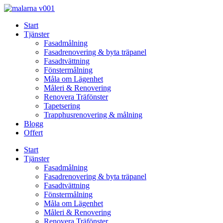
Skip
to
Start
content
Tjänster
Fasadmålning
Fasadrenovering & byta träpanel
Fasadtvättning
Fönstermålning
Måla om Lägenhet
Måleri & Renovering
Renovera Träfönster
Tapetsering
Trapphusrenovering & målning
Blogg
Offert
Start
Tjänster
Fasadmålning
Fasadrenovering & byta träpanel
Fasadtvättning
Fönstermålning
Måla om Lägenhet
Måleri & Renovering
Renovera Träfönster