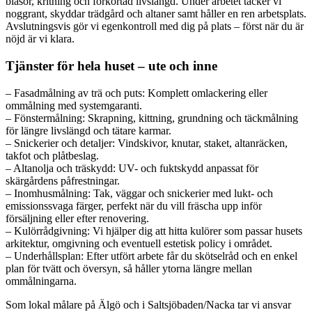
blåsor, kritning och förkortad livslängd. Under arbetet täcker vi
noggrant, skyddar trädgård och altaner samt håller en ren arbetsplats.
Avslutningsvis gör vi egenkontroll med dig på plats – först när du är
nöjd är vi klara.
Tjänster för hela huset – ute och inne
– Fasadmålning av trä och puts: Komplett omlackering eller
ommålning med systemgaranti.
– Fönstermålning: Skrapning, kittning, grundning och täckmålning
för längre livslängd och tätare karmar.
– Snickerier och detaljer: Vindskivor, knutar, staket, altanräcken,
takfot och plåtbeslag.
– Altanolja och träskydd: UV- och fuktskydd anpassat för
skärgårdens påfrestningar.
– Inomhusmålning: Tak, väggar och snickerier med lukt- och
emissionssvaga färger, perfekt när du vill fräscha upp inför
försäljning eller efter renovering.
– Kulörrådgivning: Vi hjälper dig att hitta kulörer som passar husets
arkitektur, omgivning och eventuell estetisk policy i området.
– Underhållsplan: Efter utfört arbete får du skötselråd och en enkel
plan för tvätt och översyn, så håller ytorna längre mellan
ommålningarna.
Som lokal målare på Älgö och i Saltsjöbaden/Nacka tar vi ansvar