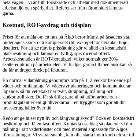
hela vägen – vi är fullt försäkrade och arbetar med dokumenterad
arbetsmiljö och spårbarhet. Referenser från närområdet lämnas
gärna.
Kostnad, ROT-avdrag och tidsplan
Priset för att måla om ett hus på Älgö beror främst på fasadens yta,
underlagets skick och komplexitet (till exempel fönsterantal, höjd,
detaljer). För att ge rättvis prissättning gör vi alltid en kostnadsfri
platsbesiktning och lämnar en tydlig, specificerad offert.
Arbetskostnaden är ROT-berättigad, vilket normalt ger 30%
skattereduktion på arbetsdelen. Vi hjälper gärna till med ansökan så
du får avdraget direkt på fakturan.
En normal villamålning genomförs ofta på 1–2 veckor beroende på
väder och omfattning. Vi väderstyr planeringen och kommunicerar
löpande, så du vet exakt när tvätt, skrapning, målning och
slutkontroll sker. Du får skriftlig garanti på utfört arbete och
produktgarantier enligt tillverkarna – en trygghet som gör att din
investering håller över tid.
Redo att ge huset nytt liv och långvarigt skydd? Boka en kostnadsfri
besiktning och få en fast offert. Kontakta oss idag så planerar vi din
målning i rätt väderfönster och med material anpassade för Älgös
förutsättningar. Vi svarar snabbt, kan ofta starta inom kort och ser till