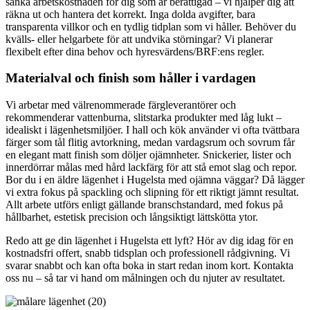
sänka arbetskostnaden för dig som är berättigad – vi hjälper dig att
räkna ut och hantera det korrekt. Inga dolda avgifter, bara
transparenta villkor och en tydlig tidplan som vi håller. Behöver du
kvälls- eller helgarbete för att undvika störningar? Vi planerar
flexibelt efter dina behov och hyresvärdens/BRF:ens regler.
Materialval och finish som håller i vardagen
Vi arbetar med välrenommerade färgleverantörer och
rekommenderar vattenburna, slitstarka produkter med låg lukt –
idealiskt i lägenhetsmiljöer. I hall och kök använder vi ofta tvättbara
färger som tål flitig avtorkning, medan vardagsrum och sovrum får
en elegant matt finish som döljer ojämnheter. Snickerier, lister och
innerdörrar målas med hård lackfärg för att stå emot slag och repor.
Bor du i en äldre lägenhet i Hugelsta med ojämna väggar? Då lägger
vi extra fokus på spackling och slipning för ett riktigt jämnt resultat.
Allt arbete utförs enligt gällande branschstandard, med fokus på
hållbarhet, estetisk precision och långsiktigt lättskötta ytor.
Redo att ge din lägenhet i Hugelsta ett lyft? Hör av dig idag för en
kostnadsfri offert, snabb tidsplan och professionell rådgivning. Vi
svarar snabbt och kan ofta boka in start redan inom kort. Kontakta
oss nu – så tar vi hand om målningen och du njuter av resultatet.