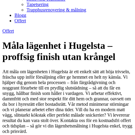
Tapetsering
Trapphusrenovering & målning
Blogg
Offert
Offert
Måla lägenhet i Hugelsta –
proffsig finish utan krångel
Att måla om lägenheten i Hugelsta är ett enkelt sätt att höja trivseln,
fräscha upp inför försäljning eller ge hemmet en helt ny känsla. Vi
hjälper dig genom hela processen – från färgrådgivning och
noggrant förarbete till en prydlig slutstädning – så att du får en
snygg, hållbar finish som håller i vardagen. Vi arbetar effektivt,
dammfritt och med stor respekt för ditt hem och grannar, oavsett om
du bor i hyresrätt eller bostadsrätt. Vår metod minimerar störningar
och vi planerar arbetet efter dina tider. Vill du ha en modern matt
vägg, slitstarkt kökstak eller perfekt målade snickerier? Vi levererar
resultat du kan vara stolt över. Kontakta oss för en kostnadsfri offert
och tidsplan – så gör vi din lägenhetsmålning i Hugelsta enkel, trygg
och prisvärd.