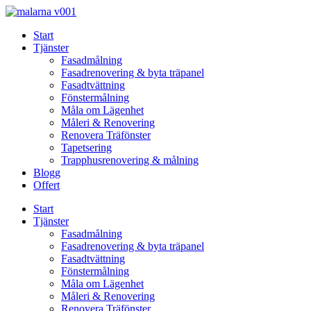
Skip
to
Start
content
Tjänster
Fasadmålning
Fasadrenovering & byta träpanel
Fasadtvättning
Fönstermålning
Måla om Lägenhet
Måleri & Renovering
Renovera Träfönster
Tapetsering
Trapphusrenovering & målning
Blogg
Offert
Start
Tjänster
Fasadmålning
Fasadrenovering & byta träpanel
Fasadtvättning
Fönstermålning
Måla om Lägenhet
Måleri & Renovering
Renovera Träfönster