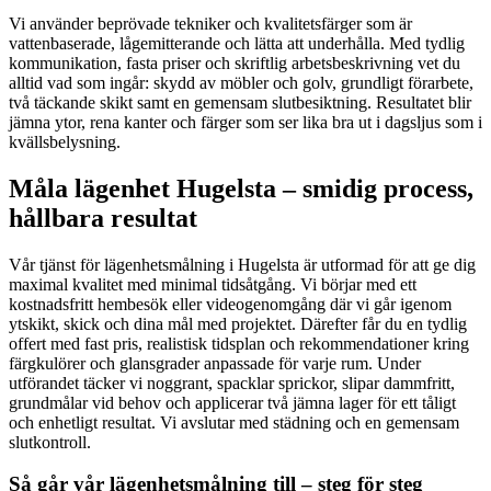
Vi använder beprövade tekniker och kvalitetsfärger som är
vattenbaserade, lågemitterande och lätta att underhålla. Med tydlig
kommunikation, fasta priser och skriftlig arbetsbeskrivning vet du
alltid vad som ingår: skydd av möbler och golv, grundligt förarbete,
två täckande skikt samt en gemensam slutbesiktning. Resultatet blir
jämna ytor, rena kanter och färger som ser lika bra ut i dagsljus som i
kvällsbelysning.
Måla lägenhet Hugelsta – smidig process,
hållbara resultat
Vår tjänst för lägenhetsmålning i Hugelsta är utformad för att ge dig
maximal kvalitet med minimal tidsåtgång. Vi börjar med ett
kostnadsfritt hembesök eller videogenomgång där vi går igenom
ytskikt, skick och dina mål med projektet. Därefter får du en tydlig
offert med fast pris, realistisk tidsplan och rekommendationer kring
färgkulörer och glansgrader anpassade för varje rum. Under
utförandet täcker vi noggrant, spacklar sprickor, slipar dammfritt,
grundmålar vid behov och applicerar två jämna lager för ett tåligt
och enhetligt resultat. Vi avslutar med städning och en gemensam
slutkontroll.
Så går vår lägenhetsmålning till – steg för steg