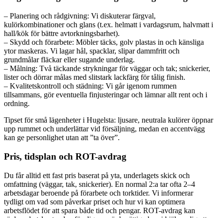
– Planering och rådgivning: Vi diskuterar färgval,
kulörkombinationer och glans (t.ex. helmatt i vardagsrum, halvmatt i
hall/kök för bättre avtorkningsbarhet).
– Skydd och förarbete: Möbler täcks, golv plastas in och känsliga
ytor maskeras. Vi lagar hål, spacklar, slipar dammfritt och
grundmålar fläckar eller sugande underlag.
– Målning: Två täckande strykningar för väggar och tak; snickerier,
lister och dörrar målas med slitstark lackfärg för tålig finish.
– Kvalitetskontroll och städning: Vi går igenom rummen
tillsammans, gör eventuella finjusteringar och lämnar allt rent och i
ordning.
Tipset för små lägenheter i Hugelsta: ljusare, neutrala kulörer öppnar
upp rummet och underlättar vid försäljning, medan en accentvägg
kan ge personlighet utan att ”ta över”.
Pris, tidsplan och ROT-avdrag
Du får alltid ett fast pris baserat på yta, underlagets skick och
omfattning (väggar, tak, snickerier). En normal 2:a tar ofta 2–4
arbetsdagar beroende på förarbete och torktider. Vi informerar
tydligt om vad som påverkar priset och hur vi kan optimera
arbetsflödet för att spara både tid och pengar. ROT-avdrag kan