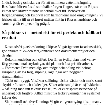
ändträ, beslag och skarvar för att minimera vatteninträngning.
Resultatet blir en fasad som håller färgen längre, står emot Ripsas
klimat och kräver mindre underhåll över tid. Behöver du
färgrådgivning och kulörval som harmonierar med omgivningen? Vi
hjälper gärna till så att huset smälter fint in i Ripsas landskap och
samtidigt får en personlig prägel.
Så jobbar vi – metodiskt för ett perfekt och hållbart
resultat
– Kostnadsfri platsbesiktning i Ripsa: Vi går igenom fasadens skick,
gör enklare fukt- och färgkontroller och dokumenterar ytor och
detaljer.
– Rekommendation och offert: Du får en tydlig plan med val av
färgsystem, antal strykningar, tidsplan och fast pris för arbetet.
– Förarbete: Tvätt med alg- och mögelbehandling vid behov,
skrapning av lös färg, slipning, lagningar och noggrann
grundmålning.
– Täckt och tryggt: Vi säkrar ställning, täcker växter och mark, samt
skyddar fönster och takdetaljer. Säker arbetsmiljö är en självklarhet.
– Målning med rätt teknik: Pensel, roller eller spruta beroende på
underlag och färgtyp. Alltid minst två täckstrykningar när systemet
kräver det.
– Slutkontroll och överlämning: Vi gör en genomgång tillsammans,