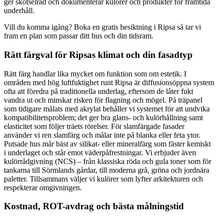
ger skötselråd och dokumenterar kulörer och produkter för framtida
underhåll.
Vill du komma igång? Boka en gratis besiktning i Ripsa så tar vi
fram en plan som passar ditt hus och din tidsram.
Rätt färgval för Ripsas klimat och din fasadtyp
Rätt färg handlar lika mycket om funktion som om estetik. I
områden med hög luftfuktighet runt Ripsa är diffusionsöppna system
ofta att föredra på traditionella underlag, eftersom de låter fukt
vandra ut och minskar risken för flagning och mögel. På träpanel
som tidigare målats med akrylat behåller vi systemet för att undvika
kompatibilitetsproblem; det ger bra glans- och kulörhållning samt
elasticitet som följer träets rörelser. För slamfärgade fasader
använder vi ren slamfärg och målar inte på blanka eller feta ytor.
Putsade hus mår bäst av silikat- eller mineralfärg som fäster kemiskt
i underlaget och står emot väderpåfrestningar. Vi erbjuder även
kulörrådgivning (NCS) – från klassiska röda och gula toner som för
tankarna till Sörmlands gårdar, till moderna grå, gröna och jordnära
paletter. Tillsammans väljer vi kulörer som lyfter arkitekturen och
respekterar omgivningen.
Kostnad, ROT-avdrag och bästa målningstid