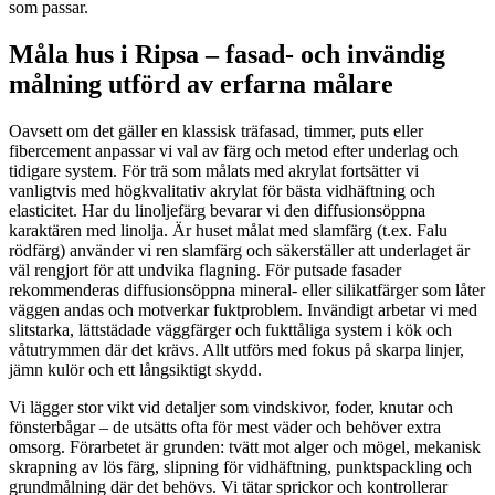
som passar.
Måla hus i Ripsa – fasad- och invändig
målning utförd av erfarna målare
Oavsett om det gäller en klassisk träfasad, timmer, puts eller
fibercement anpassar vi val av färg och metod efter underlag och
tidigare system. För trä som målats med akrylat fortsätter vi
vanligtvis med högkvalitativ akrylat för bästa vidhäftning och
elasticitet. Har du linoljefärg bevarar vi den diffusionsöppna
karaktären med linolja. Är huset målat med slamfärg (t.ex. Falu
rödfärg) använder vi ren slamfärg och säkerställer att underlaget är
väl rengjort för att undvika flagning. För putsade fasader
rekommenderas diffusionsöppna mineral- eller silikatfärger som låter
väggen andas och motverkar fuktproblem. Invändigt arbetar vi med
slitstarka, lättstädade väggfärger och fukttåliga system i kök och
våtutrymmen där det krävs. Allt utförs med fokus på skarpa linjer,
jämn kulör och ett långsiktigt skydd.
Vi lägger stor vikt vid detaljer som vindskivor, foder, knutar och
fönsterbågar – de utsätts ofta för mest väder och behöver extra
omsorg. Förarbetet är grunden: tvätt mot alger och mögel, mekanisk
skrapning av lös färg, slipning för vidhäftning, punktspackling och
grundmålning där det behövs. Vi tätar sprickor och kontrollerar