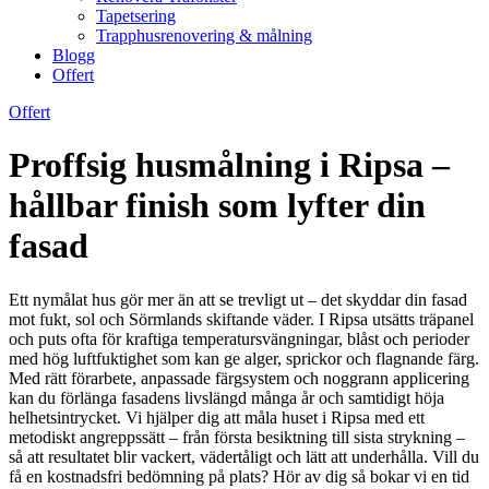
Tapetsering
Trapphusrenovering & målning
Blogg
Offert
Offert
Proffsig husmålning i Ripsa –
hållbar finish som lyfter din
fasad
Ett nymålat hus gör mer än att se trevligt ut – det skyddar din fasad
mot fukt, sol och Sörmlands skiftande väder. I Ripsa utsätts träpanel
och puts ofta för kraftiga temperatursvängningar, blåst och perioder
med hög luftfuktighet som kan ge alger, sprickor och flagnande färg.
Med rätt förarbete, anpassade färgsystem och noggrann applicering
kan du förlänga fasadens livslängd många år och samtidigt höja
helhetsintrycket. Vi hjälper dig att måla huset i Ripsa med ett
metodiskt angreppssätt – från första besiktning till sista strykning –
så att resultatet blir vackert, vädertåligt och lätt att underhålla. Vill du
få en kostnadsfri bedömning på plats? Hör av dig så bokar vi en tid