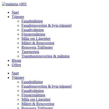
Skip
to
Start
content
Tjänster
Fasadmålning
Fasadrenovering & byta träpanel
Fasadtvättning
Fönstermålning
Måla om Lägenhet
Måleri & Renovering
Renovera Träfönster
Tapetsering
Trapphusrenovering & målning
Blogg
Offert
Start
Tjänster
Fasadmålning
Fasadrenovering & byta träpanel
Fasadtvättning
Fönstermålning
Måla om Lägenhet
Måleri & Renovering
Renovera Träfönster