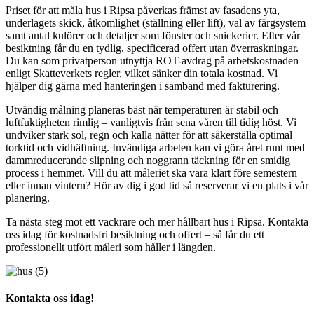
Priset för att måla hus i Ripsa påverkas främst av fasadens yta,
underlagets skick, åtkomlighet (ställning eller lift), val av färgsystem
samt antal kulörer och detaljer som fönster och snickerier. Efter vår
besiktning får du en tydlig, specificerad offert utan överraskningar.
Du kan som privatperson utnyttja ROT-avdrag på arbetskostnaden
enligt Skatteverkets regler, vilket sänker din totala kostnad. Vi
hjälper dig gärna med hanteringen i samband med fakturering.
Utvändig målning planeras bäst när temperaturen är stabil och
luftfuktigheten rimlig – vanligtvis från sena våren till tidig höst. Vi
undviker stark sol, regn och kalla nätter för att säkerställa optimal
torktid och vidhäftning. Invändiga arbeten kan vi göra året runt med
dammreducerande slipning och noggrann täckning för en smidig
process i hemmet. Vill du att måleriet ska vara klart före semestern
eller innan vintern? Hör av dig i god tid så reserverar vi en plats i vår
planering.
Ta nästa steg mot ett vackrare och mer hållbart hus i Ripsa. Kontakta
oss idag för kostnadsfri besiktning och offert – så får du ett
professionellt utfört måleri som håller i längden.
Kontakta oss idag!