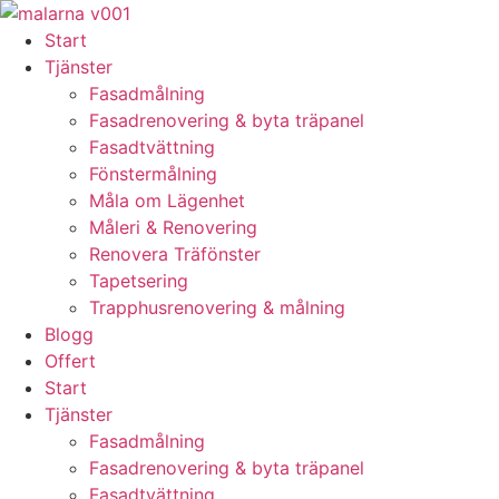
Skip
to
Start
content
Tjänster
Fasadmålning
Fasadrenovering & byta träpanel
Fasadtvättning
Fönstermålning
Måla om Lägenhet
Måleri & Renovering
Renovera Träfönster
Tapetsering
Trapphusrenovering & målning
Blogg
Offert
Start
Tjänster
Fasadmålning
Fasadrenovering & byta träpanel
Fasadtvättning