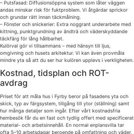
– Putsfasad: Diffusionsöppna system som låter väggen
andas minskar risk för fuktproblem. Vi åtgärdar sprickor
och grundar rätt innan täckmålning.
– Fönster och snickerier: Extra noggrant underarbete med
kittning, punktgrundning av ändträ och väderskyddande
täckfärg för lång hållbarhet.
Kulörval gör vi tillsammans – med hänsyn till ljus,
omgivning och husets arkitektur. Vi kan även provmåla
mindre yta så att du ser hur kulören upplevs i verkligheten.
Kostnad, tidsplan och ROT-
avdrag
Priset för att måla hus i Fyrby beror på fasadens yta och
skick, typ av färgsystem, tillgång till ytor (ställning) samt
hur många detaljer som ingår. Efter vårt kostnadsfria
hembesök får du en fast och tydlig offert med specificerat
material- och arbetsinnehåll. En normal enplansvilla tar
ofta 5–10 arbetsdagar beroende på omfattning och väder.