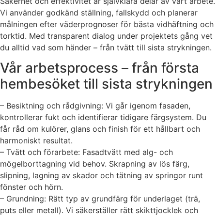
Säkerhet och effektivitet är självklara delar av vårt arbete.
Vi använder godkänd ställning, fallskydd och planerar
målningen efter väderprognoser för bästa vidhäftning och
torktid. Med transparent dialog under projektets gång vet
du alltid vad som händer – från tvätt till sista strykningen.
Vår arbetsprocess – från första
hembesöket till sista strykningen
– Besiktning och rådgivning: Vi går igenom fasaden,
kontrollerar fukt och identifierar tidigare färgsystem. Du
får råd om kulörer, glans och finish för ett hållbart och
harmoniskt resultat.
– Tvätt och förarbete: Fasadtvätt med alg- och
mögelborttagning vid behov. Skrapning av lös färg,
slipning, lagning av skador och tätning av springor runt
fönster och hörn.
– Grundning: Rätt typ av grundfärg för underlaget (trä,
puts eller metall). Vi säkerställer rätt skikttjocklek och