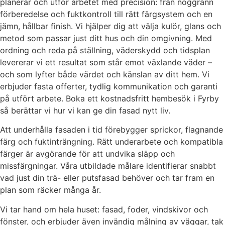
planerar och utför arbetet med precision: från noggrann
förberedelse och fuktkontroll till rätt färgsystem och en
jämn, hållbar finish. Vi hjälper dig att välja kulör, glans och
metod som passar just ditt hus och din omgivning. Med
ordning och reda på ställning, väderskydd och tidsplan
levererar vi ett resultat som står emot växlande väder –
och som lyfter både värdet och känslan av ditt hem. Vi
erbjuder fasta offerter, tydlig kommunikation och garanti
på utfört arbete. Boka ett kostnadsfritt hembesök i Fyrby
så berättar vi hur vi kan ge din fasad nytt liv.
Att underhålla fasaden i tid förebygger sprickor, flagnande
färg och fuktinträngning. Rätt underarbete och kompatibla
färger är avgörande för att undvika släpp och
missfärgningar. Våra utbildade målare identifierar snabbt
vad just din trä- eller putsfasad behöver och tar fram en
plan som räcker många år.
Vi tar hand om hela huset: fasad, foder, vindskivor och
fönster, och erbjuder även invändig målning av väggar, tak