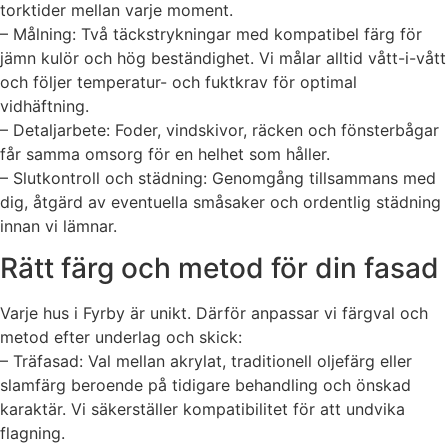
torktider mellan varje moment.
– Målning: Två täckstrykningar med kompatibel färg för
jämn kulör och hög beständighet. Vi målar alltid vått-i-vått
och följer temperatur- och fuktkrav för optimal
vidhäftning.
– Detaljarbete: Foder, vindskivor, räcken och fönsterbågar
får samma omsorg för en helhet som håller.
– Slutkontroll och städning: Genomgång tillsammans med
dig, åtgärd av eventuella småsaker och ordentlig städning
innan vi lämnar.
Rätt färg och metod för din fasad
Varje hus i Fyrby är unikt. Därför anpassar vi färgval och
metod efter underlag och skick:
– Träfasad: Val mellan akrylat, traditionell oljefärg eller
slamfärg beroende på tidigare behandling och önskad
karaktär. Vi säkerställer kompatibilitet för att undvika
flagning.