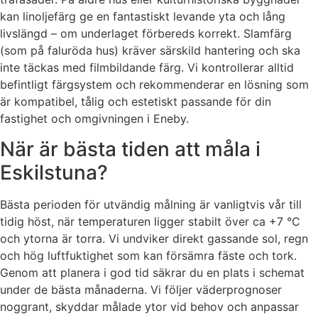
kan linoljefärg ge en fantastiskt levande yta och lång
livslängd – om underlaget förbereds korrekt. Slamfärg
(som på faluröda hus) kräver särskild hantering och ska
inte täckas med filmbildande färg. Vi kontrollerar alltid
befintligt färgsystem och rekommenderar en lösning som
är kompatibel, tålig och estetiskt passande för din
fastighet och omgivningen i Eneby.
När är bästa tiden att måla i
Eskilstuna?
Bästa perioden för utvändig målning är vanligtvis vår till
tidig höst, när temperaturen ligger stabilt över ca +7 °C
och ytorna är torra. Vi undviker direkt gassande sol, regn
och hög luftfuktighet som kan försämra fäste och tork.
Genom att planera i god tid säkrar du en plats i schemat
under de bästa månaderna. Vi följer väderprognoser
noggrant, skyddar målade ytor vid behov och anpassar