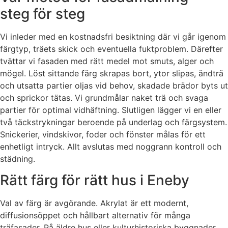
steg för steg
Vi inleder med en kostnadsfri besiktning där vi går igenom
färgtyp, träets skick och eventuella fuktproblem. Därefter
tvättar vi fasaden med rätt medel mot smuts, alger och
mögel. Löst sittande färg skrapas bort, ytor slipas, ändträ
och utsatta partier oljas vid behov, skadade brädor byts ut
och sprickor tätas. Vi grundmålar naket trä och svaga
partier för optimal vidhäftning. Slutligen lägger vi en eller
två täckstrykningar beroende på underlag och färgsystem.
Snickerier, vindskivor, foder och fönster målas för ett
enhetligt intryck. Allt avslutas med noggrann kontroll och
städning.
Rätt färg för rätt hus i Eneby
Val av färg är avgörande. Akrylat är ett modernt,
diffusionsöppet och hållbart alternativ för många
träfasader. På äldre hus eller kulturhistoriska byggnader