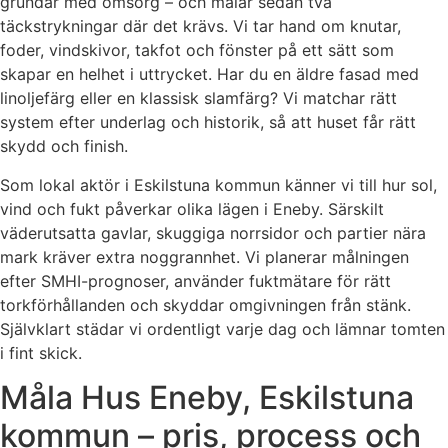
grundar med omsorg – och målar sedan två
täckstrykningar där det krävs. Vi tar hand om knutar,
foder, vindskivor, takfot och fönster på ett sätt som
skapar en helhet i uttrycket. Har du en äldre fasad med
linoljefärg eller en klassisk slamfärg? Vi matchar rätt
system efter underlag och historik, så att huset får rätt
skydd och finish.
Som lokal aktör i Eskilstuna kommun känner vi till hur sol,
vind och fukt påverkar olika lägen i Eneby. Särskilt
väderutsatta gavlar, skuggiga norrsidor och partier nära
mark kräver extra noggrannhet. Vi planerar målningen
efter SMHI-prognoser, använder fuktmätare för rätt
torkförhållanden och skyddar omgivningen från stänk.
Självklart städar vi ordentligt varje dag och lämnar tomten
i fint skick.
Måla Hus Eneby, Eskilstuna
kommun – pris, process och