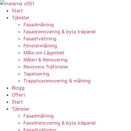
Skip
to
Start
content
Tjänster
Fasadmålning
Fasadrenovering & byta träpanel
Fasadtvättning
Fönstermålning
Måla om Lägenhet
Måleri & Renovering
Renovera Träfönster
Tapetsering
Trapphusrenovering & målning
Blogg
Offert
Start
Tjänster
Fasadmålning
Fasadrenovering & byta träpanel
Fasadtvättning