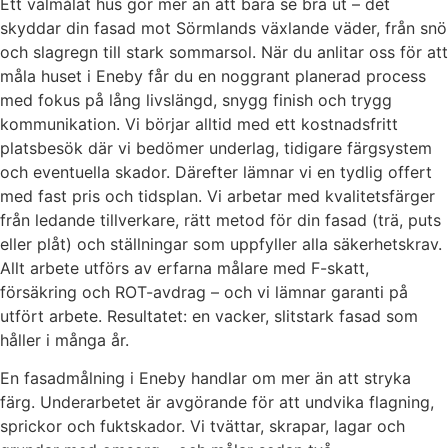
Ett välmålat hus gör mer än att bara se bra ut – det
skyddar din fasad mot Sörmlands växlande väder, från snö
och slagregn till stark sommarsol. När du anlitar oss för att
måla huset i Eneby får du en noggrant planerad process
med fokus på lång livslängd, snygg finish och trygg
kommunikation. Vi börjar alltid med ett kostnadsfritt
platsbesök där vi bedömer underlag, tidigare färgsystem
och eventuella skador. Därefter lämnar vi en tydlig offert
med fast pris och tidsplan. Vi arbetar med kvalitetsfärger
från ledande tillverkare, rätt metod för din fasad (trä, puts
eller plåt) och ställningar som uppfyller alla säkerhetskrav.
Allt arbete utförs av erfarna målare med F-skatt,
försäkring och ROT-avdrag – och vi lämnar garanti på
utfört arbete. Resultatet: en vacker, slitstark fasad som
håller i många år.
En fasadmålning i Eneby handlar om mer än att stryka
färg. Underarbetet är avgörande för att undvika flagning,
sprickor och fuktskador. Vi tvättar, skrapar, lagar och