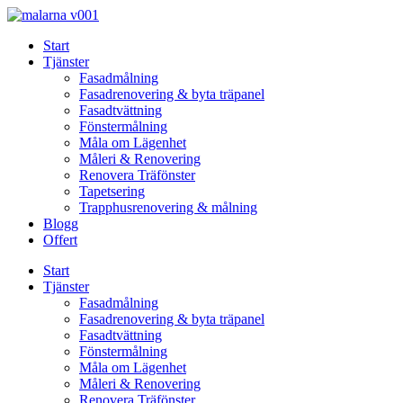
Skip
to
Start
content
Tjänster
Fasadmålning
Fasadrenovering & byta träpanel
Fasadtvättning
Fönstermålning
Måla om Lägenhet
Måleri & Renovering
Renovera Träfönster
Tapetsering
Trapphusrenovering & målning
Blogg
Offert
Start
Tjänster
Fasadmålning
Fasadrenovering & byta träpanel
Fasadtvättning
Fönstermålning
Måla om Lägenhet
Måleri & Renovering
Renovera Träfönster