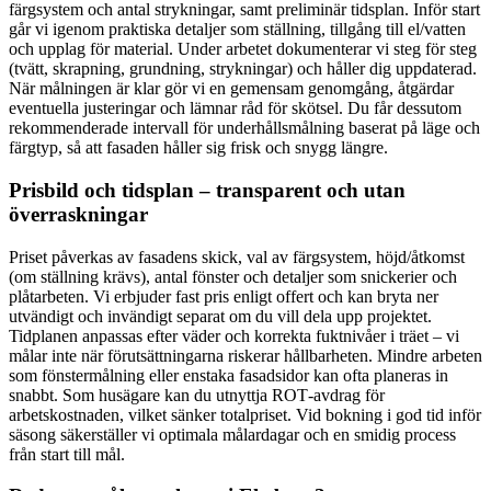
färgsystem och antal strykningar, samt preliminär tidsplan. Inför start
går vi igenom praktiska detaljer som ställning, tillgång till el/vatten
och upplag för material. Under arbetet dokumenterar vi steg för steg
(tvätt, skrapning, grundning, strykningar) och håller dig uppdaterad.
När målningen är klar gör vi en gemensam genomgång, åtgärdar
eventuella justeringar och lämnar råd för skötsel. Du får dessutom
rekommenderade intervall för underhållsmålning baserat på läge och
färgtyp, så att fasaden håller sig frisk och snygg längre.
Prisbild och tidsplan – transparent och utan
överraskningar
Priset påverkas av fasadens skick, val av färgsystem, höjd/åtkomst
(om ställning krävs), antal fönster och detaljer som snickerier och
plåtarbeten. Vi erbjuder fast pris enligt offert och kan bryta ner
utvändigt och invändigt separat om du vill dela upp projektet.
Tidplanen anpassas efter väder och korrekta fuktnivåer i träet – vi
målar inte när förutsättningarna riskerar hållbarheten. Mindre arbeten
som fönstermålning eller enstaka fasadsidor kan ofta planeras in
snabbt. Som husägare kan du utnyttja ROT‑avdrag för
arbetskostnaden, vilket sänker totalpriset. Vid bokning i god tid inför
säsong säkerställer vi optimala målardagar och en smidig process
från start till mål.