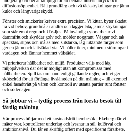
linoljefärg där det är lämpligt för att behålla husets uttryck och
diffusionsöppenhet. Rätt grundfärg och två täckstrykningar ger jämn
kulör och långvarigt skydd.
Fönster och snickerier kräver extra precision. Vi kittar, byter skadat
trä vid behov, grundmålar ändträ och lägger täta, jämna strykningar
som står emot regn och UV-ljus. På invändiga ytor arbetar vi
dammfritt och skyddar golv och möbler noggrant. Väggar och tak
spacklas, slipas och målas med slitstarka, låg-luktande färger som
ger en jämn och lättstädad yta. Vi håller tider, minimerar störningar i
vardagen och lämnar hemmet välstädat.
Vi prioriterar hållbarhet och miljö. Produkter väljs med låg
miljöpåverkan där det är möjligt utan att kompromissa med
hållbarheten. Spill tas om hand enligt gällande regler, och vi ger
skötselråd för att förlänga livslängden på din målning – till exempel
enkel fasadtvätt på våren och kontroll av utsatta partier runt fönster
och söderlägen.
Så jobbar vi – tydlig process från första besök till
färdig målning
Vår process börjar med ett kostnadsfritt hembesök i Ekeberg där vi
mäter ytor, kontrollerar underlag och lyssnar in stil, kulörval och
ambitionsnivå. Du får en skriftlig offert med specificerat förarbete,