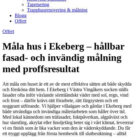
Tapetsering
Trapphusrenovering & målning
Blogg
Offert
Offert
Måla hus i Ekeberg – hållbar
fasad- och invändig målning
med proffsresultat
Att måla om huset är ett av de mest effektiva sätten att både skydda
och försköna ditt hem. I Ekeberg i Västra Vingåkers socken ställs
fasader ofta inför växlande sörmländskt väder med sol, regn, vind
och frost – därför krävs rätt förarbete, rätt färgsystem och ett
noggrant utförande. Vi hjälper villaägare och gårdar i Ekeberg med
både utvändiga och invändiga måleriarbeten som håller över tid.
Med lokal kännedom om träfasader, fuktpåverkan, algpåväxt och
hur slamfärg, akrylat eller linoljefärg beter sig i vårt klimat, levererar
vi en finish som är lika vacker som den är väderskyddande. Du får
ett tryggt upplägg från första hembesök till slutbesiktning – alltid