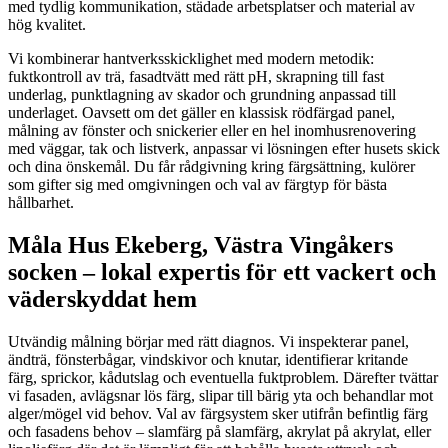
med tydlig kommunikation, städade arbetsplatser och material av
hög kvalitet.
Vi kombinerar hantverksskicklighet med modern metodik:
fuktkontroll av trä, fasadtvätt med rätt pH, skrapning till fast
underlag, punktlagning av skador och grundning anpassad till
underlaget. Oavsett om det gäller en klassisk rödfärgad panel,
målning av fönster och snickerier eller en hel inomhusrenovering
med väggar, tak och listverk, anpassar vi lösningen efter husets skick
och dina önskemål. Du får rådgivning kring färgsättning, kulörer
som gifter sig med omgivningen och val av färgtyp för bästa
hållbarhet.
Måla Hus Ekeberg, Västra Vingåkers
socken – lokal expertis för ett vackert och
väderskyddat hem
Utvändig målning börjar med rätt diagnos. Vi inspekterar panel,
ändträ, fönsterbågar, vindskivor och knutar, identifierar kritande
färg, sprickor, kådutslag och eventuella fuktproblem. Därefter tvättar
vi fasaden, avlägsnar lös färg, slipar till bärig yta och behandlar mot
alger/mögel vid behov. Val av färgsystem sker utifrån befintlig färg
och fasadens behov – slamfärg på slamfärg, akrylat på akrylat, eller