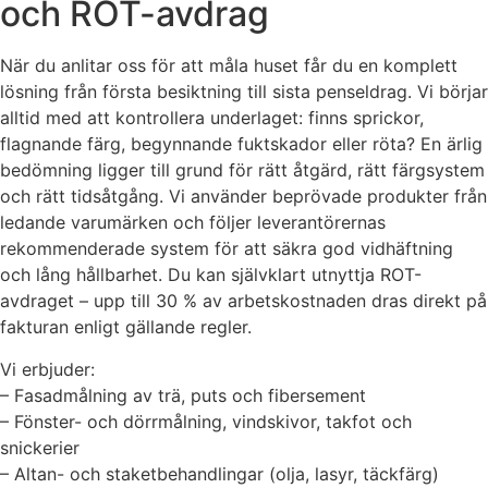
och ROT-avdrag
När du anlitar oss för att måla huset får du en komplett
lösning från första besiktning till sista penseldrag. Vi börjar
alltid med att kontrollera underlaget: finns sprickor,
flagnande färg, begynnande fuktskador eller röta? En ärlig
bedömning ligger till grund för rätt åtgärd, rätt färgsystem
och rätt tidsåtgång. Vi använder beprövade produkter från
ledande varumärken och följer leverantörernas
rekommenderade system för att säkra god vidhäftning
och lång hållbarhet. Du kan självklart utnyttja ROT-
avdraget – upp till 30 % av arbetskostnaden dras direkt på
fakturan enligt gällande regler.
Vi erbjuder:
– Fasadmålning av trä, puts och fibersement
– Fönster- och dörrmålning, vindskivor, takfot och
snickerier
– Altan- och staketbehandlingar (olja, lasyr, täckfärg)