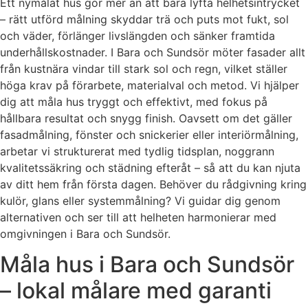
Ett nymålat hus gör mer än att bara lyfta helhetsintrycket
– rätt utförd målning skyddar trä och puts mot fukt, sol
och väder, förlänger livslängden och sänker framtida
underhållskostnader. I Bara och Sundsör möter fasader allt
från kustnära vindar till stark sol och regn, vilket ställer
höga krav på förarbete, materialval och metod. Vi hjälper
dig att måla hus tryggt och effektivt, med fokus på
hållbara resultat och snygg finish. Oavsett om det gäller
fasadmålning, fönster och snickerier eller interiörmålning,
arbetar vi strukturerat med tydlig tidsplan, noggrann
kvalitetssäkring och städning efteråt – så att du kan njuta
av ditt hem från första dagen. Behöver du rådgivning kring
kulör, glans eller systemmålning? Vi guidar dig genom
alternativen och ser till att helheten harmonierar med
omgivningen i Bara och Sundsör.
Måla hus i Bara och Sundsör
– lokal målare med garanti