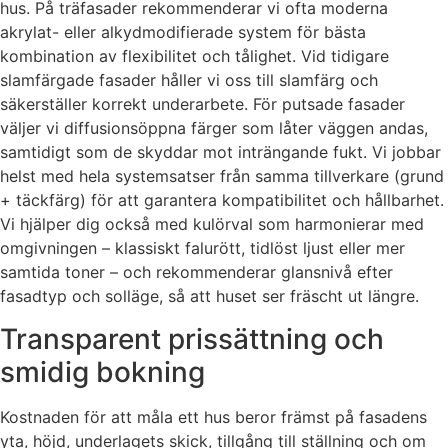
hus. På träfasader rekommenderar vi ofta moderna
akrylat- eller alkydmodifierade system för bästa
kombination av flexibilitet och tålighet. Vid tidigare
slamfärgade fasader håller vi oss till slamfärg och
säkerställer korrekt underarbete. För putsade fasader
väljer vi diffusionsöppna färger som låter väggen andas,
samtidigt som de skyddar mot inträngande fukt. Vi jobbar
helst med hela systemsatser från samma tillverkare (grund
+ täckfärg) för att garantera kompatibilitet och hållbarhet.
Vi hjälper dig också med kulörval som harmonierar med
omgivningen – klassiskt falurött, tidlöst ljust eller mer
samtida toner – och rekommenderar glansnivå efter
fasadtyp och solläge, så att huset ser fräscht ut längre.
Transparent prissättning och
smidig bokning
Kostnaden för att måla ett hus beror främst på fasadens
yta, höjd, underlagets skick, tillgång till ställning och om