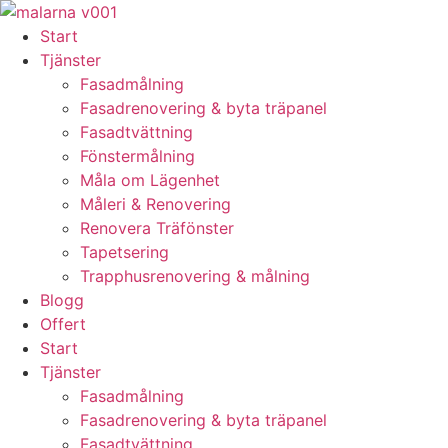
Skip
to
Start
content
Tjänster
Fasadmålning
Fasadrenovering & byta träpanel
Fasadtvättning
Fönstermålning
Måla om Lägenhet
Måleri & Renovering
Renovera Träfönster
Tapetsering
Trapphusrenovering & målning
Blogg
Offert
Start
Tjänster
Fasadmålning
Fasadrenovering & byta träpanel
Fasadtvättning