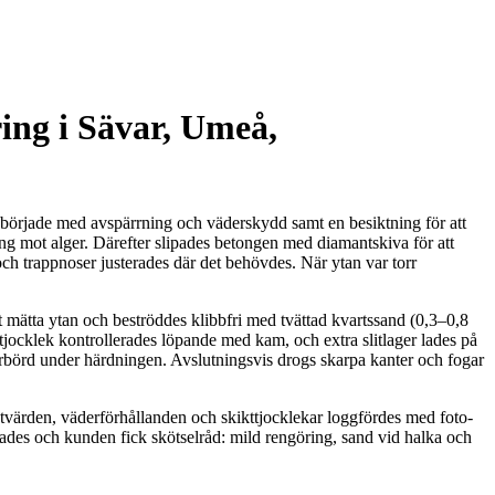
ing i Sävar, Umeå,
Vi började med avspärrning och väderskydd samt en besiktning för att
ing mot alger. Därefter slipades betongen med diamantskiva för att
 trappnoser justerades där det behövdes. När ytan var torr
 mätta ytan och beströddes klibbfri med tvättad kvartssand (0,3–0,8
tjocklek kontrollerades löpande med kam, och extra slitlager lades på
erbörd under härdningen. Avslutningsvis drogs skarpa kanter och fogar
Mätvärden, väderförhållanden och skikttjocklekar loggfördes med foto-
ades och kunden fick skötselråd: mild rengöring, sand vid halka och