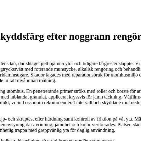
yddsfärg efter noggrann rengör
ns län, där slitaget gett ojämna ytor och tidigare färgrester släppte. 
 högtryckstvätt med roterande munstycke, alkalisk rengöring och behandl
idammsugare. Skador lagades med reparationsbruk för utomhusmiljö och
e in rätt nivå innan målning.
ng utomhus. En penetrerande primer ströks med roller och borste för att
med inblandat granulat, applicerat kryssvis för jämn täckning. Våtfilms
ggpunkt; vi höll oss inom rekommenderat intervall och skyddade mot ned
jp- och skraptest efter härdning samt kontroll av friktion på våt yta. 
n avsyning där avrinning, jämnhet och kulör verifierades. Platsen städ
enhetlig trappa med greppvänlig yta för daglig användning.
halkskyddsmålning, så tar vi fram ett upplägg som passar.