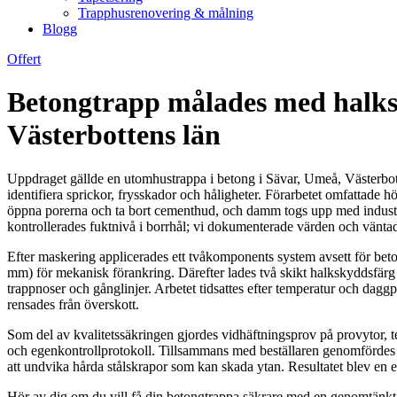
Trapphusrenovering & målning
Blogg
Offert
Betongtrapp målades med halksk
Västerbottens län
Uppdraget gällde en utomhustrappa i betong i Sävar, Umeå, Västerbotte
identifiera sprickor, frysskador och håligheter. Förarbetet omfattade
öppna porerna och ta bort cementhud, och damm togs upp med industr
kontrollerades fuktnivå i borrhål; vi dokumenterade värden och väntad
Efter maskering applicerades ett tvåkomponents system avsett för beto
mm) för mekanisk förankring. Därefter lades två skikt halkskyddsfärg 
trappnoser och gånglinjer. Arbetet tidsattes efter temperatur och da
rensades från överskott.
Som del av kvalitetssäkringen gjordes vidhäftningsprov på provytor, te
och egenkontrollprotokoll. Tillsammans med beställaren genomfördes e
att undvika hårda stålskrapor som kan skada ytan. Resultatet blev en 
Hör av dig om du vill få din betongtrappa säkrare med en genomtänkt 