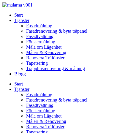
Skip
to
Start
content
Tjänster
Fasadmålning
Fasadrenovering & byta träpanel
Fasadtvättning
Fönstermålning
Måla om Lägenhet
Måleri & Renovering
Renovera Träfönster
Tapetsering
Trapphusrenovering & målning
Blogg
Start
Tjänster
Fasadmålning
Fasadrenovering & byta träpanel
Fasadtvättning
Fönstermålning
Måla om Lägenhet
Måleri & Renovering
Renovera Träfönster
Tapetsering