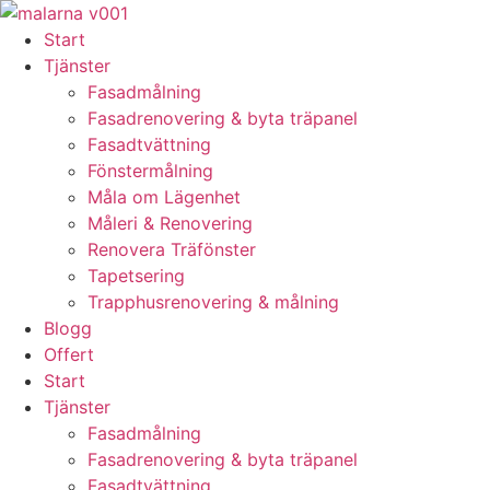
Skip
to
Start
content
Tjänster
Fasadmålning
Fasadrenovering & byta träpanel
Fasadtvättning
Fönstermålning
Måla om Lägenhet
Måleri & Renovering
Renovera Träfönster
Tapetsering
Trapphusrenovering & målning
Blogg
Offert
Start
Tjänster
Fasadmålning
Fasadrenovering & byta träpanel
Fasadtvättning