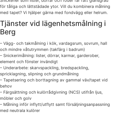
Snickerier som lister, dörrar och foder får rätt glansgrad
för tåliga och lättstädade ytor. Vill du kombinera målning
med tapet? Vi hjälper gärna med fondvägg eller helrum.
Tjänster vid lägenhetsmålning i
Berg
– Vägg- och takmålning i kök, vardagsrum, sovrum, hall
och mindre våtutrymmen (takfärg i badrum)
– Snickerimålning: lister, dörrar, karmar, garderober,
element och fönster invändigt
– Underarbete: skarvspackling, bredspackling,
spricklagning, slipning och grundmålning
– Tapetsering och borttagning av gammal väv/tapet vid
behov
– Färgsättning och kulörrådgivning (NCS) utifrån ljus,
möbler och golv
– Målning inför inflytt/utflytt samt försäljningsanpassning
med neutrala kulörer