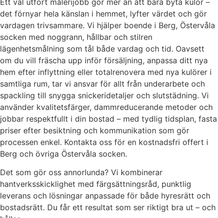
Ett väl utfört målerijobb gör mer än att bara byta kulör –
det förnyar hela känslan i hemmet, lyfter värdet och gör
vardagen trivsammare. Vi hjälper boende i Berg, Östervåla
socken med noggrann, hållbar och stilren
lägenhetsmålning som tål både vardag och tid. Oavsett
om du vill fräscha upp inför försäljning, anpassa ditt nya
hem efter inflyttning eller totalrenovera med nya kulörer i
samtliga rum, tar vi ansvar för allt från underarbete och
spackling till snygga snickeridetaljer och slutstädning. Vi
använder kvalitetsfärger, dammreducerande metoder och
jobbar respektfullt i din bostad – med tydlig tidsplan, fasta
priser efter besiktning och kommunikation som gör
processen enkel. Kontakta oss för en kostnadsfri offert i
Berg och övriga Östervåla socken.
Det som gör oss annorlunda? Vi kombinerar
hantverksskicklighet med färgsättningsråd, punktlig
leverans och lösningar anpassade för både hyresrätt och
bostadsrätt. Du får ett resultat som ser riktigt bra ut – och