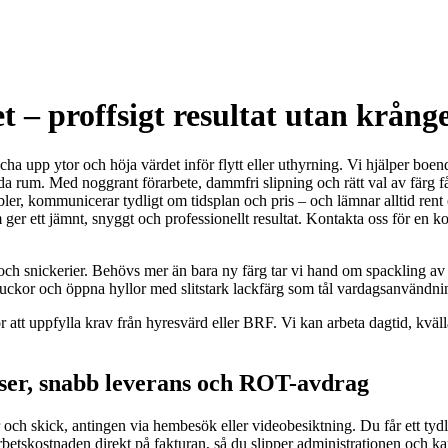
 – proffsigt resultat utan krånge
äscha upp ytor och höja värdet inför flytt eller uthyrning. Vi hjälper bo
a rum. Med noggrant förarbete, dammfri slipning och rätt val av färg får
bler, kommunicerar tydligt om tidsplan och pris – och lämnar alltid ren
om ger ett jämnt, snyggt och professionellt resultat. Kontakta oss för en k
nt och snickerier. Behövs mer än bara ny färg tar vi hand om spackling av
sluckor och öppna hyllor med slitstark lackfärg som tål vardagsanvändni
 för att uppfylla krav från hyresvärd eller BRF. Vi kan arbeta dagtid, kv
iser, snabb leverans och ROT-avdrag
r och skick, antingen via hembesök eller videobesiktning. Du får ett tyd
rbetskostnaden direkt på fakturan, så du slipper administrationen och kan