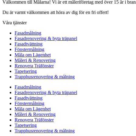
Välkommen till Målarna! Vi är ett måleriföretag med över 15 år i bra
Du är varmt välkommen att höra av dig för en fri offert!
Våra tjänster
Fasadmålning
Fasadrenovering & byta träpanel
Fasadtvättning
Fönstermålning
Måla om Lägenhet
Måleri & Renovering
Renovera Träfönster
Tapetsering
Trapphusrenovering & målning
Fasadmålning
Fasadrenovering & byta träpanel
Fasadtvättning
Fönstermålning
Måla om Lägenhet
Måleri & Renovering
Renovera Träfönster
Tapetsering
Trapphusrenovering & målning