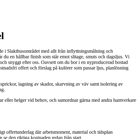
l
ende i Slakthusområdet med allt från inflyttningsmålning och
 du en hållbar finish som står emot slitage, smuts och dagsljus. Vi
t och snyggt efter oss. Oavsett om du bor i en nyproducerad bostad
ostnadsfri offert och förslag på kulörer som passar ljus, planlösning
 sprickor, lagning av skador, skarvning av väv samt isolering av
ng.
ällar eller helger vid behov, och samordnar gärna med andra hantverkare
ligt offertunderlag där arbetsmoment, material och tidsplan
 se den riktiga kostnaden redan från start.