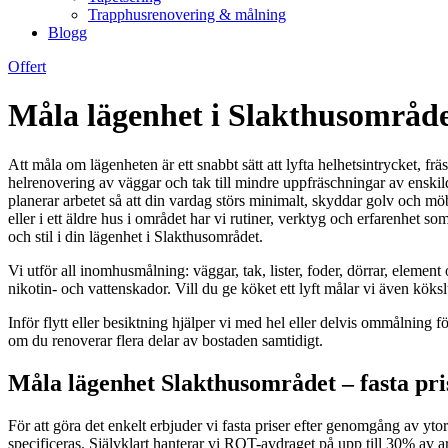
Trapphusrenovering & målning
Blogg
Offert
Måla lägenhet i Slakthusområdet
Att måla om lägenheten är ett snabbt sätt att lyfta helhetsintrycket, fr
helrenovering av väggar och tak till mindre uppfräschningar av enskild
planerar arbetet så att din vardag störs minimalt, skyddar golv och mö
eller i ett äldre hus i området har vi rutiner, verktyg och erfarenhet s
och stil i din lägenhet i Slakthusområdet.
Vi utför all inomhusmålning: väggar, tak, lister, foder, dörrar, eleme
nikotin- och vattenskador. Vill du ge köket ett lyft målar vi även kök
Inför flytt eller besiktning hjälper vi med hel eller delvis ommålning
om du renoverar flera delar av bostaden samtidigt.
Måla lägenhet Slakthusområdet – fasta pr
För att göra det enkelt erbjuder vi fasta priser efter genomgång av yto
specificeras. Självklart hanterar vi ROT-avdraget på upp till 30% av a