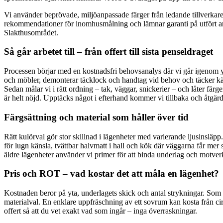
Vi använder beprövade, miljöanpassade färger från ledande tillverkar
rekommendationer för inomhusmålning och lämnar garanti på utfört arbe
Slakthusområdet.
Så går arbetet till – från offert till sista penseldraget
Processen börjar med en kostnadsfri behovsanalys där vi går igenom ytsk
och möbler, demonterar täcklock och handtag vid behov och täcker känsl
Sedan målar vi i rätt ordning – tak, väggar, snickerier – och låter fä
är helt nöjd. Upptäcks något i efterhand kommer vi tillbaka och åtgärd
Färgsättning och material som håller över tid
Rätt kulörval gör stor skillnad i lägenheter med varierande ljusinslä
för lugn känsla, tvättbar halvmatt i hall och kök där väggarna får mer 
äldre lägenheter använder vi primer för att binda underlag och motverk
Pris och ROT – vad kostar det att måla en lägenhet?
Kostnaden beror på yta, underlagets skick och antal strykningar. Som
materialval. En enklare uppfräschning av ett sovrum kan kosta från c
offert så att du vet exakt vad som ingår – inga överraskningar.