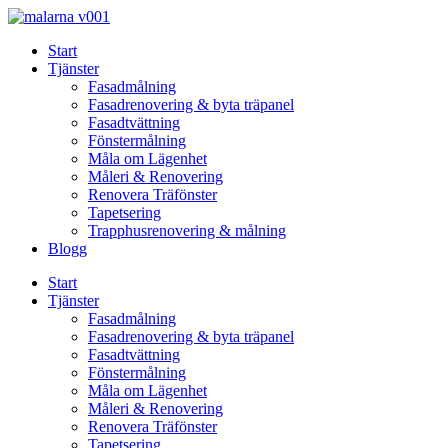
Skip
to
Start
content
Tjänster
Fasadmålning
Fasadrenovering & byta träpanel
Fasadtvättning
Fönstermålning
Måla om Lägenhet
Måleri & Renovering
Renovera Träfönster
Tapetsering
Trapphusrenovering & målning
Blogg
Start
Tjänster
Fasadmålning
Fasadrenovering & byta träpanel
Fasadtvättning
Fönstermålning
Måla om Lägenhet
Måleri & Renovering
Renovera Träfönster
Tapetsering