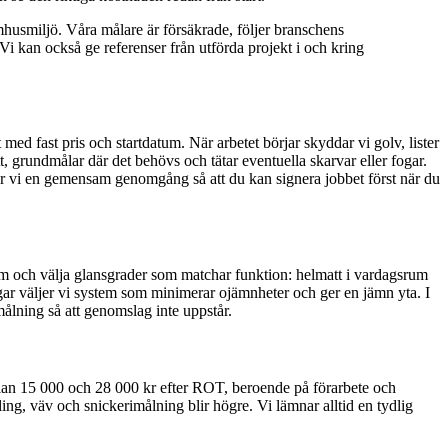
husmiljö. Våra målare är försäkrade, följer branschens
i kan också ge referenser från utförda projekt i och kring
med fast pris och startdatum. När arbetet börjar skyddar vi golv, lister
, grundmålar där det behövs och tätar eventuella skarvar eller fogar.
 gör vi en gemensam genomgång så att du kan signera jobbet först när du
rum och välja glansgrader som matchar funktion: helmatt i vardagsrum
väggar väljer vi system som minimerar ojämnheter och ger en jämn yta. I
målning så att genomslag inte uppstår.
llan 15 000 och 28 000 kr efter ROT, beroende på förarbete och
g, väv och snickerimålning blir högre. Vi lämnar alltid en tydlig