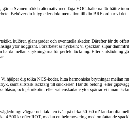
e, gärna Svanenmärkta alternativ med låga VOC-halterna för bättre inom
te. Behöver du intyg eller dokumentation till din BRF ordnar vi det. V
ikt, kulörer, glansgrader och eventuella skador. Därefter får du offert 
iga ytor noggrant. Förarbetet är nyckeln: vi spacklar, slipar dammfritt
rgen härda mellan strykningarna för perfekt täckning. Efter slutstädning
ar.
pp. Vi hjälper dig tolka NCS-koder, hitta harmoniska brytningar mellan 
stryk, samt slitstark lackfärg till snickerier. Har du betong- eller gips
a blåsor, och på nikotin- eller vattenskadade ytor spärrar vi innan täck
 vägledning: väggar och tak i en tvåa på cirka 50–60 m² landar ofta me
irka 4 500 kr efter ROT, medan en helrenovering med omfattande spacklin