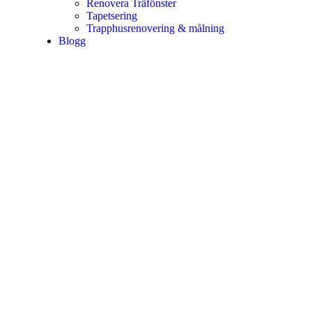
Renovera Träfönster
Tapetsering
Trapphusrenovering & målning
Blogg