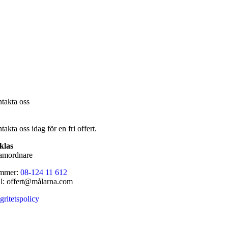
takta oss
akta oss idag för en fri offert.
klas
amordnare
mmer:
08-124 11 612
l: offert@målarna.com
gritetspolicy