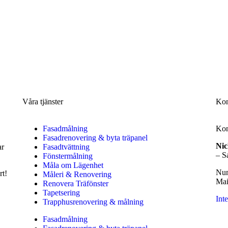
Våra tjänster
Kon
Fasadmålning
Kont
Fasadrenovering & byta träpanel
Nic
ar
Fasadtvättning
– S
Fönstermålning
Måla om Lägenhet
Nu
rt!
Måleri & Renovering
Mai
Renovera Träfönster
Tapetsering
Inte
Trapphusrenovering & målning
Fasadmålning