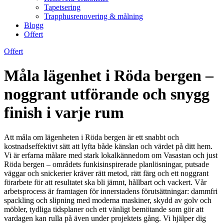
Tapetsering
Trapphusrenovering & målning
Blogg
Offert
Offert
Måla lägenhet i Röda bergen –
noggrant utförande och snygg
finish i varje rum
Att måla om lägenheten i Röda bergen är ett snabbt och
kostnadseffektivt sätt att lyfta både känslan och värdet på ditt hem.
Vi är erfarna målare med stark lokalkännedom om Vasastan och just
Röda bergen – områdets funkisinspirerade planlösningar, putsade
väggar och snickerier kräver rätt metod, rätt färg och ett noggrant
förarbete för att resultatet ska bli jämnt, hållbart och vackert. Vår
arbetsprocess är framtagen för innerstadens förutsättningar: dammfri
spackling och slipning med moderna maskiner, skydd av golv och
möbler, tydliga tidsplaner och ett vänligt bemötande som gör att
vardagen kan rulla på även under projektets gång. Vi hjälper dig