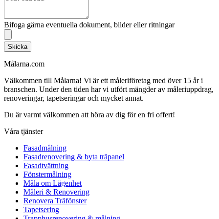
Bifoga gärna eventuella dokument, bilder eller ritningar
Skicka
Målarna.com
Välkommen till Målarna! Vi är ett måleriföretag med över 15 år i
branschen. Under den tiden har vi utfört mängder av måleriuppdrag,
renoveringar, tapetseringar och mycket annat.
Du är varmt välkommen att höra av dig för en fri offert!
Våra tjänster
Fasadmålning
Fasadrenovering & byta träpanel
Fasadtvättning
Fönstermålning
Måla om Lägenhet
Måleri & Renovering
Renovera Träfönster
Tapetsering
Trapphusrenovering & målning