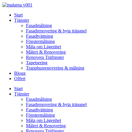
Skip
to
Start
content
Tjänster
Fasadmålning
Fasadrenovering & byta träpanel
Fasadtvättning
Fönstermålning
Måla om Lägenhet
Måleri & Renovering
Renovera Träfönster
Tapetsering
Trapphusrenovering & målning
Blogg
Offert
Start
Tjänster
Fasadmålning
Fasadrenovering & byta träpanel
Fasadtvättning
Fönstermålning
Måla om Lägenhet
Måleri & Renovering
Renovera Träfönster