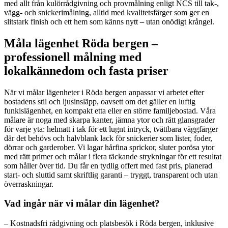
med allt från kulörrådgivning och provmålning enligt NCS till tak-,
vägg- och snickerimålning, alltid med kvalitetsfärger som ger en
slitstark finish och ett hem som känns nytt – utan onödigt krångel.
Måla lägenhet Röda bergen –
professionell målning med
lokalkännedom och fasta priser
När vi målar lägenheter i Röda bergen anpassar vi arbetet efter
bostadens stil och ljusinsläpp, oavsett om det gäller en luftig
funkislägenhet, en kompakt etta eller en större familjebostad. Våra
målare är noga med skarpa kanter, jämna ytor och rätt glansgrader
för varje yta: helmatt i tak för ett lugnt intryck, tvättbara väggfärger
där det behövs och halvblank lack för snickerier som lister, foder,
dörrar och garderober. Vi lagar hårfina sprickor, sluter porösa ytor
med rätt primer och målar i flera täckande strykningar för ett resultat
som håller över tid. Du får en tydlig offert med fast pris, planerad
start- och sluttid samt skriftlig garanti – tryggt, transparent och utan
överraskningar.
Vad ingår när vi målar din lägenhet?
– Kostnadsfri rådgivning och platsbesök i Röda bergen, inklusive