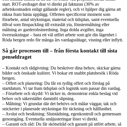
start. ROT-avdraget drar vi direkt på fakturan (30% av
arbetskostnaden enligt gällande regler), och vi hjälper dig gärna att
räkna fram bästa upplägg. Offerten specificerar moment som
förarbete, antal strykningar, material och tidsplan, samt eventuella
tillval som finspackling till extraslät yta, fönstermålning eller
målning av garderobsinredning. Inga dolda avgifter, inga
överraskningar – bara ett väl utfört arbete som gör din lägenhet i
Röda bergen redo för många års vardagsslitage, visning eller inflytt.
Så går processen till – från första kontakt till sista
penseldraget
– Kontakt och rådgivning: Du beskriver dina behov, skickar gärna
bilder och önskade kulörer. Vi bokar ett snabbt platsbesök i Röda
bergen.
– Offert och planering: Du får en tydlig offert och förslag på
startdatum. Vi tar fram tidsplan och logistik som passar din vardag.
– Förarbete och skydd: Vi täcker in, demonterar enkla beslag vid
behov och säkerställer dammfri slipning.
– Målning: Vi grundar där det behövs och målar väggar, tak och
snickerier i planerade strykningar för täckning och hållfasthet.
– Avslut och besiktning: Slutstädning, egenkontroll och gemensam
genomgång. Eventuella småjusteringar löser vi direkt.
– Garanti och råd: Du får skötselråd och garanti på utfört arbete, så