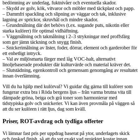
bedömning av underlag, fuktnivåer och eventuella skador.
– Skydd av golv, kök, vitvaror och möbler med täckplast och papp.
– Dammfri spackling och slipning av väggar och tak, inklusive
lagning av sprickor, skruvhål och mindre skador.
– Grundmålning där det behövs (t.ex. sugande puts, nikotin eller
starka kulörer) för optimal vidhäftning.
– Väggmålning och takmålning i 2–3 strykningar med proffsfärg
som ger jämn täckning och snygg finish.
– Snickerimålning av lister, foder, dörrar, element och garderober för
ett enhetligt intryck.
– Val av miljösmarta färger med låg VOC-halt, alternativt
linoljebaserade produkter där kulturvärde och material kräver det.
– Slutstädning, egenkontroll och gemensam genomgång av resultatet
innan överlämning.
Vill du ha hjälp med kulörval? Vi guidar dig gärna till kulörer som
fungerar extra bra i Röda bergens ljus – från varma brutna vita till
dämpade gröna, beiga och grå toner som harmonierar med
tidstypiska golv och snickerier. Vi kan även provmåla på väggen så
att du ser kulören i rätt ljus, dag som kväll.
Priser, ROT-avdrag och tydliga offerter
Vi lämnar fast pris per uppdrag baserat på ytor, underlagets skick
och önskad finish, så att du vet exakt vad projektet kostar innan