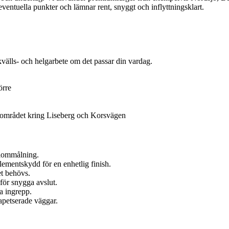
ventuella punkter och lämnar rent, snyggt och inflyttningsklart.
välls- och helgarbete om det passar din vardag.
örre
 i området kring Liseberg och Korsvägen
elommålning.
elementskydd för en enhetlig finish.
et behövs.
för snygga avslut.
a ingrepp.
apetserade väggar.