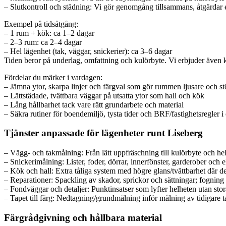
– Slutkontroll och städning: Vi gör genomgång tillsammans, åtgärdar e
Exempel på tidsåtgång:
– 1 rum + kök: ca 1–2 dagar
– 2–3 rum: ca 2–4 dagar
– Hel lägenhet (tak, väggar, snickerier): ca 3–6 dagar
Tiden beror på underlag, omfattning och kulörbyte. Vi erbjuder även k
Fördelar du märker i vardagen:
– Jämna ytor, skarpa linjer och färgval som gör rummen ljusare och st
– Lättstädade, tvättbara väggar på utsatta ytor som hall och kök
– Lång hållbarhet tack vare rätt grundarbete och material
– Säkra rutiner för boendemiljö, tysta tider och BRF/fastighetsregler
Tjänster anpassade för lägenheter runt Liseberg
– Vägg- och takmålning: Från lätt uppfräschning till kulörbyte och h
– Snickerimålning: Lister, foder, dörrar, innerfönster, garderober och 
– Kök och hall: Extra tåliga system med högre glans/tvättbarhet där d
– Reparationer: Spackling av skador, sprickor och sättningar; fogning 
– Fondväggar och detaljer: Punktinsatser som lyfter helheten utan stor
– Tapet till färg: Nedtagning/grundmålning inför målning av tidigare t
Färgrådgivning och hållbara material