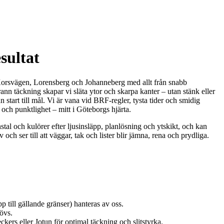
sultat
g, Korsvägen, Lorensberg och Johanneberg med allt från snabb
ann täckning skapar vi släta ytor och skarpa kanter – utan stänk eller
start till mål. Vi är vana vid BRF-regler, tysta tider och smidig
 och punktlighet – mitt i Göteborgs hjärta.
stal och kulörer efter ljusinsläpp, planlösning och ytskikt, och kan
h ser till att väggar, tak och lister blir jämna, rena och prydliga.
 till gällande gränser) hanteras av oss.
övs.
ers eller Jotun för optimal täckning och slitstyrka.