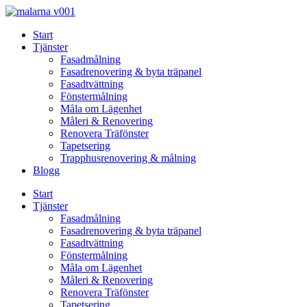
Skip
to
Start
content
Tjänster
Fasadmålning
Fasadrenovering & byta träpanel
Fasadtvättning
Fönstermålning
Måla om Lägenhet
Måleri & Renovering
Renovera Träfönster
Tapetsering
Trapphusrenovering & målning
Blogg
Start
Tjänster
Fasadmålning
Fasadrenovering & byta träpanel
Fasadtvättning
Fönstermålning
Måla om Lägenhet
Måleri & Renovering
Renovera Träfönster
Tapetsering