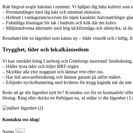
Rätt färgval avgör känslan i rummet. Vi hjälper dig hitta kulörer som t
– Premiumfärger med låg lukt och minimal emission.
– Helmatt i vardagsrum/sovrum för mjuk karaktär; halvmatt/högre glans 
– Fukttåliga lösningar för tak i badrum och kök där det krävs.
– Miljömedvetna alternativ med hög täckförmåga och slitstyrka, så d
Resultatet blir en lägenhet som känns ny – både visuellt och i luftig, f
Trygghet, tider och lokalkännedom
Vi kan området kring Liseberg och Göteborgs innerstad: hissbokning, l
– Håller tysta tider och följer BRF-regler.
– Skyddar alla ytor noggrant och lämnar rent efter oss.
– Har full ansvarsförsäkring och lämnar garanti på utfört måleri.
– Erbjuder nyckelhantering med kvittens för trygg logistik när du int
Redo att ge din lägenhet nytt liv? Kontakta oss för en kostnadsfri of
förslag. Ring eller skicka en förfrågan nu, så målar vi din lägenhet i Li
Kontakta oss idag!
Namn