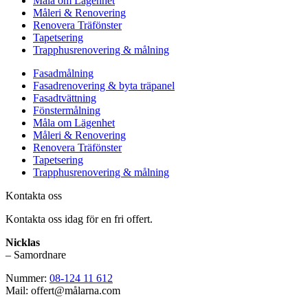
Måla om Lägenhet
Måleri & Renovering
Renovera Träfönster
Tapetsering
Trapphusrenovering & målning
Fasadmålning
Fasadrenovering & byta träpanel
Fasadtvättning
Fönstermålning
Måla om Lägenhet
Måleri & Renovering
Renovera Träfönster
Tapetsering
Trapphusrenovering & målning
Kontakta oss
Kontakta oss idag för en fri offert.
Nicklas
– Samordnare
Nummer:
08-124 11 612
Mail: offert@målarna.com