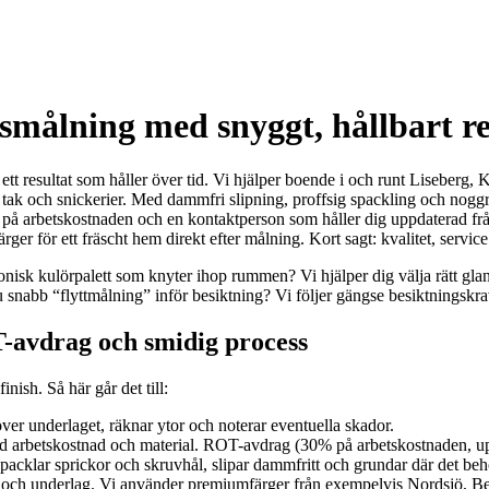
fsmålning med snyggt, hållbart re
 ett resultat som håller över tid. Vi hjälper boende i och runt Liseber
, tak och snickerier. Med dammfri slipning, proffsig spackling och noggr
 på arbetskostnaden och en kontaktperson som håller dig uppdaterad från 
r för ett fräscht hem direkt efter målning. Kort sagt: kvalitet, service
onisk kulörpalett som knyter ihop rummen? Vi hjälper dig välja rätt glan
abb “flyttmålning” inför besiktning? Vi följer gängse besiktningskrav oc
T-avdrag och smidig process
ish. Så här går det till:
er underlaget, räknar ytor och noterar eventuella skador.
rad arbetskostnad och material. ROT-avdrag (30% på arbetskostnaden, upp
packlar sprickor och skruvhål, slipar dammfritt och grundar där det beh
te och underlag. Vi använder premiumfärger från exempelvis Nordsjö, Beck