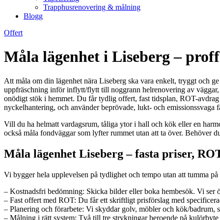
Trapphusrenovering & målning
Blogg
Offert
Måla lägenhet i Liseberg – prof
Att måla om din lägenhet nära Liseberg ska vara enkelt, tryggt och ge
uppfräschning inför inflytt/flytt till noggrann helrenovering av väggar
onödigt stök i hemmet. Du får tydlig offert, fast tidsplan, ROT-avdrag
nyckelhantering, och använder beprövade, lukt- och emissionssvaga färge
Vill du ha helmatt vardagsrum, tåliga ytor i hall och kök eller en harm
också måla fondväggar som lyfter rummet utan att ta över. Behöver du sn
Måla lägenhet Liseberg – fasta priser, RO
Vi bygger hela upplevelsen på tydlighet och tempo utan att tumma på fin
– Kostnadsfri bedömning: Skicka bilder eller boka hembesök. Vi ser öv
– Fast offert med ROT: Du får ett skriftligt prisförslag med specifice
– Planering och förarbete: Vi skyddar golv, möbler och kök/badrum, s
– Målning i rätt system: Två till tre strykningar beroende på kulörby