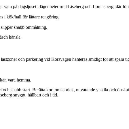
ar vara på dagsljuset i lägenheter runt Liseberg och Lorensberg, där fönst
i kök/hall för lättare rengöring.
u slipper snabb ommålning.
räsch känsla.
astzoner och parkering vid Korsvägen hanteras smidigt för att spara tid
e kan vara hemma.
fert och snabb start. Berätta kort om storlek, nuvarande ytskikt och öns
seberg snyggt, hållbart och i tid.