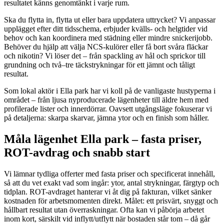
resultatet känns genomtänkt i varje rum.
Ska du flytta in, flytta ut eller bara uppdatera uttrycket? Vi anpassar
upplägget efter ditt tidsschema, erbjuder kvälls- och helgtider vid
behov och kan koordinera med städning eller mindre snickerijobb.
Behöver du hjälp att välja NCS-kulörer eller få bort svåra fläckar
och nikotin? Vi löser det – från spackling av hål och sprickor till
grundning och två–tre täckstrykningar för ett jämnt och tåligt
resultat.
Som lokal aktör i Ella park har vi koll på de vanligaste hustyperna i
området – från ljusa nyproducerade lägenheter till äldre hem med
profilerade lister och innerdörrar. Oavsett utgångsläge fokuserar vi
på detaljerna: skarpa skarvar, jämna ytor och en finish som håller.
Måla lägenhet Ella park – fasta priser,
ROT-avdrag och snabb start
Vi lämnar tydliga offerter med fasta priser och specificerat innehåll,
så att du vet exakt vad som ingår: ytor, antal strykningar, färgtyp och
tidplan. ROT-avdraget hanterar vi åt dig på fakturan, vilket sänker
kostnaden för arbetsmomenten direkt. Målet: ett prisvärt, snyggt och
hållbart resultat utan överraskningar. Ofta kan vi påbörja arbetet
inom kort, särskilt vid inflytt/utflytt när bostaden står tom – då går