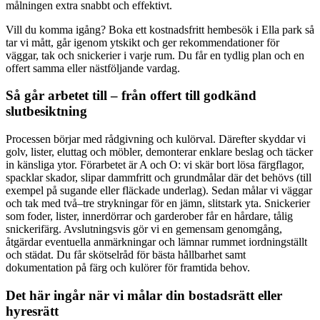
målningen extra snabbt och effektivt.
Vill du komma igång? Boka ett kostnadsfritt hembesök i Ella park så
tar vi mått, går igenom ytskikt och ger rekommendationer för
väggar, tak och snickerier i varje rum. Du får en tydlig plan och en
offert samma eller nästföljande vardag.
Så går arbetet till – från offert till godkänd
slutbesiktning
Processen börjar med rådgivning och kulörval. Därefter skyddar vi
golv, lister, eluttag och möbler, demonterar enklare beslag och täcker
in känsliga ytor. Förarbetet är A och O: vi skär bort lösa färgflagor,
spacklar skador, slipar dammfritt och grundmålar där det behövs (till
exempel på sugande eller fläckade underlag). Sedan målar vi väggar
och tak med två–tre strykningar för en jämn, slitstark yta. Snickerier
som foder, lister, innerdörrar och garderober får en hårdare, tålig
snickerifärg. Avslutningsvis gör vi en gemensam genomgång,
åtgärdar eventuella anmärkningar och lämnar rummet iordningställt
och städat. Du får skötselråd för bästa hållbarhet samt
dokumentation på färg och kulörer för framtida behov.
Det här ingår när vi målar din bostadsrätt eller
hyresrätt