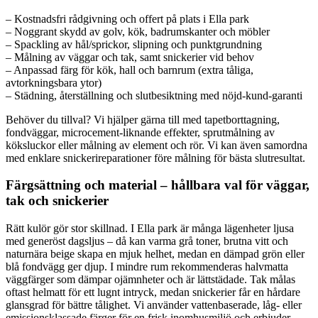
– Kostnadsfri rådgivning och offert på plats i Ella park
– Noggrant skydd av golv, kök, badrumskanter och möbler
– Spackling av hål/sprickor, slipning och punktgrundning
– Målning av väggar och tak, samt snickerier vid behov
– Anpassad färg för kök, hall och barnrum (extra tåliga,
avtorkningsbara ytor)
– Städning, återställning och slutbesiktning med nöjd-kund-garanti
Behöver du tillval? Vi hjälper gärna till med tapetborttagning,
fondväggar, microcement-liknande effekter, sprutmålning av
köksluckor eller målning av element och rör. Vi kan även samordna
med enklare snickerireparationer före målning för bästa slutresultat.
Färgsättning och material – hållbara val för väggar,
tak och snickerier
Rätt kulör gör stor skillnad. I Ella park är många lägenheter ljusa
med generöst dagsljus – då kan varma grå toner, brutna vitt och
naturnära beige skapa en mjuk helhet, medan en dämpad grön eller
blå fondvägg ger djup. I mindre rum rekommenderas halvmatta
väggfärger som dämpar ojämnheter och är lättstädade. Tak målas
oftast helmatt för ett lugnt intryck, medan snickerier får en hårdare
glansgrad för bättre tålighet. Vi använder vattenbaserade, låg- eller
emissionsklassade färger för en frisk inomhusmiljö och erbjuder