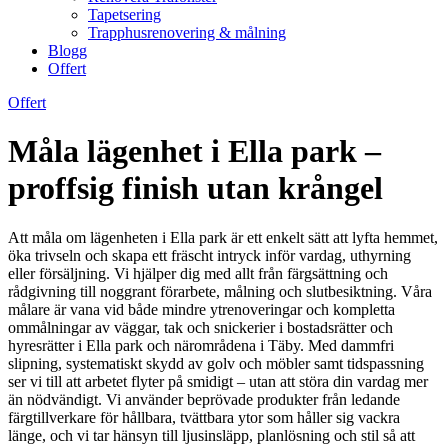
Tapetsering
Trapphusrenovering & målning
Blogg
Offert
Offert
Måla lägenhet i Ella park –
proffsig finish utan krångel
Att måla om lägenheten i Ella park är ett enkelt sätt att lyfta hemmet,
öka trivseln och skapa ett fräscht intryck inför vardag, uthyrning
eller försäljning. Vi hjälper dig med allt från färgsättning och
rådgivning till noggrant förarbete, målning och slutbesiktning. Våra
målare är vana vid både mindre ytrenoveringar och kompletta
ommålningar av väggar, tak och snickerier i bostadsrätter och
hyresrätter i Ella park och närområdena i Täby. Med dammfri
slipning, systematiskt skydd av golv och möbler samt tidspassning
ser vi till att arbetet flyter på smidigt – utan att störa din vardag mer
än nödvändigt. Vi använder beprövade produkter från ledande
färgtillverkare för hållbara, tvättbara ytor som håller sig vackra
länge, och vi tar hänsyn till ljusinsläpp, planlösning och stil så att