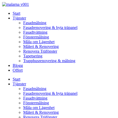
Skip
to
Start
content
Tjänster
Fasadmålning
Fasadrenovering & byta träpanel
Fasadtvättning
Fönstermålning
Måla om Lägenhet
Måleri & Renovering
Renovera Träfönster
Tapetsering
Trapphusrenovering & målning
Blogg
Offert
Start
Tjänster
Fasadmålning
Fasadrenovering & byta träpanel
Fasadtvättning
Fönstermålning
Måla om Lägenhet
Måleri & Renovering
Renovera Träfönster