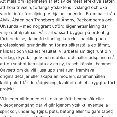
Att måla om lägenheten är ett av de mest effektiva sätten
att höja trivseln, förlänga ytskiktens livslängd och öka
värdet inför försäljning. Vi hjälper boende i Bromma – från
Alvik, Ålsten och Traneberg till Ängby, Beckomberga och
Ulvsunda – med noggrant utförd lägenhetsmålning där
varje detalj räknas. Vårt arbetssätt bygger på ordentlig
förberedelse, dammfri slipning, korrekt spackling och
professionell grundmålning för att säkerställa ett jämnt,
hållbart och vackert resultat. Vi arbetar smidigt runt din
vardag, skyddar golv och möbler, och håller tidsplanen så
att du snabbt kan njuta av en ny, fräsch känsla i hemmet.
Oavsett om du vill ljusa upp små rum, framhäva
originaldetaljer eller skapa en modern, sammanhållen
kulörpalett får du rådgivning, kvalitet och ett tryggt utfört
projekt.
Vi inleder alltid med ett kostnadsfritt hembesök eller
videogenomgång där vi går igenom ytskikt, eventuella
sprickor, underlag (gips, puts, betong eller tidigare tapet)