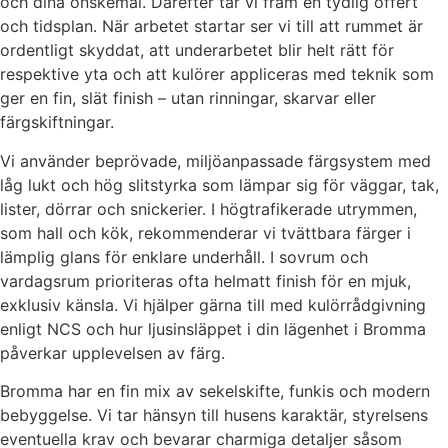
och dina önskemål. Därefter tar vi fram en tydlig offert
och tidsplan. När arbetet startar ser vi till att rummet är
ordentligt skyddat, att underarbetet blir helt rätt för
respektive yta och att kulörer appliceras med teknik som
ger en fin, slät finish – utan rinningar, skarvar eller
färgskiftningar.
Vi använder beprövade, miljöanpassade färgsystem med
låg lukt och hög slitstyrka som lämpar sig för väggar, tak,
lister, dörrar och snickerier. I högtrafikerade utrymmen,
som hall och kök, rekommenderar vi tvättbara färger i
lämplig glans för enklare underhåll. I sovrum och
vardagsrum prioriteras ofta helmatt finish för en mjuk,
exklusiv känsla. Vi hjälper gärna till med kulörrådgivning
enligt NCS och hur ljusinsläppet i din lägenhet i Bromma
påverkar upplevelsen av färg.
Bromma har en fin mix av sekelskifte, funkis och modern
bebyggelse. Vi tar hänsyn till husens karaktär, styrelsens
eventuella krav och bevarar charmiga detaljer såsom