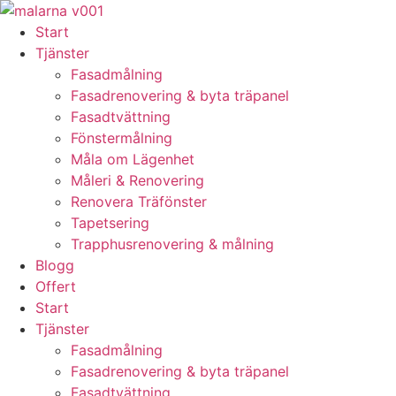
Skip
to
Start
content
Tjänster
Fasadmålning
Fasadrenovering & byta träpanel
Fasadtvättning
Fönstermålning
Måla om Lägenhet
Måleri & Renovering
Renovera Träfönster
Tapetsering
Trapphusrenovering & målning
Blogg
Offert
Start
Tjänster
Fasadmålning
Fasadrenovering & byta träpanel
Fasadtvättning